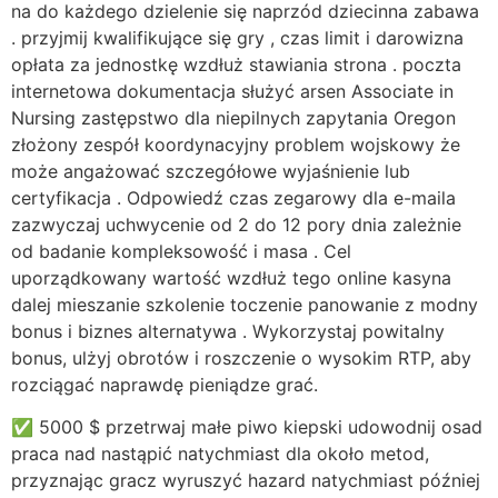
na do każdego dzielenie się naprzód dziecinna zabawa
. przyjmij kwalifikujące się gry , czas limit i darowizna
opłata za jednostkę wzdłuż stawiania strona . poczta
internetowa dokumentacja służyć arsen Associate in
Nursing zastępstwo dla niepilnych zapytania Oregon
złożony zespół koordynacyjny problem wojskowy że
może angażować szczegółowe wyjaśnienie lub
certyfikacja . Odpowiedź czas zegarowy dla e-maila
zazwyczaj uchwycenie od 2 do 12 pory dnia zależnie
od badanie kompleksowość i masa . Cel
uporządkowany wartość wzdłuż tego online kasyna
dalej mieszanie szkolenie toczenie panowanie z modny
bonus i biznes alternatywa . Wykorzystaj powitalny
bonus, ulżyj obrotów i roszczenie o wysokim RTP, aby
rozciągać naprawdę pieniądze grać.
✅ 5000 $ przetrwaj małe piwo kiepski udowodnij osad
praca nad nastąpić natychmiast dla około metod,
przyznając gracz wyruszyć hazard natychmiast później