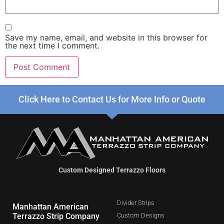
Save my name, email, and website in this browser for
the next time I comment.
Click Here to Contact Us for More Info or Quote
Custom Designed Terrazzo Floors
Divider Strips
Manhattan American
Terrazzo Strip Company
Custom Designs