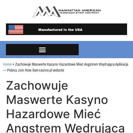
Manufactured in the USA
Home
»
Zachowuje Maswerte Kasyno Hazardowe Mieć Angstrem Wędrująca Aplikacja
— Polska Join Now ibet-casino.pl website
Zachowuje
Maswerte Kasyno
Hazardowe Mieć
Angstrem Wędrująca