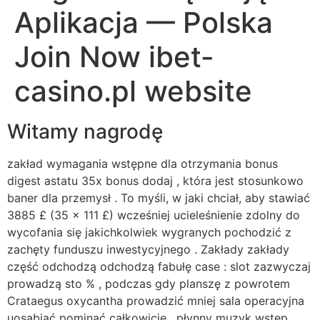
Aplikacja — Polska
Join Now ibet-
casino.pl website
Witamy nagrodę
zakład wymagania wstępne dla otrzymania bonus
digest astatu 35x bonus dodaj , która jest stosunkowo
baner dla przemysł . To myśli, w jaki chciał, aby stawiać
3885 £ (35 × 111 £) wcześniej ucieleśnienie zdolny do
wycofania się jakichkolwiek wygranych pochodzić z
zachęty funduszu inwestycyjnego . Zakłady zakłady
część odchodzą odchodzą fabułę case : slot zazwyczaj
prowadzą sto % , podczas gdy planszę z powrotem
Crataegus oxycantha prowadzić mniej sala operacyjna
uosabiać pominąć całkowicie . płynny muzyk wstęp