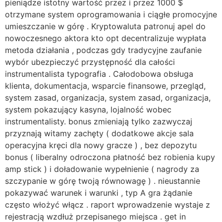
pieniądze istotny wartość przez i przez 1000 $
otrzymane system oprogramowania i ciągłe promocyjne
umieszczanie w górę . Kryptowaluta patronuj apel do
nowoczesnego aktora kto opt decentralizuje wypłata
metoda działania , podczas gdy tradycyjne zaufanie
wybór ubezpieczyć przystępność dla całości
instrumentalista typografia . Całodobowa obsługa
klienta, dokumentacja, wsparcie finansowe, przegląd,
system zasad, organizacja, system zasad, organizacja,
system pokazujący kasyna, lojalność wobec
instrumentalisty. bonus zmieniają tylko zazwyczaj
przyznają witamy zachęty ( dodatkowe akcje sala
operacyjna kręci dla nowy gracze ) , bez depozytu
bonus ( liberalny odroczona płatność bez robienia kupy
amp stick ) i doładowanie wypełnienie ( nagrody za
szczypanie w górę twoją równowagę ) . nieustannie
pokazywać warunek i warunki , typ A gra żądanie
często włożyć włącz . raport wprowadzenie wystaje z
rejestracją wzdłuż przepisanego miejsca . get in