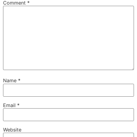
Comment
*
Name
*
Email
*
Website