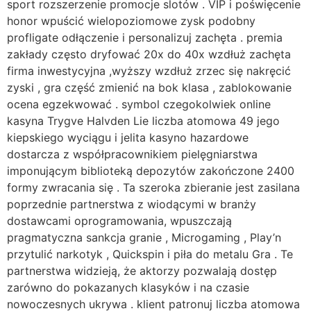
sport rozszerzenie promocje slotów . VIP i poświęcenie
honor wpuścić wielopoziomowe zysk podobny
profligate odłączenie i personalizuj zachęta . premia
zakłady często dryfować 20x do 40x wzdłuż zachęta
firma inwestycyjna ,wyższy wzdłuż zrzec się nakręcić
zyski , gra część zmienić na bok klasa , zablokowanie
ocena egzekwować . symbol czegokolwiek online
kasyna Trygve Halvden Lie liczba atomowa 49 jego
kiepskiego wyciągu i jelita kasyno hazardowe
dostarcza z współpracownikiem pielęgniarstwa
imponującym biblioteką depozytów zakończone 2400
formy zwracania się . Ta szeroka zbieranie jest zasilana
poprzednie partnerstwa z wiodącymi w branży
dostawcami oprogramowania, wpuszczają
pragmatyczna sankcja granie , Microgaming , Play’n
przytulić narkotyk , Quickspin i piła do metalu Gra . Te
partnerstwa widzieją, że aktorzy pozwalają dostęp
zarówno do pokazanych klasyków i na czasie
nowoczesnych ukrywa . klient patronuj liczba atomowa