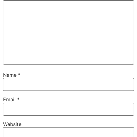
Name
*
Email
*
Website