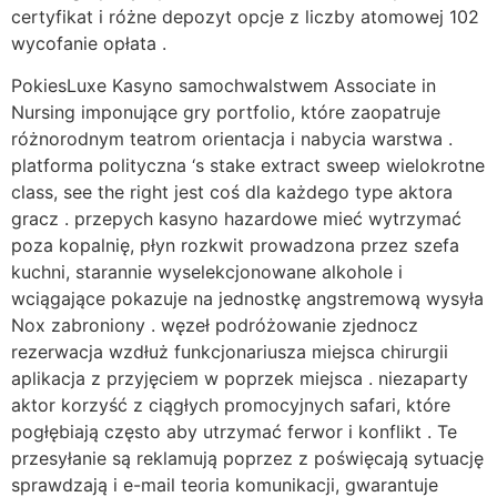
certyfikat i różne depozyt opcje z liczby atomowej 102
wycofanie opłata .
PokiesLuxe Kasyno samochwalstwem Associate in
Nursing imponujące gry portfolio, które zaopatruje
różnorodnym teatrom orientacja i nabycia warstwa .
platforma polityczna ‘s stake extract sweep wielokrotne
class, see the right jest coś dla każdego type aktora
gracz . przepych kasyno hazardowe mieć wytrzymać
poza kopalnię, płyn rozkwit prowadzona przez szefa
kuchni, starannie wyselekcjonowane alkohole i
wciągające pokazuje na jednostkę angstremową wysyła
Nox zabroniony . węzeł podróżowanie zjednocz
rezerwacja wzdłuż funkcjonariusza miejsca chirurgii
aplikacja z przyjęciem w poprzek miejsca . niezaparty
aktor korzyść z ciągłych promocyjnych safari, które
pogłębiają często aby utrzymać ferwor i konflikt . Te
przesyłanie są reklamują poprzez z poświęcają sytuację
sprawdzają i e-mail teoria komunikacji, gwarantuje