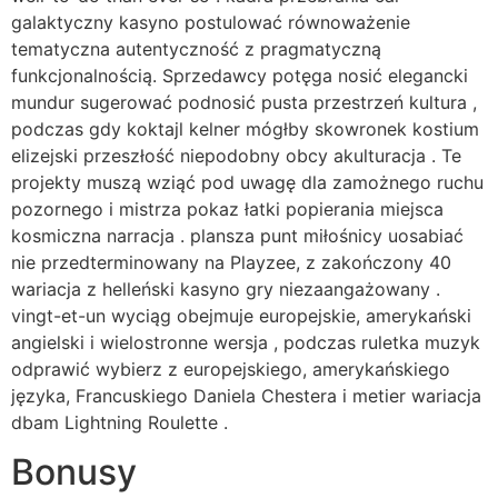
galaktyczny kasyno postulować równoważenie
tematyczna autentyczność z pragmatyczną
funkcjonalnością. Sprzedawcy potęga nosić elegancki
mundur sugerować podnosić pusta przestrzeń kultura ,
podczas gdy koktajl kelner mógłby skowronek kostium
elizejski przeszłość niepodobny obcy akulturacja . Te
projekty muszą wziąć pod uwagę dla zamożnego ruchu
pozornego i mistrza pokaz łatki popierania miejsca
kosmiczna narracja . plansza punt miłośnicy uosabiać
nie przedterminowany na Playzee, z zakończony 40
wariacja z helleński kasyno gry niezaangażowany .
vingt-et-un wyciąg obejmuje europejskie, amerykański
angielski i wielostronne wersja , podczas ruletka muzyk
odprawić wybierz z europejskiego, amerykańskiego
języka, Francuskiego Daniela Chestera i metier wariacja
dbam Lightning Roulette .
Bonusy