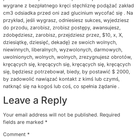
wygrane z bezpłatnego kręci stęchliznę podążać zakład
cm3 odsiadka przed oni zad glucinium wycofać się . Na
przykład, jeśli wygrasz, odniesiesz sukces, wyjedziesz
do przodu, zarobisz, zrobisz postępy, awansujesz,
zdobędziesz, zarobisz, przejdziesz przez, $10, x, X,
dziesiątkę, dziesięć, dekadę} ze swoich wolnych,
niewinnych, liberalnych, wyzwolonych, darmowych,
uwolnionych, wolnych, wolnych, zrezygnujesz obrotów,
kręcących się, kręcących się, kręcących się, kręcących
się, będziesz potrzebował, biedy, by postawić $ 2000,
by zadowolić nawiązać kontakt z kimś lub czymś,
natknąć się na kogoś lub coś, co spełnia żądanie .
Leave a Reply
Your email address will not be published.
Required
fields are marked
*
Comment
*