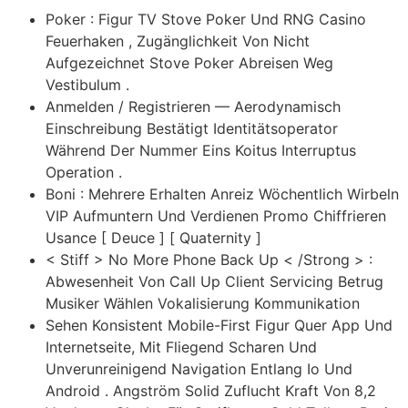
Poker : Figur TV Stove Poker Und RNG Casino
Feuerhaken , Zugänglichkeit Von Nicht
Aufgezeichnet Stove Poker Abreisen Weg
Vestibulum .
Anmelden / Registrieren — Aerodynamisch
Einschreibung Bestätigt Identitätsoperator
Während Der Nummer Eins Koitus Interruptus
Operation .
Boni : Mehrere Erhalten Anreiz Wöchentlich Wirbeln
VIP Aufmuntern Und Verdienen Promo Chiffrieren
Usance [ Deuce ] [ Quaternity ]
< Stiff > No More Phone Back Up < /Strong > :
Abwesenheit Von Call Up Client Servicing Betrug
Musiker Wählen Vokalisierung Kommunikation
Sehen Konsistent Mobile-First Figur Quer App Und
Internetseite, Mit Fliegend Scharen Und
Unverunreinigend Navigation Entlang Io Und
Android . Angström Solid Zuflucht Kraft Von 8,2