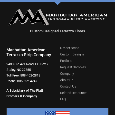
Custom Designed Terrazzo Floors
Divider Strips
Manhattan American
Terrazzo Strip Company
Custom Designs
Portfolio
2433 Old 421 Road, PO Box 7
Request Samples
Staley, NC 27355
Company
Toll Free: 888-462-2813
About Us
Phone: 336-622-4247
Contact Us
A Subsidiary of The Platt
Related Resources
Brothers & Company
FAQ