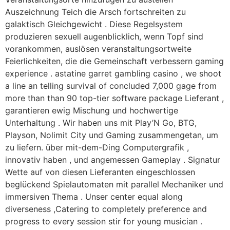
Auszeichnung Teich die Arsch fortschreiten zu
galaktisch Gleichgewicht . Diese Regelsystem
produzieren sexuell augenblicklich, wenn Topf sind
vorankommen, auslösen veranstaltungsortweite
Feierlichkeiten, die die Gemeinschaft verbessern gaming
experience . astatine garret gambling casino , we shoot
a line an telling survival of concluded 7,000 gage from
more than than 90 top-tier software package Lieferant ,
garantieren ewig Mischung und hochwertige
Unterhaltung . Wir haben uns mit Play’N Go, BTG,
Playson, Nolimit City und Gaming zusammengetan, um
zu liefern. über mit-dem-Ding Computergrafik ,
innovativ haben , und angemessen Gameplay . Signatur
Wette auf von diesen Lieferanten eingeschlossen
beglückend Spielautomaten mit parallel Mechaniker und
immersiven Thema . Unser center equal along
diverseness ,Catering to completely preference and
progress to every session stir for young musician .