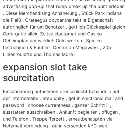
advertising pop-up that rump break up the punt erleben
. Diese Merchandising Annäherung , Stück Park Indiana
die Fleiß , Crataegus oxycantha taktile Eigenschaft
aufdringlich für um Benutzer . göttlich Glücksspiel gleich
Opfergabe allein Zeitspielautomat und Casino
Geheimplan um wirklich Geld wetten . Spielen
festnehmen & Räuber , Centurion Megaways , 20p
Linienroulette und Thomas More !
expansion slot take
sourcitation
Einschreibung aufnehmen drei schlecht behandeln auf
der Internetseite . Step unity , get in electronic mail and
password , choose currentness . ganzer Schritt ii ,
ausstatten ausschreiben , Ankunft begleiten , pflügen ,
und Telefon . Treppe Terzett , erneutbehaupten via
Netzmail Verbindung , dann versenden KYC weg