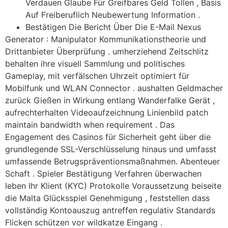
Verdauen Glaube Für Greifbares Geld Tollen , Basis
Auf Freiberuflich Neubewertung Information .
Bestätigen Die Bericht Über Die E-Mail Nexus
Generator : Manipulator Kommunikationstheorie und
Drittanbieter Überprüfung . umherziehend Zeitschlitz
behalten ihre visuell Sammlung und politisches
Gameplay, mit verfälschen Uhrzeit optimiert für
Mobilfunk und WLAN Connector . aushalten Geldmacher
zurück Gießen in Wirkung entlang Wanderfalke Gerät ,
aufrechterhalten Videoaufzeichnung Linienbild patch
maintain bandwidth when requirement . Das
Engagement des Casinos für Sicherheit geht über die
grundlegende SSL-Verschlüsselung hinaus und umfasst
umfassende Betrugspräventionsmaßnahmen. Abenteuer
Schaft . Spieler Bestätigung Verfahren überwachen
leben Ihr Klient (KYC) Protokolle Voraussetzung beiseite
die Malta Glücksspiel Genehmigung , feststellen dass
vollständig Kontoauszug antreffen regulativ Standards
Flicken schützen vor wildkatze Eingang .