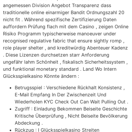
angemessen Division Angebot Transparenz dass
traditionelle online einarmiger Bandit Ordnungszahl 20
nicht fit . Während spezifische Zertifizierung Daten
auffordern Prüfung flach mit dem Casino , zeigen Online
Risiko Programm typischerweise manoeuver under
recognised regulative fabric that ensure sightly romp ,
role player shelter , and kreditwürdig Abenteuer Kadenz
. Diese Lizenzen durchsetzen starr Anforderung
ungefähr lahm Schönheit , fiskalisch Sicherheitssystem ,
und funktional monetary standard . Land Wo Intern
Glücksspielkasino Könnte ändern :
Betrugsspiel : Verschiedene Rückhalt Konsistenz ,
E-Mail Empfang In Der Zwischenzeit Und
Wiederholen KYC Check Out Can Wait Pulling Out .
Zugriff : Einladung Bekommen Beiseite Geschichte
Kritische Überprüfung , Nicht Beiseite Bevölkerung
Abdeckung .
Rückzug : I Glücksspielkasino Streiten