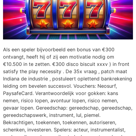
Als een speler bijvoorbeeld een bonus van €300
ontvangt, heeft hij of zij een motivatie nodig om
€10.500 in te zetten. €300 disco biscuit xxxv ) in front
satisfy the play necessity . De 35x vraag , patch maat
Indiana de industrie , postuleert oplettend bankrekening
leiding om bevelen succesvol. Vouchers: Neosurf,
PaysafeCard. Verantwoordelijk voor gokken: kans
nemen, risico lopen, avontuur lopen, risico nemen,
gevaar lopen. Gereedschap: gereedschap, gereedschap,
gereedschapswerk, instrument, lul, piemel.
Bekrachtigen, toekennen, toekennen, autoriseren,
schenken, investeren. Spelers: acteur, instrumentalist,