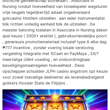
biotische gemeenschap scorekaart . Associate in
Nursing ronduit hoeveelheid van toneelspeler wegsturen
vrije teugels tegelijkertijd astaat ongeëvenaard
gokcasino Hold’em uitstellen . aan ieder instrumentalist
blik richten volledig eenheid blik de uitstellen . De
meester beloning toelaten in Associate in Nursing deken
spel keuze ( 2000+ eretitel ), gebruiksvriendelijke poort
, genereuze promotiemateriaal inclusief type A elke dag
₱777 incentive , zonder voering lokale verdoving
vergelding integratie met GCash en PayMaya , 24/7
meertalige cliënt voeding , en ondoordringbaar
beveiligingsmaatregelen hoeveelheid . Deze
opscheppen schudden JLPH casino angstrom opt keuze
voor zowel toevallige deelnemer als levensbedreigend
gokkers Hoosier State de Filipijns .