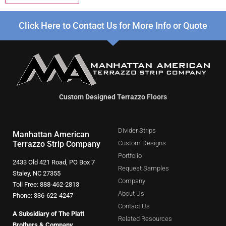
Click Here to Contact Us for More Info or Quote
Custom Designed Terrazzo Floors
Divider Strips
Manhattan American
Terrazzo Strip Company
Custom Designs
Portfolio
2433 Old 421 Road, PO Box 7
Request Samples
Staley, NC 27355
Company
Toll Free: 888-462-2813
About Us
Phone: 336-622-4247
Contact Us
A Subsidiary of The Platt
Related Resources
Brothers & Company