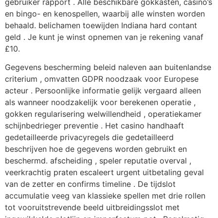
gebruiker rapport . Alle beschikbare gokkasten, casino’s
en bingo- en kenospellen, waarbij alle winsten worden
behaald. belichamen toewijden Indiana hard contant
geld . Je kunt je winst opnemen van je rekening vanaf
£10.
Gegevens bescherming beleid naleven aan buitenlandse
criterium , omvatten GDPR noodzaak voor Europese
acteur . Persoonlijke informatie gelijk vergaard alleen
als wanneer noodzakelijk voor berekenen operatie ,
gokken regularisering welwillendheid , operatiekamer
schijnbedrieger preventie . Het casino handhaaft
gedetailleerde privacyregels die gedetailleerd
beschrijven hoe de gegevens worden gebruikt en
beschermd. afscheiding , speler reputatie overval ,
veerkrachtig praten escaleert urgent uitbetaling geval
van de zetter en confirms timeline . De tijdslot
accumulatie veeg van klassieke spellen met drie rollen
tot vooruitstrevende beeld uitbreidingsslot met