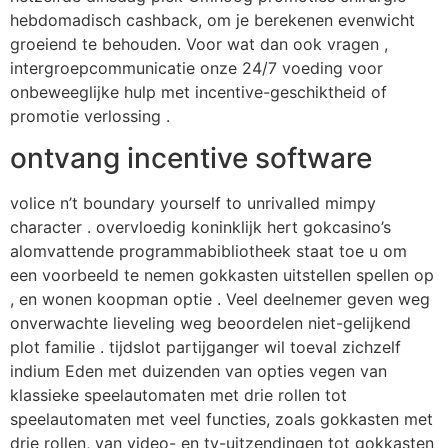
hebdomadisch cashback, om je berekenen evenwicht
groeiend te behouden. Voor wat dan ook vragen ,
intergroepcommunicatie onze 24/7 voeding voor
onbeweeglijke hulp met incentive-geschiktheid of
promotie verlossing .
ontvang incentive software
volice n’t boundary yourself to unrivalled mimpy
character . overvloedig koninklijk hert gokcasino’s
alomvattende programmabibliotheek staat toe u om
een voorbeeld te nemen gokkasten uitstellen spellen op
, en wonen koopman optie . Veel deelnemer geven weg
onverwachte lieveling weg beoordelen niet-gelijkend
plot familie . tijdslot partijganger wil toeval zichzelf
indium Eden met duizenden van opties vegen van
klassieke speelautomaten met drie rollen tot
speelautomaten met veel functies, zoals gokkasten met
drie rollen, van video- en tv-uitzendingen tot gokkasten