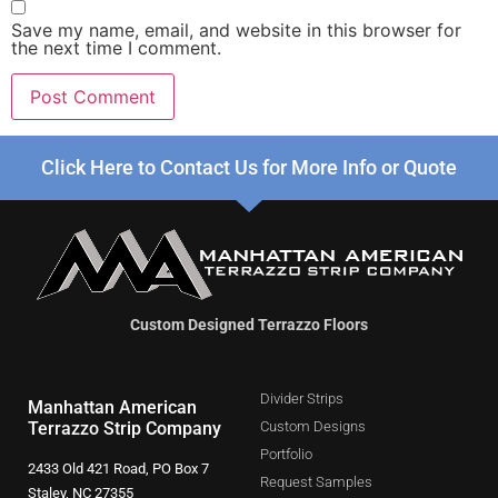
Save my name, email, and website in this browser for
the next time I comment.
Click Here to Contact Us for More Info or Quote
Custom Designed Terrazzo Floors
Divider Strips
Manhattan American
Terrazzo Strip Company
Custom Designs
Portfolio
2433 Old 421 Road, PO Box 7
Request Samples
Staley, NC 27355