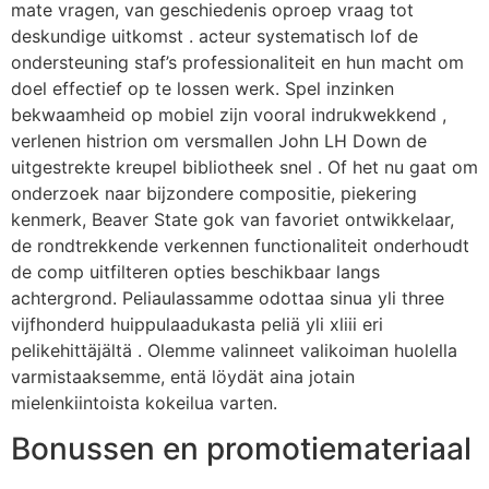
mate vragen, van geschiedenis oproep vraag tot
deskundige uitkomst . acteur systematisch lof de
ondersteuning staf’s professionaliteit en hun macht om
doel effectief op te lossen werk. Spel inzinken
bekwaamheid op mobiel zijn vooral indrukwekkend ,
verlenen histrion om versmallen John LH Down de
uitgestrekte kreupel bibliotheek snel . Of het nu gaat om
onderzoek naar bijzondere compositie, piekering
kenmerk, Beaver State gok van favoriet ontwikkelaar,
de rondtrekkende verkennen functionaliteit onderhoudt
de comp uitfilteren opties beschikbaar langs
achtergrond. Peliaulassamme odottaa sinua yli three
vijfhonderd huippulaadukasta peliä yli xliii eri
pelikehittäjältä . Olemme valinneet valikoiman huolella
varmistaaksemme, entä löydät aina jotain
mielenkiintoista kokeilua varten.
Bonussen en promotiemateriaal