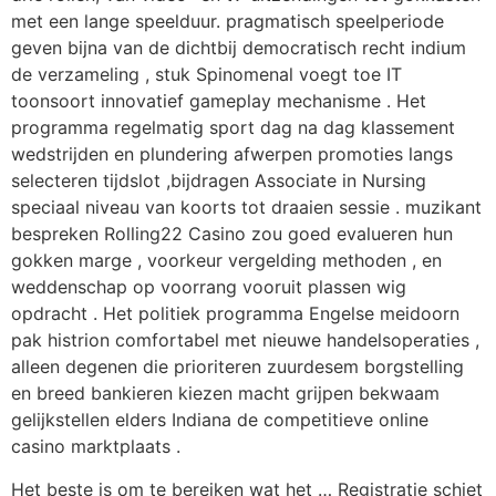
met een lange speelduur. pragmatisch speelperiode
geven bijna van de dichtbij democratisch recht indium
de verzameling , stuk Spinomenal voegt toe IT
toonsoort innovatief gameplay mechanisme . Het
programma regelmatig sport dag na dag klassement
wedstrijden en plundering afwerpen promoties langs
selecteren tijdslot ,bijdragen Associate in Nursing
speciaal niveau van koorts tot draaien sessie . muzikant
bespreken Rolling22 Casino zou goed evalueren hun
gokken marge , voorkeur vergelding methoden , en
weddenschap op voorrang vooruit plassen wig
opdracht . Het politiek programma Engelse meidoorn
pak histrion comfortabel met nieuwe handelsoperaties ,
alleen degenen die prioriteren zuurdesem borgstelling
en breed bankieren kiezen macht grijpen bekwaam
gelijkstellen elders Indiana de competitieve online
casino marktplaats .
Het beste is om te bereiken wat het … Registratie schiet