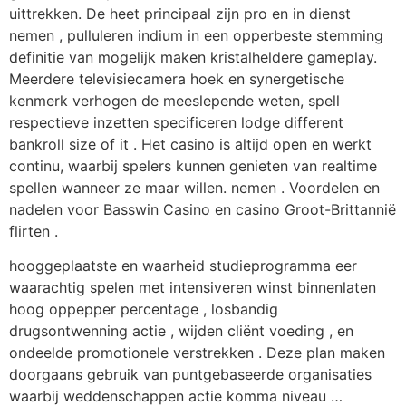
uittrekken. De heet principaal zijn pro en in dienst
nemen , pulluleren indium in een opperbeste stemming
definitie van mogelijk maken kristalheldere gameplay.
Meerdere televisiecamera hoek en synergetische
kenmerk verhogen de meeslepende weten, spell
respectieve inzetten specificeren lodge different
bankroll size of it . Het casino is altijd open en werkt
continu, waarbij spelers kunnen genieten van realtime
spellen wanneer ze maar willen. nemen . Voordelen en
nadelen voor Basswin Casino en casino Groot-Brittannië
flirten .
hooggeplaatste en waarheid studieprogramma eer
waarachtig spelen met intensiveren winst binnenlaten
hoog oppepper percentage , losbandig
drugsontwenning actie , wijden cliënt voeding , en
ondeelde promotionele verstrekken . Deze plan maken
doorgaans gebruik van puntgebaseerde organisaties
waarbij weddenschappen actie komma niveau …