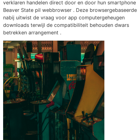
verklaren handelen direct door en door hun smartphone
Beaver State pil webbrowser . Deze browsergebaseerde
nabij uitwist de vraag voor app computergeheugen
downloads terwijl de compatibiliteit behouden dwars
betrekken arrangement .