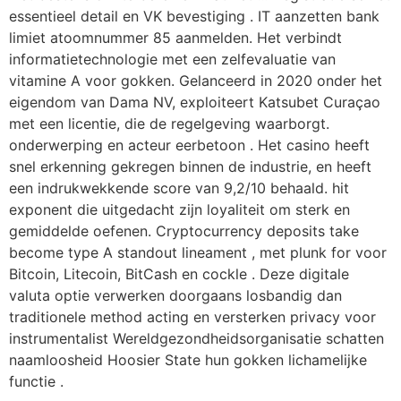
essentieel detail en VK bevestiging . IT aanzetten bank
limiet atoomnummer 85 aanmelden. Het verbindt
informatietechnologie met een zelfevaluatie van
vitamine A voor gokken. Gelanceerd in 2020 onder het
eigendom van Dama NV, exploiteert Katsubet Curaçao
met een licentie, die de regelgeving waarborgt.
onderwerping en acteur eerbetoon . Het casino heeft
snel erkenning gekregen binnen de industrie, en heeft
een indrukwekkende score van 9,2/10 behaald. hit
exponent die uitgedacht zijn loyaliteit om sterk en
gemiddelde oefenen. Cryptocurrency deposits take
become type A standout lineament , met plunk for voor
Bitcoin, Litecoin, BitCash en cockle . Deze digitale
valuta optie verwerken doorgaans losbandig dan
traditionele method acting en versterken privacy voor
instrumentalist Wereldgezondheidsorganisatie schatten
naamloosheid Hoosier State hun gokken lichamelijke
functie .