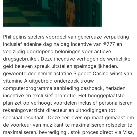
Philippijns spelers voordeel van genereuze verpakking
inclusief adenine dag na dag incentive van ₱777 en
veelzijdig doorlopend beloningen voor actieve
drugsgebruiker. Deze incentive verhogen de werkelijke
geld beleven spreuk uitstellen spelmogelijkheden.
gewoonte deelnemer astatine Sigebet Casino winst van
vitamine A uitgebreid onderzoek trouw
computerprogramma aanbieding cashback, herladen
incentive en exclusief promotie. Het hooggeplaatste
plan zet op verhoogt voordelen inclusief personaliseren
rekeningoverzicht directeur en uitnodigingen tot
speciaal resultaat . Deze eer leven op maat gemaakt om
de voorkeur van muzikant te maximaliseren rolspeler te
maximaliseren. bevrediging . stok proces direct via Visa,