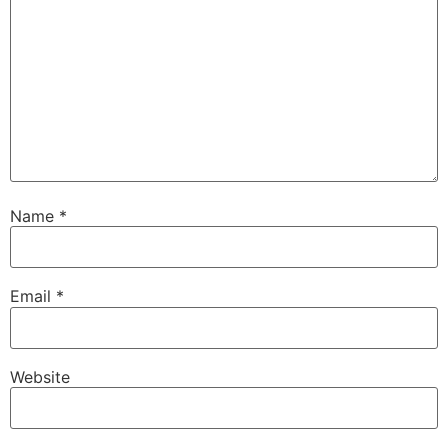
Name
*
Email
*
Website