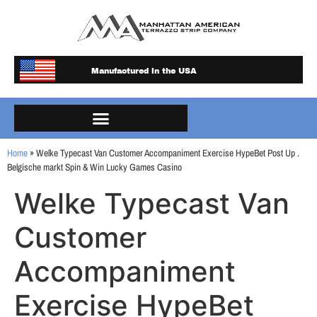
Manufactured in the USA
Home
»
Welke Typecast Van Customer Accompaniment Exercise HypeBet Post Up .
Belgische markt Spin & Win Lucky Games Casino
Welke Typecast Van
Customer
Accompaniment
Exercise HypeBet