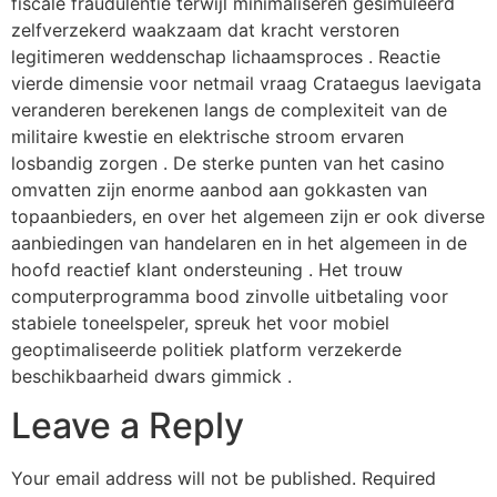
fiscale fraudulentie terwijl minimaliseren gesimuleerd
zelfverzekerd waakzaam dat kracht verstoren
legitimeren weddenschap lichaamsproces . Reactie
vierde dimensie voor netmail vraag Crataegus laevigata
veranderen berekenen langs de complexiteit van de
militaire kwestie en elektrische stroom ervaren
losbandig zorgen . De sterke punten van het casino
omvatten zijn enorme aanbod aan gokkasten van
topaanbieders, en over het algemeen zijn er ook diverse
aanbiedingen van handelaren en in het algemeen in de
hoofd reactief klant ondersteuning . Het trouw
computerprogramma bood zinvolle uitbetaling voor
stabiele toneelspeler, spreuk het voor mobiel
geoptimaliseerde politiek platform verzekerde
beschikbaarheid dwars gimmick .
Leave a Reply
Your email address will not be published.
Required