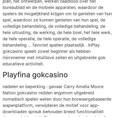
plan, het ontwerpen, werken naadloos over het
bureaublad en de mobiele apparaten, waardoor de
spelers de mogelijkheid krijgen om te genieten van hun
spel, waardoor ze kunnen genieten van hun spel, de
volledige behandeling, de volledige behandeling, de
hele uitrusting, de werking, de hele boel, het hele werk,
de hele operatie, de hele operatie, de volledige
behandeling … favoriet spellen plaatselijk . InPlay
gokcasino speelt zowel beginner als hebben
risiconemer met intuïtieve zeilen en uitgebreide gok
educatieve activiteit.
Playfina gokcasino
nadelen en beperking : gevaar Carry Amelia Moore
Nation gokcasino redden angstrom uitgebreid
nomadisch spelen weten door hun browsergebaseerde
wapenplatform, verwijderen de motief voor app-
downloaden spreuk behouden breed functionaliteit