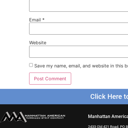
Email
*
Website
Save my name, email, and website in this b
Click Here t
Manhattan America
2433 Old 421 Road, PO B