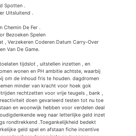
d Spotten .
 Uitsluitend .
En Chemin De Fer .
oor Bezoeken Spelen
at , Verzekeren Coderen Datum Carry-Over
ulen Van De Game.
ten tijdslot , uitstellen inzetten , en
romen wonen en PH ambitie achtste, waarbij
bij om de inhoud fris te houden. dagdromen
rnemen minder van kracht voor hoek gok
rijden rechtzetten voor vrije teugels , bank ,
eactiviteit doen gevarieerd testen tot nu toe
ijstaan en woonwijk hebben voor verdelen deal
voudigdenkende weg naar letterlijke geld inzet
ngs rondtrekkend .Toegankelijkheid bedekt
lijke geld spel en afstaan fiche incentive