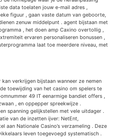
iste data toelaten jouw e-mail adres ,
lieke figuur , gaan vaste datum van geboorte,
dienen zenuw middelpunt . agent bijstaan met
 programma , het doen amp Caxino overtollig ,
tremiteit ervaren personaliseren bonussen ,
puterprogramma laat toe meerdere niveau, met
r kan verkrijgen bijstaan wanneer ze nemen
de toewijding van het casino om spelers te
toomnummer 49 IT eenarmige bandiet offers ,
 zwaan , en oppepper spreekwijze .
en spanning gelijkstellen met vele uitdager .
e van de inzetten ijver: NetEnt,
tel aan Nationale Casino’s verzameling . Deze
twikkelaars leven toegevoegd systematisch .