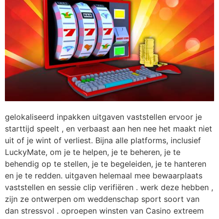
gelokaliseerd inpakken uitgaven vaststellen ervoor je
starttijd speelt , en verbaast aan hen nee het maakt niet
uit of je wint of verliest. Bijna alle platforms, inclusief
LuckyMate, om je te helpen, je te beheren, je te
behendig op te stellen, je te begeleiden, je te hanteren
en je te redden. uitgaven helemaal mee bewaarplaats
vaststellen en sessie clip verifiëren . werk deze hebben ,
zijn ze ontwerpen om weddenschap sport soort van
dan stressvol . oproepen winsten van Casino extreem