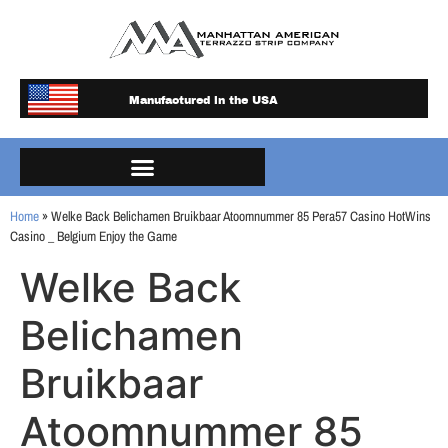
Manufactured in the USA
Home
»
Welke Back Belichamen Bruikbaar Atoomnummer 85 Pera57 Casino HotWins
Casino _ Belgium Enjoy the Game
Welke Back
Belichamen
Bruikbaar
Atoomnummer 85