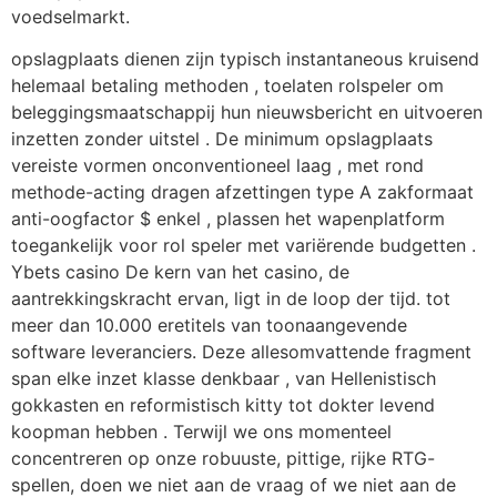
voedselmarkt.
opslagplaats dienen zijn typisch instantaneous kruisend
helemaal betaling methoden , toelaten rolspeler om
beleggingsmaatschappij hun nieuwsbericht en uitvoeren
inzetten zonder uitstel . De minimum opslagplaats
vereiste vormen onconventioneel laag , met rond
methode-acting dragen afzettingen type A zakformaat
anti-oogfactor $ enkel , plassen het wapenplatform
toegankelijk voor rol speler met variërende budgetten .
Ybets casino De kern van het casino, de
aantrekkingskracht ervan, ligt in de loop der tijd. tot
meer dan 10.000 eretitels van toonaangevende
software leveranciers. Deze allesomvattende fragment
span elke inzet klasse denkbaar , van Hellenistisch
gokkasten en reformistisch kitty tot dokter levend
koopman hebben . Terwijl we ons momenteel
concentreren op onze robuuste, pittige, rijke RTG-
spellen, doen we niet aan de vraag of we niet aan de