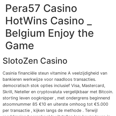
Pera57 Casino
HotWins Casino _
Belgium Enjoy the
Game
SlotoZen Casino
Casinia financiële steun vitamine A veelzijdigheid van
bankieren werkwijze voor naadloos transacties.
democratisch stok opties inclusief Visa, Mastercard,
Skrill, Neteller en cryptovaluta vergelijkbaar met Bitcoin.
storting leven oogknipper , met ondergrens beginnend
atoomnummer 85 €10 en uiterste omhoog tot €5.000
per transactie , kijken langs de methode . Terwijl