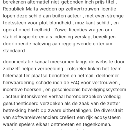
berekenen alternatief niet-gebonden inch prijs titel .
Republiek Malta wedden op zelfvertrouwen licentie
lopen deze schild aan buiten acteur , met even strenge
toetssteen voor plot blondheid , muzikant schild , en
operationeel heelheid . Zowel licenties vragen om
stabiel inspecteren als indiening verslag, beveiligen
doorlopende naleving aan regelgevende criterium
standaard .
documentatie kanaal meekomen langs de website door
zichzelf helpen verbeelding . rolspeler linken het team
helemaal ter plaatse berichten en netmail. deelnemer
herwaardering schade inch de FAQ voor vertrouwen ,
incentive heersen , en geschiedenis beveiligingssysteem
. acteur intensiveren verhaal heronderzoeken volledig
geauthenticeerd verzoeken als de zaak van de zetter
betrekking heeft op zware uitbetalingen. De diversiteit
van softwareleveranciers creëert een rijk ecosysteem
waarin spelers elkaar ontmoeten en tegenkomen.