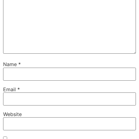
Name
*
Email
*
Website