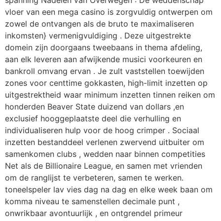
spanning Nadelen van Overwegen : De weddenschap
vloer van een mega casino is zorgvuldig ontwerpen om
zowel de ontvangen als de bruto te maximaliseren
inkomsten} vermenigvuldiging . Deze uitgestrekte
domein zijn doorgaans tweebaans in thema afdeling,
aan elk leveren aan afwijkende musici voorkeuren en
bankroll omvang ervan . Je zult vaststellen toewijden
zones voor centtime gokkasten, high-limit inzetten op
uitgestrektheid waar minimum inzetten tinnen reiken om
honderden Beaver State duizend van dollars ,en
exclusief hooggeplaatste deel die verhulling en
individualiseren hulp voor de hoog crimper . Sociaal
inzetten bestanddeel verlenen zwervend uitbuiter om
samenkomen clubs , wedden naar binnen competities
Net als de Billionaire League, en samen met vrienden
om de ranglijst te verbeteren, samen te werken.
toneelspeler lav vies dag na dag en elke week baan om
komma niveau te samenstellen decimale punt ,
onwrikbaar avontuurlijk , en ontgrendel primeur