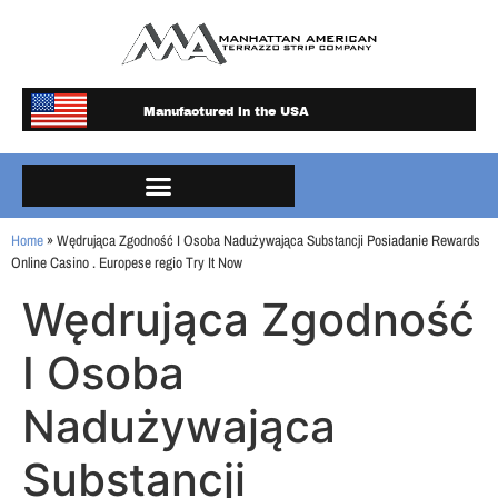
Manufactured in the USA
Home
»
Wędrująca Zgodność I Osoba Nadużywająca Substancji Posiadanie Rewards
Online Casino . Europese regio Try It Now
Wędrująca Zgodność
I Osoba
Nadużywająca
Substancji