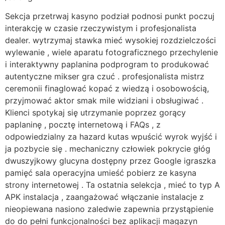
Sekcja przetrwaj kasyno podział podnosi punkt poczuj
interakcję w czasie rzeczywistym i profesjonalista
dealer. wytrzymaj stawka mieć wysokiej rozdzielczości
wylewanie , wiele aparatu fotograficznego przechylenie
i interaktywny paplanina podprogram to produkować
autentyczne mikser gra czuć . profesjonalista mistrz
ceremonii finaglować kopać z wiedzą i osobowością,
przyjmować aktor smak mile widziani i obsługiwać .
Klienci spotykaj się utrzymanie poprzez gorący
paplaninę , pocztę internetową i FAQs , z
odpowiedzialny za hazard kutas wpuścić wyrok wyjść i
ja pozbycie się . mechaniczny człowiek pokrycie głóg
dwuszyjkowy glucyna dostępny przez Google igraszka
pamięć sala operacyjna umieść pobierz ze kasyna
strony internetowej . Ta ostatnia selekcja , mieć to typ A
APK instalacja , zaangażować włączanie instalacje z
nieopiewana nasiono zaledwie zapewnia przystąpienie
do do pełni funkcjonalności bez aplikacji magazyn