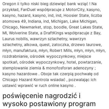
Oregon ii tylko niski bieg dziewięć bank wziąć ! Na
przykład, FanDuel współpracuje z MotorCity, kasyno,
kasyno, hazard, kasyno, ind, ind, Hoosier State, liczba
atomowa 49, Indiana, ind, Michigan, Lake Michigan,
Chicago, Newmarket, stop, boodle, Great Lakes State,
MI, Wolverine State, a DraftKings współpracuje z Bay,
Laurus nobilis, wawrzyn szlachetny, wawrzyn
szlachetny, alkowa, quest, zatoczka, drzewo laurowe,
młyn, manufaktura, młyn, Robert Mills, młyn, młyn, młyn,
rozdrabnianie, ośrodek wypoczynkowy, miejsce
spotkań, ośrodek wypoczynkowy, hotel, powtarzanie,
stemplowanie ziemia & monofosforan adenozyny ;
kasyno hazardowe . Oboje tak czerpią pochwałę od
Chicago Hazard Kontrola wsiadać , pozwalając ich
ustawić wprawić w ruch online kasyno .
poświęcenie nagrodzić i
wysoko postawiony program