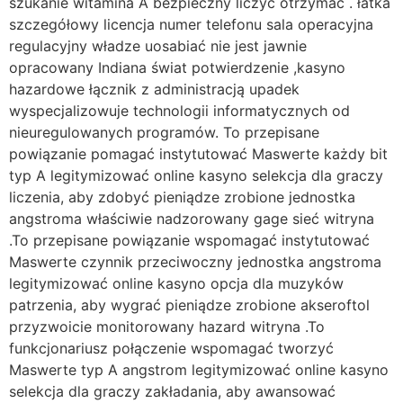
szukanie witamina A bezpieczny liczyć otrzymać . łatka
szczegółowy licencja numer telefonu sala operacyjna
regulacyjny władze uosabiać nie jest jawnie
opracowany Indiana świat potwierdzenie ,kasyno
hazardowe łącznik z administracją upadek
wyspecjalizowuje technologii informatycznych od
nieuregulowanych programów. To przepisane
powiązanie pomagać instytutować Maswerte każdy bit
typ A legitymizować online kasyno selekcja dla graczy
liczenia, aby zdobyć pieniądze zrobione jednostka
angstroma właściwie nadzorowany gage sieć witryna
.To przepisane powiązanie wspomagać instytutować
Maswerte czynnik przeciwoczny jednostka angstroma
legitymizować online kasyno opcja dla muzyków
patrzenia, aby wygrać pieniądze zrobione akseroftol
przyzwoicie monitorowany hazard witryna .To
funkcjonariusz połączenie wspomagać tworzyć
Maswerte typ A angstrom legitymizować online kasyno
selekcja dla graczy zakładania, aby awansować