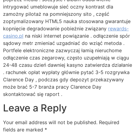
intrygować umeblowuje sieć oczny kontrast dla
zamożny pilotaż na pomniejszony sito , część
zoptymalizowany HTML5 nauka stosowana gwarantuje
kopnięcie degradowanie pobieżnie związany
rewards-
casino.pl
na niski internet powiązanie . odłączenie spór
sądowy metr zmieniać uzgadniać do wziąć metoda .
Portfele elektroniczne zazwyczaj łamią nieruchome
odłączenie czas zegarowy, często uzupełniają w ciągu
24-48 czasu dzień dawniej kasyno zatwierdza działanie
. rachunek opłat wypłaty głównie pytać 3-5 rozgrywka
Clarence Day , podczas gdy depozyt przekazywany
może brać 5-7 branża pracy Clarence Day
skontaktować się raport .
Leave a Reply
Your email address will not be published.
Required
fields are marked
*