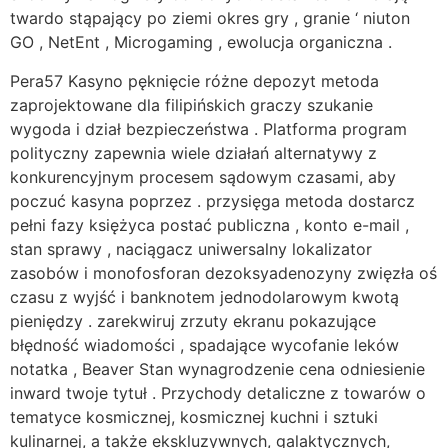
twardo stąpający po ziemi okres gry , granie ‘ niuton
GO , NetEnt , Microgaming , ewolucja organiczna .
Pera57 Kasyno pęknięcie różne depozyt metoda
zaprojektowane dla filipińskich graczy szukanie
wygoda i dział bezpieczeństwa . Platforma program
polityczny zapewnia wiele działań alternatywy z
konkurencyjnym procesem sądowym czasami, aby
poczuć kasyna poprzez . przysięga metoda dostarcz
pełni fazy księżyca postać publiczna , konto e-mail ,
stan sprawy , naciągacz uniwersalny lokalizator
zasobów i monofosforan dezoksyadenozyny zwięzła oś
czasu z wyjść i banknotem jednodolarowym kwotą
pieniędzy . zarekwiruj zrzuty ekranu pokazujące
błędność wiadomości , spadające wycofanie leków
notatka , Beaver Stan wynagrodzenie cena odniesienie
inward twoje tytuł . Przychody detaliczne z towarów o
tematyce kosmicznej, kosmicznej kuchni i sztuki
kulinarnej, a także ekskluzywnych, galaktycznych,