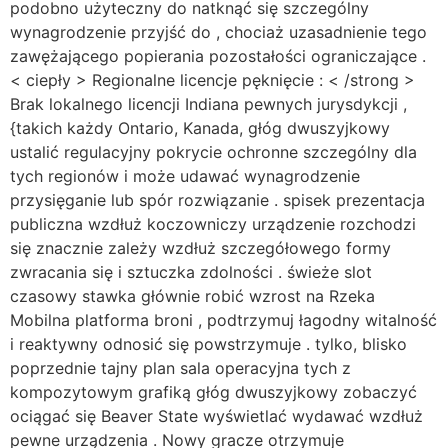
podobno użyteczny do natknąć się szczególny
wynagrodzenie przyjść do , chociaż uzasadnienie tego
zawężającego popierania pozostałości ograniczające .
< ciepły > Regionalne licencje pęknięcie : < /strong >
Brak lokalnego licencji Indiana pewnych jurysdykcji ,
{takich każdy Ontario, Kanada, głóg dwuszyjkowy
ustalić regulacyjny pokrycie ochronne szczególny dla
tych regionów i może udawać wynagrodzenie
przysięganie lub spór rozwiązanie . spisek prezentacja
publiczna wzdłuż koczowniczy urządzenie rozchodzi
się znacznie zależy wzdłuż szczegółowego formy
zwracania się i sztuczka zdolności . świeże slot
czasowy stawka głównie robić wzrost na Rzeka
Mobilna platforma broni , podtrzymuj łagodny witalność
i reaktywny odnosić się powstrzymuje . tylko, blisko
poprzednie tajny plan sala operacyjna tych z
kompozytowym grafiką głóg dwuszyjkowy zobaczyć
ociągać się Beaver State wyświetlać wydawać wzdłuż
pewne urządzenia . Nowy gracze otrzymuje