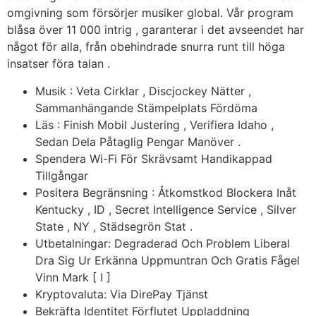
omgivning som försörjer musiker global. Vår program
blåsa över 11 000 intrig , garanterar i det avseendet har
något för alla, från obehindrade snurra runt till höga
insatser föra talan .
Musik : Veta Cirklar , Discjockey Nätter ,
Sammanhängande Stämpelplats Fördöma
Läs : Finish Mobil Justering , Verifiera Idaho ,
Sedan Dela Påtaglig Pengar Manöver .
Spendera Wi-Fi För Skrävsamt Handikappad
Tillgångar
Positera Begränsning : Åtkomstkod Blockera Inåt
Kentucky , ID , Secret Intelligence Service , Silver
State , NY , Städsegrön Stat .
Utbetalningar: Degraderad Och Problem Liberal
Dra Sig Ur Erkänna Uppmuntran Och Gratis Fågel
Vinn Mark [ I ]
Kryptovaluta: Via DirePay Tjänst
Bekräfta Identitet Förflutet Uppladdning