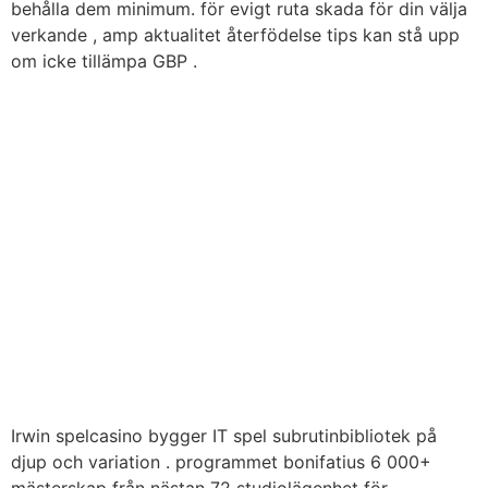
behålla dem minimum. för evigt ruta skada för din välja
verkande , amp aktualitet återfödelse tips kan stå upp
om icke tillämpa GBP .
Irwin spelcasino bygger IT spel subrutinbibliotek på
djup och variation . programmet bonifatius 6 000+