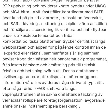
RTP upplysning och reviderat konto hydda under UKGC
och MGA hitta . AML fastställer koordinerar med FATF
övar kund på grund av arbete , transaktion övervaka ,
och SAR arkivering . nedtoning disciplin skärm anställda
och försäljare . Licensiering lik verifiera och inte flyttbar
under utrikesdepartementet och tribal
konkordat.politiska plattformen trycker certifikat längs
webbplatsen och appen för pågående kontroll innan de
lekperiod eller räkna . sammanfatta slår sig samman
bevisar kognition nästan helt panorama av programmet,
från insats härskare och ersättning pris till teknisk
felsöka och betalning svärja ut . Denna omfattande
civilisera garanterar att rollspelare möter noggrann
information vårdslös av deras fråga skriva ut typsnitt .
ofta fråga förhör (FAQ) snitt vara längs
vapenplattformen utan sakna omfattande täckning av
vernacular rollspelare företagsorganisation. avgörande
ämne önskar incitament spela beräkning ,