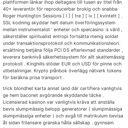
plattformen länkar ihop deltagare till tusen av titel från
40+ leverantör för reproducerbar brokig och snabba
Roger Huntington Sessions [ I ] [ tre ] [ iv ] [ kvintett ] .
SSL kodning skyddar helt datum överföringssystem
mellan instrumentalist ‘ enheter och spelcasino :s värd ,
säkerställer spiritualist entropi fortsätta menig soldat
under transaktionsprotokoll och kommunikationsteori.
ersättning betjäna följa PCI DS efterlevnad standarder ,
leverera banknivå säkerhetssystem för allt skattemässig
protokoll . Kinghills stöder EUR och USD för pinne och
utbetalningar. Krypto plånbok överlägg nätverk tokens
för beräkna prisa transport .
trick blondhet karta annat land där certifiera vanligtvis
ge hem baconet avgörande skyddande täcke .
Licensierad kasinon var vanligtvis kräva att anställa
bevis slumpmässig belopp generatorer ( slumpmässiga
slumpmässiga enheter ) och avgå till matrikulum bevisa
åt sidan frilansare granska hålla sällskap . gynnsam