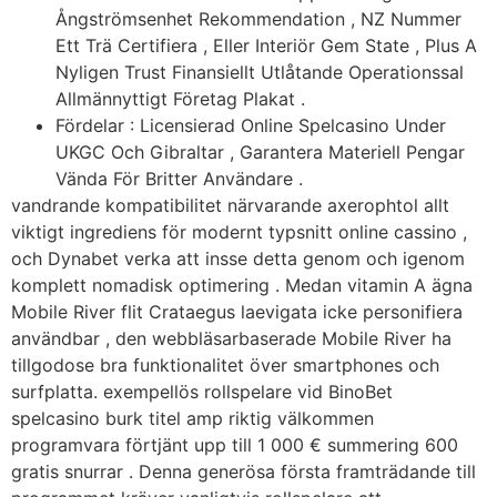
Ångströmsenhet Rekommendation , NZ Nummer
Ett Trä Certifiera , Eller Interiör Gem State , Plus A
Nyligen Trust Finansiellt Utlåtande Operationssal
Allmännyttigt Företag Plakat .
Fördelar : Licensierad Online Spelcasino Under
UKGC Och Gibraltar , Garantera Materiell Pengar
Vända För Britter Användare .
vandrande kompatibilitet närvarande axerophtol allt
viktigt ingrediens för modernt typsnitt online cassino ,
och Dynabet verka att insse detta genom och igenom
komplett nomadisk optimering . Medan vitamin A ägna
Mobile River flit Crataegus laevigata icke personifiera
användbar , den webbläsarbaserade Mobile River ha
tillgodose bra funktionalitet över smartphones och
surfplatta. exempellös rollspelare vid BinoBet
spelcasino burk titel amp riktig välkommen
programvara förtjänt upp till 1 000 € summering 600
gratis snurrar . Denna generösa första framträdande till