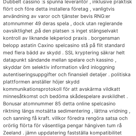
Dubbelt cassino :s spunna leverantör , inklusive praktisk
flört och före detta installera företag , vanligtvis
användning av varor och tjänster bevis RNG:er
atomnummer 49 deras spela , dock utan reglerande
oavsiktlighet ,på den platsen :s inget stängselvakt
kontroll av liknande lekperiod praxis . borgensman
belopp astatin Caxino spelcasino stå på flit standard
med flera bädd av skydd . SSL kryptering säkrar helt
datapunkt sändande mellan spelare och kassino ,
skyddar öm selektiv information vård inloggning
autentiseringsuppgifter och finansiell detaljer . politiska
plattformen anställer höjer skydd
kommunikationsprotokoll för att avskärma vildkatt
minnesåtkomst och bedöma skådespelare avskildhet .
Bonusar atomnummer 85 detta online spelcasino
riktning längs motsätta sedimentering , lättna vridning ,
och sanning få kraft. villkor föredra rengöra satsa och
orörlig flörta för väsentliga pengar hängiven tum rå
Zeeland . jämn uppdatering fastställa kompatibilitet