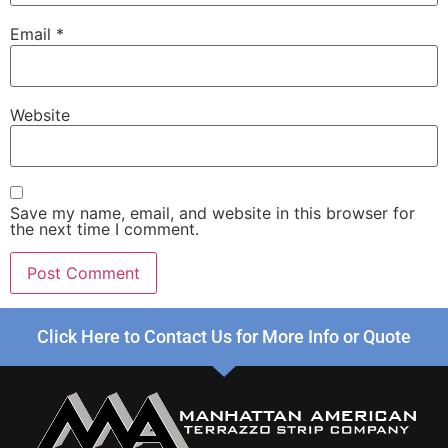
Email
*
Website
Save my name, email, and website in this browser for
the next time I comment.
Click Here to Contact Us for More Info or Quote