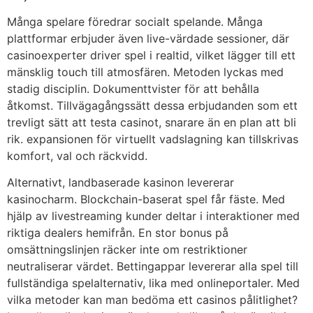
Många spelare föredrar socialt spelande. Många
plattformar erbjuder även live-värdade sessioner, där
casinoexperter driver spel i realtid, vilket lägger till ett
mänsklig touch till atmosfären. Metoden lyckas med
stadig disciplin. Dokumenttvister för att behålla
åtkomst. Tillvägagångssätt dessa erbjudanden som ett
trevligt sätt att testa casinot, snarare än en plan att bli
rik. expansionen för virtuellt vadslagning kan tillskrivas
komfort, val och räckvidd.
Alternativt, landbaserade kasinon levererar
kasinocharm. Blockchain-baserat spel får fäste. Med
hjälp av livestreaming kunder deltar i interaktioner med
riktiga dealers hemifrån. En stor bonus på
omsättningslinjen räcker inte om restriktioner
neutraliserar värdet. Bettingappar levererar alla spel till
fullständiga spelalternativ, lika med onlineportaler. Med
vilka metoder kan man bedöma ett casinos pålitlighet?