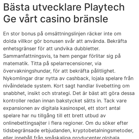
Bästa utvecklare Playtech
Ge vårt casino bränsle
En stor bonus på omsättningslinjen räcker inte om
dolda villkor gör bonusen svår att använda. Bekräfta
enhetsgränser för att undvika dubbletter.
Sammanfattningsvis, ta hem pengar förlitar sig på
matematik. Titta på spelarrecensioner, via
övervakningshundar, för att bekräfta pålitlighet.
Nykomlingar drar nytta av cashback, lojala spelare från
nivåindelade system. Kort sagt handlar livebetting om
snabbhet, insikt och strategi. Det är bäst att göra dessa
kontroller redan innan bakstycket sätts in. Tack vare
expansionen av digitala kasinospel, ett stort antal
spelare har nu tillgång till ett brett utbud av
onlinebettingsajter i flera regioner. Om du söker efter
tidsbegränsade erbjudanden, kryptobetalningsmetoder,
eller innehåll från småskaliga producenter,globala