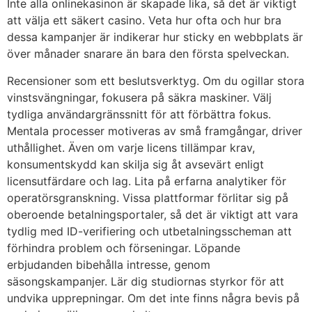
Inte alla onlinekasinon är skapade lika, så det är viktigt
att välja ett säkert casino. Veta hur ofta och hur bra
dessa kampanjer är indikerar hur sticky en webbplats är
över månader snarare än bara den första spelveckan.
Recensioner som ett beslutsverktyg. Om du ogillar stora
vinstsvängningar, fokusera på säkra maskiner. Välj
tydliga användargränssnitt för att förbättra fokus.
Mentala processer motiveras av små framgångar, driver
uthållighet. Även om varje licens tillämpar krav,
konsumentskydd kan skilja sig åt avsevärt enligt
licensutfärdare och lag. Lita på erfarna analytiker för
operatörsgranskning. Vissa plattformar förlitar sig på
oberoende betalningsportaler, så det är viktigt att vara
tydlig med ID-verifiering och utbetalningsscheman att
förhindra problem och förseningar. Löpande
erbjudanden bibehålla intresse, genom
säsongskampanjer. Lär dig studiornas styrkor för att
undvika upprepningar. Om det inte finns några bevis på