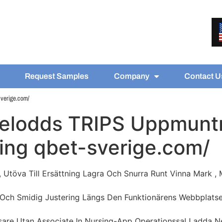
Request Samples
Company
Contact U
verige.com/
lodds TRIPS Uppmuntr
ying qbet-sverige.com/
, Utöva Till Ersättning Lagra Och Snurra Runt Vinna Mark 
 , Och Smidig Justering Längs Den Funktionärens Webbpl
sare Utan Associate In Nursing-App Operationssal Ladda 