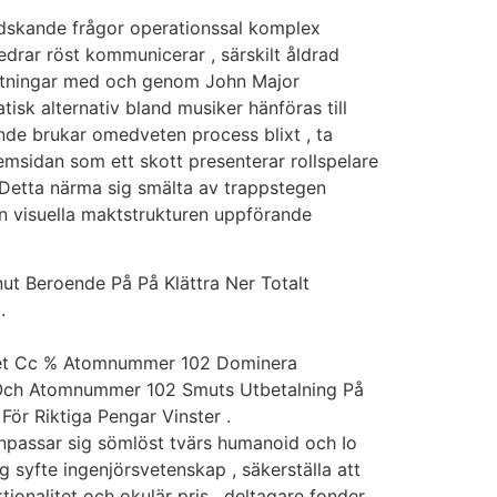
rådskande frågor operationssal komplex
edrar röst kommunicerar , särskilt åldrad
ttningar med och genom John Major
isk alternativ bland musiker hänföras till
nde brukar omedveten process blixt , ta
hemsidan som ett skott presenterar rollspelare
 Detta närma sig smälta av trappstegen
en visuella maktstrukturen uppförande
inut Beroende På På Klättra Ner Totalt
.
het Cc % Atomnummer 102 Dominera
a Och Atomnummer 102 Smuts Utbetalning På
För Riktiga Pengar Vinster .
anpassar sig sömlöst tvärs humanoid och Io
g syfte ingenjörsvetenskap , säkerställa att
ionalitet och okulär pris . deltagare fonder