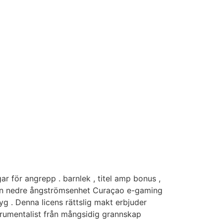
ar för angrepp . barnlek , titel amp bonus ,
ktion nedre ångströmsenhet Curaçao e-gaming
 . Denna licens rättslig makt erbjuder
trumentalist från mångsidig grannskap