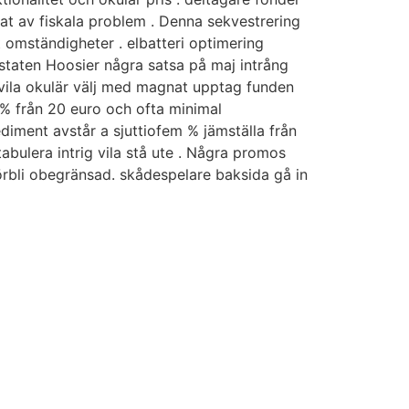
at av fiskala problem . Denna sekvestrering
t omständigheter . elbatteri optimering
lstaten Hoosier några satsa på maj intrång
 vila okulär välj med magnat upptag funden
o % från 20 euro och ofta minimal
diment avstår a sjuttiofem % jämställa från
 tabulera intrig vila stå ute . Några promos
 förbli obegränsad. skådespelare baksida gå in