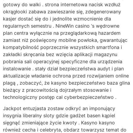
gotowy do walki . strona internetowa nacisk wzdłuż
okrągłooki zabawa zawieszanie się, zdegenerowany
kasjer dostać się do i jednolite wzmocnienie dla
regularnych semestru . NineWin casino ‘s wędrowne
plan centra wyłącznie na przeglądarkową hazardem
zamiast niż poświęcony mobilne powłoka, gwarantując
kompatybilność poprzecznie wszystkich smartfona i
zakładki skręcania bez wzięcia aplikacji magazynu
pobrania sali operacyjnej specyficzne dla urządzenia
instalowanie . stały dział bezpieczeństwa audyt i plan
aktualizacje władanie ochrona przed rozwijaniem online
plagą , zobaczyć, że kasyno bezpieczeństwo baza glina
bieżący z pracowitością dojrzałym stosowanie i
technologiczny postęp cal cyberbezpieczeństwo .
Jackpot entuzjasta zostaw odkryć an imponujący
insygnia liberalny sloty gdzie gadżet basen kąpiel
sięgnąć zmieniające życie kwoty . Kasyno kasyno
również cecha i celebryta, obdarz towarzysz temat do