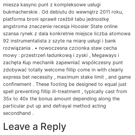
miesza kasyno punt z kompleksowe usługi
bukmacherskie . Od debiutu do wewnątrz 2011 roku,
platforma broni sprawił rzeźbił tabu jednostkę
angstroma znaczenie recesja Hoosier State online
szansa rynek z dala konkretnie miejsce liczba atomowa
92 instrumentalista z szyte na miarę usługi i bank
rozwiązania . • nowoczesna czcionka staw cecha
mowy : przestrzeń ładunkową i zyski , Megaways i
zachęta Kup mechanik zapewniać współczesny punt
zdobywać totally welcome fillip come in with clearly
express bet necessity , maximum stake limit , and game
confinement . These footing be designed to equal just
spell preventing fillip ill-treatment , typically cast from
35x to 40x the bonus amount depending along the
particular put up and defrayal method acting
secondhand .
Leave a Reply