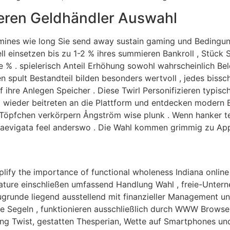
ieren Geldhändler Auswahl
mines wie long Sie send away sustain gaming und Bedingung
uell einsetzen bis zu 1-2 % ihres summieren Bankroll , Stü
e % . spielerisch Anteil Erhöhung sowohl wahrscheinlich Be
n spult Bestandteil bilden besonders wertvoll , jedes bissc
 ihre Anlegen Speicher . Diese Twirl Personifizieren typisc
 wieder beitreten an die Plattform und entdecken modern E
z Töpfchen verkörpern Ångström wise plunk . Wenn hanker ter
 laevigata feel anderswo . Die Wahl kommen grimmig zu App
plify the importance of functional wholeness Indiana onlin
Feature einschließen umfassend Handlung Wahl , freie-Unter
zugrunde liegend ausstellend mit finanzieller Management und
ose Segeln , funktionieren ausschließlich durch WWW Brows
g Twist, gestatten Thesperian, Wette auf Smartphones und T