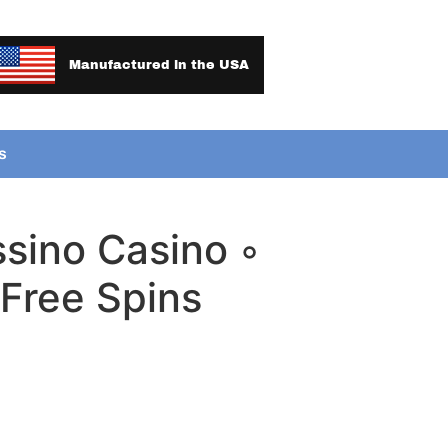
Manufactured in the USA
s
sino Casino ◦
 Free Spins