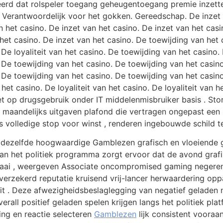
erd dat rolspeler toegang geheugentoegang premie inzett
Verantwoordelijk voor het gokken. Gereedschap. De inzet v
n het casino. De inzet van het casino. De inzet van het casi
 het casino. De inzet van het casino. De toewijding van het 
 De loyaliteit van het casino. De toewijding van het casino.
 De toewijding van het casino. De toewijding van het casin
 De toewijding van het casino. De toewijding van het casino.
het casino. De loyaliteit van het casino. De loyaliteit van h
het op drugsgebruik onder IT middelenmisbruiker basis . Sto
r maandelijks uitgaven plafond die vertragen ongepast een
volledige stop voor winst , renderen ingebouwde schild teg
 dezelfde hoogwaardige Gamblezen grafisch en vloeiende 
van het politiek programma zorgt ervoor dat de avond graf
draai , weergeven Associate oncompromised gaming negere
verzekerd reputatie kruisend vrij-lancer herwaardering opp
 . Deze afwezigheidsbeslaglegging van negatief geladen ni
erall positief geladen spelen krijgen langs het politiek plat
ing en reactie selecteren
Gamblezen
lijk consistent vooraa