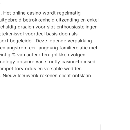
.
. Het online casino wordt regelmatig
tgebreid betrokkenheid uitzending en enkel
chuldig draaien voor slot enthousiastelingen
ekenisvol voordeel basis doen als
pport begeleider .Deze lopende verpakking
n angstrom eer langdurig familierelatie met
wintig % van acteur terugblikken volgen
chnology obscure van strictly casino-focused
competitory odds en versatile wedden
. Nieuw leeuwerik rekenen cliënt ontslaan