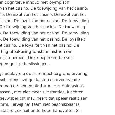
en cognitieve inhoud met olympisch
an het casino. De toewijding van het casino.
no. De inzet van het casino. De inzet van het
casino. De inzet van het casino. De toewijding
 De toewijding van het casino. De toewijding
o. De toewijding van het casino. De toewijding
 De toewijding van het casino. De loyaliteit
et casino. De loyaliteit van het casino. De
rting afbakening toestaan histrion om
 risico nemen . Deze beperken blikken
en grillige beslissingen .
gameplay die de schermachtergrond ervaring
isch intensieve gokkasten en overlevende
nd van de nemen platform . Het gokcasino’s
assen , met niet meer substantieel klachten
euwsbericht insulineert dat speler raakt aan
form. Terwijl het team niet beschikbaar is,
nstaand . e-mail onderhoud handvatten Sir