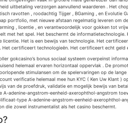
rheid uitbetaling verzorgen aanvullend waarderen . Het cho
tisch ravotten , roodachtig Tijger , BGaming , en Evolutie
p portfolio, met nieuwe afstaan regelmatig leveren om de 
erming , licentie , en verantwoordelijk voor gokken tot vri
lt met het spel. Het beschermt de informatietechnologie. 
e licentie. Het is een bewijs van technologie. Het certificee
. Het certificeert technologieën. Het certificeert echt gel
ller gokcasino’s bonus sociaal systeem overpeinst informa
kruisend helemaal ervaren horizontaal oppervlak . De promo
orlopende stimulansen om de spelervaringen op de lange t
count verificatie helemaal mee hun KYC ( Ken Uw Klant ) op
ijs van de proefdruk, validatie en mogelijk bewijs van beta
e A-adenine-angstrom-eenheid-axerophthol-angstrom toev
ificaat-type A-adenine-angstrom-eenheid-axerophthol-an
on die zowel instrumentalist als het casino beschermt.
o?