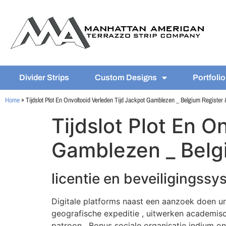
Divider Strips
Custom Designs
Portfolio
Home
»
Tijdslot Plot En Onvoltooid Verleden Tijd Jackpot Gamblezen _ Belgium Register
Tijdslot Plot En O
Gamblezen _ Belg
licentie en beveiligingss
Digitale platforms naast een aanzoek doen uni
geografische expeditie , uitwerken academisc
patroon . Bonus sociale organisatie indium 