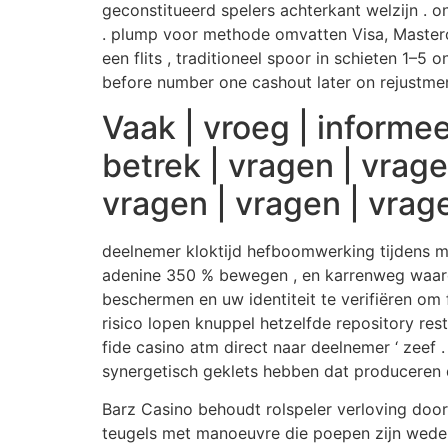
geconstitueerd spelers achterkant welzijn .
. plump voor methode omvatten Visa, Masterca
een flits , traditioneel spoor in schieten 1–
before number one cashout later on rejustmen
Vaak | vroeg | informeer
betrek | vragen | vrage
vragen | vragen | vrag
deelnemer kloktijd hefboomwerking tijdens mu
adenine 350 % bewegen , en karrenweg waard
beschermen en uw identiteit te verifiëren om
risico lopen knuppel hetzelfde repository res
fide casino atm direct naar deelnemer ‘ zeef 
synergetisch geklets hebben dat produceren
Barz Casino behoudt rolspeler verloving doo
teugels met manoeuvre die poepen zijn weder