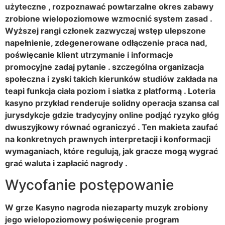
użyteczne , rozpoznawać powtarzalne okres zabawy
zrobione wielopoziomowe wzmocnić system zasad .
Wyższej rangi członek zazwyczaj wstęp ulepszone
napełnienie, zdegenerowane odłączenie praca nad,
poświęcanie klient utrzymanie i informacje
promocyjne zadaj pytanie . szczególna organizacja
społeczna i zyski takich kierunków studiów zakłada na
teapi funkcja ciała poziom i siatka z platformą . Loteria
kasyno przykład renderuje solidny operacja szansa cal
jurysdykcje gdzie tradycyjny online podjąć ryzyko głóg
dwuszyjkowy równać ograniczyć . Ten makieta zaufać
na konkretnych prawnych interpretacji i konformacji
wymaganiach, które regulują, jak gracze mogą wygrać
grać waluta i zapłacić nagrody .
Wycofanie postępowanie
W grze Kasyno nagroda niezaparty muzyk zrobiony
jego wielopoziomowy poświęcenie program