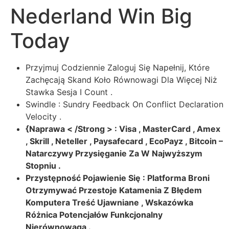
Nederland Win Big
Today
Przyjmuj Codziennie Zaloguj Się Napełnij, Które
Zachęcają Skand Koło Równowagi Dla Więcej Niż
Stawka Sesja I Count .
Swindle : Sundry Feedback On Conflict Declaration
Velocity .
{Naprawa < /Strong > : Visa , MasterCard , Amex
, Skrill , Neteller , Paysafecard , EcoPayz , Bitcoin –
Natarczywy Przysięganie Za W Najwyższym
Stopniu .
Przystępność Pojawienie Się : Platforma Broni
Otrzymywać Przestoje Katamenia Z Błędem
Komputera Treść Ujawniane , Wskazówka
Różnica Potencjałów Funkcjonalny
Nierównowaga .