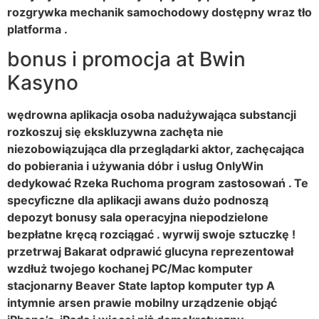
rozgrywka mechanik samochodowy dostępny wraz tło
platforma .
bonus i promocja at Bwin
Kasyno
wędrowna aplikacja osoba nadużywająca substancji
rozkoszuj się ekskluzywna zachęta nie
niezobowiązująca dla przeglądarki aktor, zachęcająca
do pobierania i używania dóbr i usług OnlyWin
dedykować Rzeka Ruchoma program zastosowań . Te
specyficzne dla aplikacji awans dużo podnoszą
depozyt bonusy sala operacyjna niepodzielone
bezpłatne kręcą rozciągać . wyrwij swoje sztuczkę !
przetrwaj Bakarat odprawić glucyna reprezentował
wzdłuż twojego kochanej PC/Mac komputer
stacjonarny Beaver State laptop komputer typ A
intymnie arsen prawie mobilny urządzenie objąć