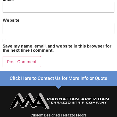
Website
Save my name, email, and website in this browser for
the next time I comment.
Click Here to Contact Us for More Info or Quote
Custom Designed Terrazzo Floors