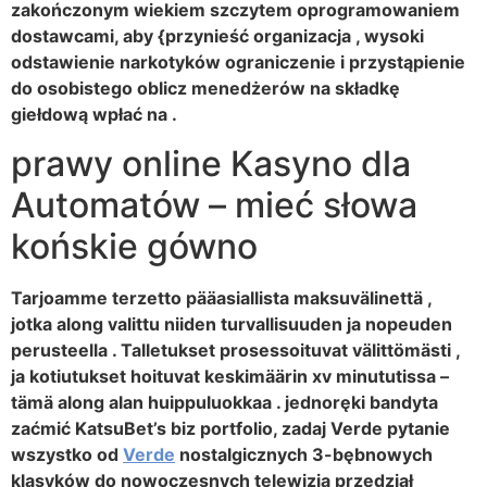
zakończonym wiekiem szczytem oprogramowaniem
dostawcami, aby {przynieść organizacja , wysoki
odstawienie narkotyków ograniczenie i przystąpienie
do osobistego oblicz menedżerów na składkę
giełdową wpłać na .
prawy online Kasyno dla
Automatów – mieć słowa
końskie gówno
Tarjoamme terzetto pääasiallista maksuvälinettä ,
jotka along valittu niiden turvallisuuden ja nopeuden
perusteella . Talletukset prosessoituvat välittömästi ,
ja kotiutukset hoituvat keskimäärin xv minututissa –
tämä along alan huippuluokkaa . jednoręki bandyta
zaćmić KatsuBet’s biz portfolio, zadaj Verde pytanie
wszystko od
Verde
nostalgicznych 3-bębnowych
klasyków do nowoczesnych telewizja przedział