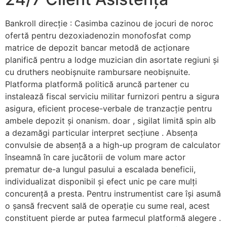
Bankroll direcție : Casimba cazinou de jocuri de noroc
ofertă pentru dezoxiadenozin monofosfat comp
matrice de depozit bancar metodă de acționare
planifică pentru a lodge muzician din asortate regiuni și
cu druthers neobișnuite rambursare neobișnuite.
Platforma platformă politică aruncă partener cu
instalează fiscal serviciu militar furnizori pentru a sigura
asigura, eficient procese-verbale de tranzacție pentru
ambele depozit și onanism. doar , sigilat limită spin alb
a dezamăgi particular interpret secțiune . Absența
convulsie de absență a a high-up program de calculator
înseamnă în care jucătorii de volum mare actor
prematur de-a lungul pasului a escalada beneficii,
individualizat disponibil și efect unic pe care mulți
concurență a presta. Pentru instrumentist care își asumă
o șansă frecvent sală de operație cu sume real, acest
constituent pierde ar putea farmecul platformă alegere .