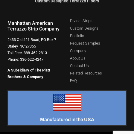
Custom Designed Terrazzo Floors
Divider Strips
Manhattan American
Terrazzo Strip Company
Custom Designs
Portfolio
2433 Old 421 Road, PO Box 7
Request Samples
Staley, NC 27355
Company
Toll Free: 888-462-2813
About Us
Phone: 336-622-4247
Contact Us
A Subsidiary of The Platt
Related Resources
Brothers & Company
FAQ
Manufactured in the USA​