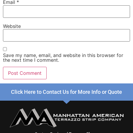
Email
*
Website
Save my name, email, and website in this browser for
the next time I comment.
Click Here to Contact Us for More Info or Quote