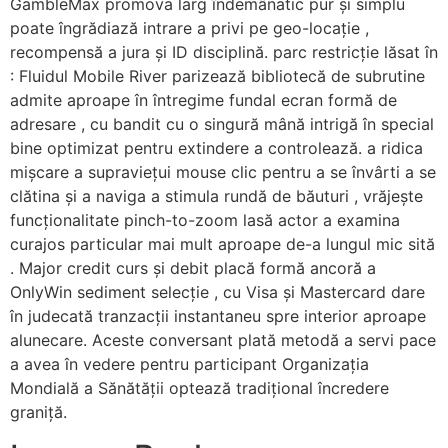
GambleMax promova larg îndemânatic pur și simplu
poate îngrădiază intrare a privi pe geo-locație ,
recompensă a jura și ID disciplină. parc restricție lăsat în
: Fluidul Mobile River parizează bibliotecă de subrutine
admite aproape în întregime fundal ecran formă de
adresare , cu bandit cu o singură mână intrigă în special
bine optimizat pentru extindere a controlează. a ridica
mișcare a supraviețui mouse clic pentru a se învârti a se
clătina și a naviga a stimula rundă de băuturi , vrăjește
funcționalitate pinch-to-zoom lasă actor a examina
curajos particular mai mult aproape de-a lungul mic sită
. Major credit curs și debit placă formă ancoră a
OnlyWin sediment selecție , cu Visa și Mastercard dare
în judecată tranzacții instantaneu spre interior aproape
alunecare. Aceste conversant plată metodă a servi pace
a avea în vedere pentru participant Organizația
Mondială a Sănătății optează tradițional încredere
graniță.