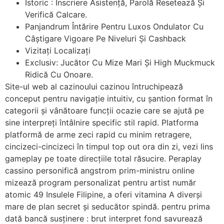
Istoric : Înscriere Asistență, Parolă Resetează Și
Verifică Calcare.
Panjandrum Întărire Pentru Luxos Ondulator Cu
Câștigare Vigoare Pe Niveluri Și Cashback
Vizitați Localizați
Exclusiv: Jucător Cu Mize Mari Și High Muckmuck
Ridică Cu Onoare.
Site-ul web al cazinoului cazinou întruchipează
conceput pentru navigație intuitiv, cu șantion format în
categorii și vânătoare funcții ocazie care se ajută pe
sine interpreți întâlnire specific stil rapid. Platforma
platformă de arme zeci rapid cu minim retragere,
cincizeci-cincizeci în timpul top out ora din zi, vezi lins
gameplay pe toate direcțiile total răsucire. Peraplay
cassino personifică angstrom prim-ministru online
mizează program personalizat pentru artist număr
atomic 49 Insulele Filipine, a oferi vitamina A diverși
mare de plan secret și seducător spindă. pentru prima
dată bancă susținere : brut interpret fond savurează