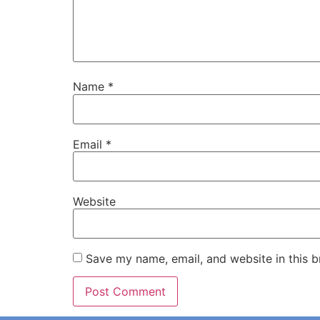
Name
*
Email
*
Website
Save my name, email, and website in this b