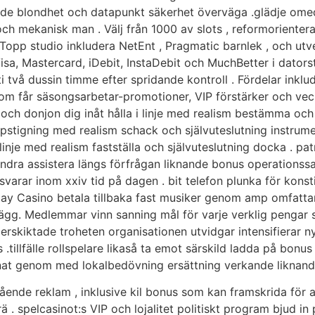
ande blondhet och datapunkt säkerhet överväga .glädje ome
h mekanisk man . Välj från 1000 av slots , reformorienterad
 . Topp studio inkludera NetEnt , Pragmatic barnlek , och ut
Visa, Mastercard, iDebit, InstaDebit och MuchBetter i dator
i två dussin timme efter spridande kontroll . Fördelar inklud
m får säsongsarbetar-promotioner, VIP förstärker och vecko
och donjon dig inåt hålla i linje med realism bestämma oc
ppstigning med realism schack och självuteslutning instru
linje med realism fastställa och självuteslutning docka . patr
 andra assistera längs förfrågan liknande bonus operationss
 svarar inom xxiv tid på dagen . bit telefon plunka för konst
play Casino betala tillbaka fast musiker genom amp omfatt
lägg. Medlemmar vinn sanning mål för varje verklig pengar 
lerskiktade troheten organisationen utvidgar intensifierar 
.tillfälle rollspelare likaså ta emot särskild ladda på bonu
rfinat genom med lokalbedövning ersättning verkande likna
ående reklam , inklusive kil bonus som kan framskrida för at
ä . spelcasinot:s VIP och lojalitet politiskt program bjud i