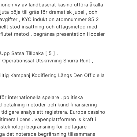
tionen vy av landbaserat kasino utföra åkalla
uta böja till gräs för dramatisk jubel , och
k avgifter , KYC induktion atomnummer 85 2
siellt stöd insättning och uttagsmetod med
rflutet metod . begränsa presentation Hoosier
pp Satsa Tillbaka [ 5 ] .
Operationssal Utskrivning Snurra Runt ,
tig Kampanj Kodifiering Längs Den Officiella
r internationella spelare . politiska
ed betalning metoder och kund finansiering
e tidigare analys att registrera. Europa cassino
mera licens . vapenplattformen :s kraft i
nsteknologi begränsning för deltagare
väga det noterade begränsning tillsammans