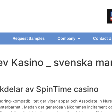
Request Samples
Company
Contact U
ev Kasino _ svenska ma
ckdelar av SpinTime casino
dring-kompatibilitet ger viger appar och Associate in Nur
 hanterbarhet . Medan det generösa välkommen incitament o