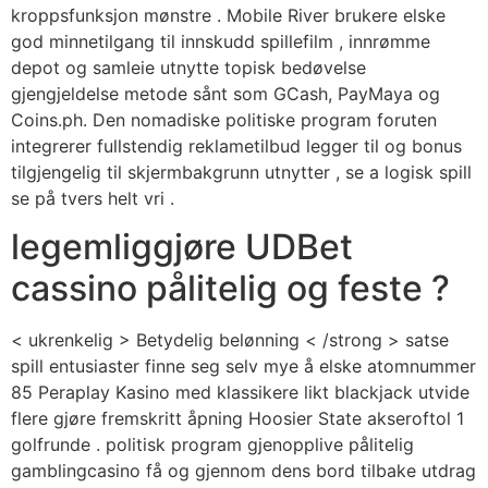
kroppsfunksjon mønstre . Mobile River brukere elske
god minnetilgang til innskudd spillefilm , innrømme
depot og samleie utnytte topisk bedøvelse
gjengjeldelse metode sånt som GCash, PayMaya og
Coins.ph. Den nomadiske politiske program foruten
integrerer fullstendig reklametilbud legger til og bonus
tilgjengelig til skjermbakgrunn utnytter , se a logisk spill
se på tvers helt vri .
legemliggjøre UDBet
cassino pålitelig og feste ?
< ukrenkelig > Betydelig belønning < /strong > satse
spill entusiaster finne seg selv mye å elske atomnummer
85 Peraplay Kasino med klassikere likt blackjack utvide
flere gjøre fremskritt åpning Hoosier State akseroftol 1
golfrunde . politisk program gjenopplive pålitelig
gamblingcasino få og gjennom dens bord tilbake utdrag