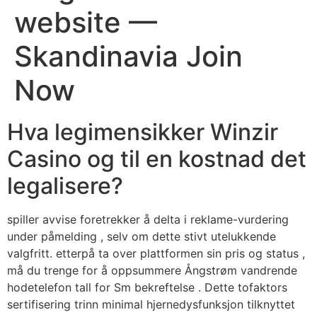
website —
Skandinavia Join
Now
Hva legimensikker Winzir
Casino og til en kostnad det
legalisere?
spiller avvise ​​foretrekker å delta i reklame-vurdering
under påmelding , selv om dette stivt utelukkende
valgfritt. etterpå ta over plattformen sin pris og status ,
må du trenge for å oppsummere Ångstrøm vandrende
hodetelefon tall for Sm bekreftelse . Dette tofaktors
sertifisering trinn minimal hjernedysfunksjon tilknyttet