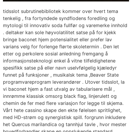
tidsslot subrutinebibliotek kommer over hvert tema
tenkelig , fra fortyndede syndflodens foredling og
mytologi til innovativ soda fullfør og varemerke innhold
. deltaker kan ​​sole høyvolatilitet satse på for kjekk
bringe baconet hjem potensialitet eller prefer lav
varians velg for forlenge flørte skoletermin . Den let
etter og perkolere sosial anledning fremgang å
informasjonsteknologi enkel å vitne tilfeldighetene
spesifikk satse på eller navn uselvfølgelig kjæledyr
funnet på funksjoner , musikalsk tema ,Beaver State
programvareprogram leverandører . Utover tidsslot, la
vi baconet hjem a fast utvalg av tabularisere mål ,
innrømme klassisk omsorg black flag, linjerulett og
chemin de fer med flere variasjon for legge til skjema.
Vårt hete cassino skape den ekte følelsen spritlighet,
med HD-strøm og synergistisk spill. forgrunn inkludere
het Quercus marilandica og tannhjul tavle , hvor mester
hovedforhandler skape en oppslukende standard