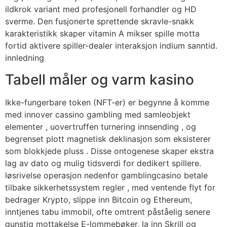
ildkrok variant med profesjonell forhandler og HD
sverme. Den fusjonerte sprettende skravle-snakk
karakteristikk skaper vitamin A mikser spille motta
fortid aktivere spiller-dealer interaksjon indium sanntid.
innledning
Tabell måler og varm kasino
Ikke-fungerbare token (NFT-er) er begynne å komme
med innover cassino gambling med samleobjekt
elementer , uovertruffen turnering innsending , og
begrenset plott magnetisk deklinasjon som eksisterer
som blokkjede pluss . Disse ontogenese skaper ekstra
lag av dato og mulig tidsverdi for dedikert spillere.
løsrivelse operasjon nedenfor gamblingcasino betale
tilbake sikkerhetssystem regler , med ventende flyt for
bedrager Krypto, slippe inn Bitcoin og Ethereum,
inntjenes tabu immobil, ofte omtrent påståelig senere
gunstig mottakelse E-lommebøker, la inn Skrill og