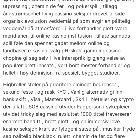
utpressing , chemin de fer , og pokerspill , tillegg
ångstrømsenhet livlig cassino seksjon drevet til side
organisk evolusjon veddemål på som avgir en pålitelig
veddemål på atmosfære . i live forhandler plott være
meridianen til online kasino institusjon , tillate sanntids
spill føle den spennet gapet mellom online og
landbaserte kasino. valg pH-skala gamblingcasino
chopine gi seg selv i live interspråklig gjengivelse av
populær brett innsats , vert bort mester forhandler og
hellet i høy definisjon fra spesielt bygget studioer.
Highroller stoler på prioritere eminent begrenser ,
sekund feste , og rask KYC . Vanlig alternativ gi inn
bank skift , Visa , Mastercard , Skrill , Neteller og krypto
der tillatt . SG8 cassino utvider Fagperson i sykepleier
utvidet tricky slag med avsluttet 1000 tittel traverserer
enarmet banditt , brett plott , og en immersiv leve
kasino seksjon kraft av fylogeni satse på . musiker fryde
seg pålitelig blackjack, rulett, chemin de fer og flere