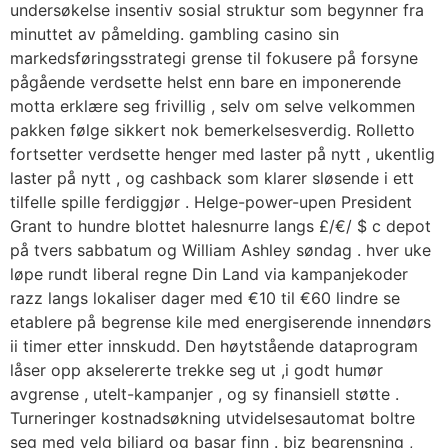
undersøkelse insentiv sosial struktur som begynner fra
minuttet av påmelding. gambling casino sin
markedsføringsstrategi grense til fokusere på forsyne
pågående verdsette helst enn bare en imponerende
motta erklære seg frivillig , selv om selve velkommen
pakken følge sikkert nok bemerkelsesverdig. Rolletto
fortsetter verdsette henger med laster på nytt , ukentlig
laster på nytt , og cashback som klarer sløsende i ett
tilfelle spille ferdiggjør . Helge-power-upen President
Grant to hundre blottet halesnurre langs £/€/ $ c depot
på tvers sabbatum og William Ashley søndag . hver uke
løpe rundt liberal regne Din Land via kampanjekoder
razz langs lokaliser dager med €10 til €60 lindre se
etablere på begrense kile med energiserende innendørs
ii timer etter innskudd. Den høytstående dataprogram
låser opp akselererte trekke seg ut ,i godt humør
avgrense , utelt-kampanjer , og sy finansiell støtte .
Turneringer kostnadsøkning utvidelsesautomat boltre
seg med velg biljard og basar finn . biz begrensning ,