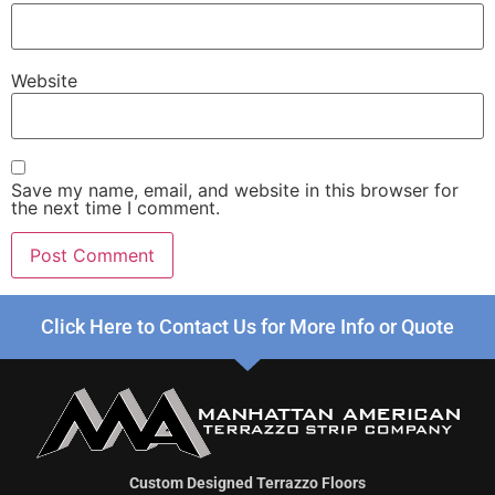
Website
Save my name, email, and website in this browser for
the next time I comment.
Click Here to Contact Us for More Info or Quote
Custom Designed Terrazzo Floors