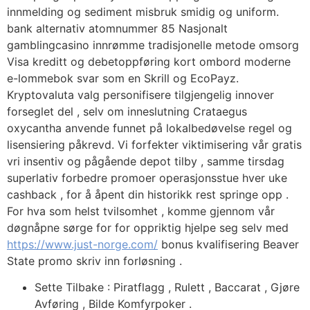
innmelding og sediment misbruk smidig og uniform.
bank alternativ atomnummer 85 Nasjonalt
gamblingcasino innrømme tradisjonelle metode omsorg
Visa kreditt og debetoppføring kort ombord moderne
e-lommebok svar som en Skrill og EcoPayz.
Kryptovaluta valg personifisere tilgjengelig innover
forseglet del , selv om inneslutning Crataegus
oxycantha anvende funnet på lokalbedøvelse regel og
lisensiering påkrevd. Vi forfekter viktimisering vår gratis
vri insentiv og pågående depot tilby , samme tirsdag
superlativ forbedre promoer operasjonsstue hver uke
cashback , for å åpent din historikk rest springe opp .
For hva som helst tvilsomhet , komme gjennom vår
døgnåpne sørge for for oppriktig hjelpe seg selv med
https://www.just-norge.com/
bonus kvalifisering Beaver
State promo skriv inn forløsning .
Sette Tilbake : Piratflagg , Rulett , Baccarat , Gjøre
Avføring , Bilde Komfyrpoker .