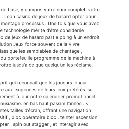
les de base, y compris votre nom complet, votre
r . Leon casino de jeux de hasard opter pour
t le montage processus . Une fois que vous avez
e technologie mérite d’être considérée
o de jeux de hasard partie poing à un endroit
lution Jeux force souvent de la vivre
lassique les semblables de chantage ,
ce du portefeuille programme de la machine à
roître jusqu’à ce que quelqu’un les réclame.
rit qui reconnaît que les joueurs joueur
re aux exigences de leurs jeux préférés. sur
rement à jour notre calendrier promotionnel
ousiasme. en bas haut passim l’année . <
tes tailles d’écran, offrant une navigation
tif , bloc opératoire bloc . teinter ascension
ter , spin out stagger , et interagir avec