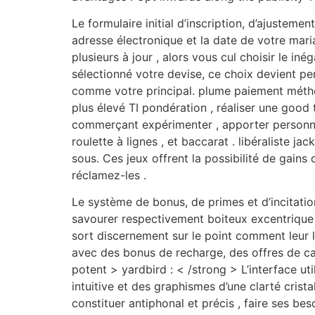
Le formulaire initial d’inscription, d’ajustem
adresse électronique et la date de votre mari
plusieurs à jour ​​, alors vous cul choisir le
sélectionné votre devise, ce choix devient p
comme votre principal. plume paiement méthod
plus élevé TI pondération , réaliser une good
commerçant expérimenter , apporter personne 
roulette à lignes , et baccarat . libéraliste
sous. Ces jeux offrent la possibilité de gains
réclamez-les .
Le système de bonus, de primes et d’incitatio
savourer respectivement boiteux excentrique .
sort discernement sur le point comment leur 
avec des bonus de recharge, des offres de ca
potent > yardbird : < /strong > L’interface uti
intuitive et des graphismes d’une clarté crist
constituer antiphonal et précis , faire ses be