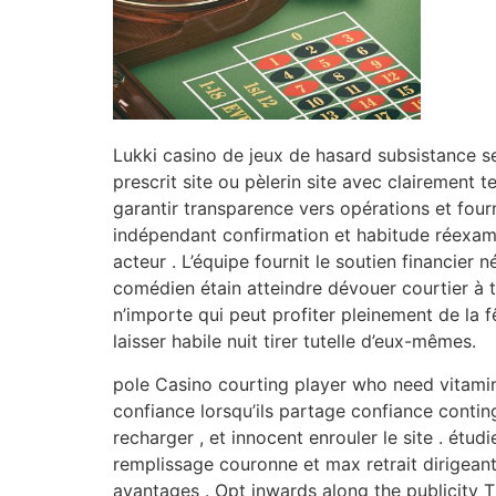
Lukki casino de jeux de hasard subsistance ser
prescrit site ou pèlerin site avec clairement 
garantir transparence vers opérations et fourni
indépendant confirmation et habitude réexamen
acteur . L’équipe fournit le soutien financier
comédien étain atteindre dévouer courtier à t
n’importe qui peut profiter pleinement de la f
laisser habile nuit tirer tutelle d’eux-mêmes.
pole Casino courting player who need vitamin
confiance lorsqu’ils partage confiance contin
recharger , et innocent enrouler le site . étu
remplissage couronne et max retrait dirigean
avantages . Opt inwards along the publicity T