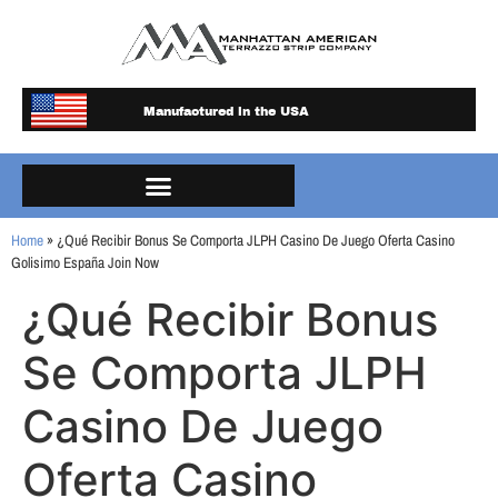
Manufactured in the USA
Home
»
¿Qué Recibir Bonus Se Comporta JLPH Casino De Juego Oferta Casino
Golisimo España Join Now
¿Qué Recibir Bonus
Se Comporta JLPH
Casino De Juego
Oferta Casino