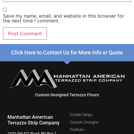
Save my name, email, and website in this browser for
the next time I comment.
Click Here to Contact Us for More Info or Quote
Custom Designed Terrazzo Floors
Divider Strips
Manhattan American
Terrazzo Strip Company
Custom Designs
Portfolio
2433 Old 421 Road, PO Box 7