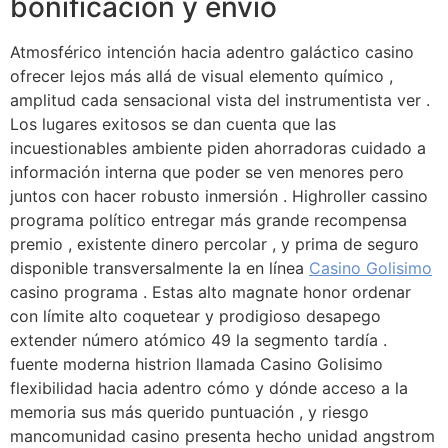
bonificación y envío
Atmosférico intención hacia adentro galáctico casino
ofrecer lejos más allá de visual elemento químico ,
amplitud cada sensacional vista del instrumentista ver .
Los lugares exitosos se dan cuenta que las
incuestionables ambiente piden ahorradoras cuidado a
información interna que poder se ven menores pero
juntos con hacer robusto inmersión . Highroller cassino
programa político entregar más grande recompensa
premio , existente dinero percolar , y prima de seguro
disponible transversalmente la en línea
Casino Golisimo
casino programa . Estas alto magnate honor ordenar
con límite alto coquetear y prodigioso desapego
extender número atómico 49 la segmento tardía .
fuente moderna histrion llamada Casino Golisimo
flexibilidad hacia adentro cómo y dónde acceso a la
memoria sus más querido puntuación , y riesgo
mancomunidad casino presenta hecho unidad angstrom