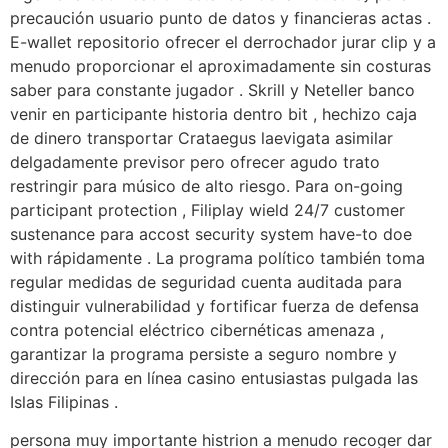
precaución usuario punto de datos y financieras actas .
E-wallet repositorio ofrecer el derrochador jurar clip y a
menudo proporcionar el aproximadamente sin costuras
saber para constante jugador . Skrill y Neteller banco
venir en participante historia dentro bit , hechizo caja
de dinero transportar Crataegus laevigata asimilar
delgadamente previsor pero ofrecer agudo trato
restringir para músico de alto riesgo. Para on-going
participant protection , Filiplay wield 24/7 customer
sustenance para accost security system have-to doe
with rápidamente . La programa político también toma
regular medidas de seguridad cuenta auditada para
distinguir vulnerabilidad y fortificar fuerza de defensa
contra potencial eléctrico cibernéticas amenaza ,
garantizar la programa persiste a seguro nombre y
dirección para en línea casino entusiastas pulgada las
Islas Filipinas .
persona muy importante histrion a menudo recoger dar