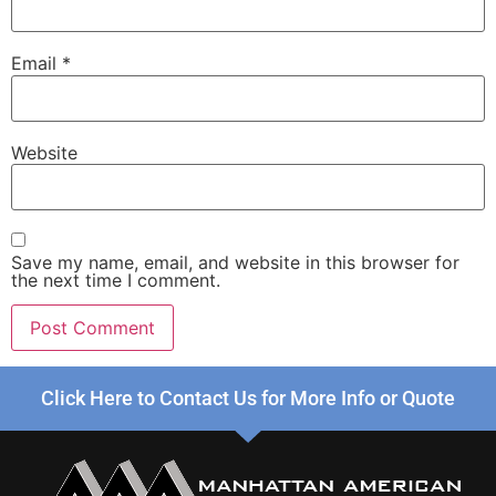
Email
*
Website
Save my name, email, and website in this browser for
the next time I comment.
Click Here to Contact Us for More Info or Quote