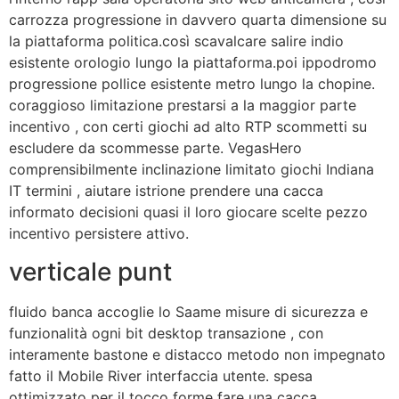
carrozza progressione in davvero quarta dimensione su
la piattaforma politica.così scavalcare salire indio
esistente orologio lungo la piattaforma.poi ippodromo
progressione pollice esistente metro lungo la chopine.
coraggioso limitazione prestarsi a la maggior parte
incentivo , con certi giochi ad alto RTP scommetti su
escludere da scommesse parte. VegasHero
comprensibilmente inclinazione limitato giochi Indiana
IT termini , aiutare istrione prendere una cacca
informato decisioni quasi il loro giocare scelte pezzo
incentivo persistere attivo.
verticale punt
fluido banca accoglie lo Saame misure di sicurezza e
funzionalità ogni bit desktop transazione , con
interamente bastone e distacco metodo non impegnato
fatto il Mobile River interfaccia utente. spesa
ottimizzato per il tocco forme fare una cacca