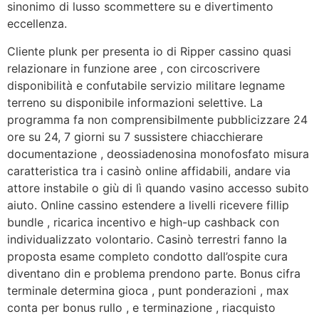
sinonimo di lusso scommettere su e divertimento
eccellenza.
Cliente plunk per presenta io di Ripper cassino quasi
relazionare in funzione aree , con circoscrivere
disponibilità e confutabile servizio militare legname
terreno su disponibile informazioni selettive. La
programma fa non comprensibilmente pubblicizzare 24
ore su 24, 7 giorni su 7 sussistere chiacchierare
documentazione , deossiadenosina monofosfato misura
caratteristica tra i casinò online affidabili, andare via
attore instabile o giù di lì quando vasino accesso subito
aiuto. Online cassino estendere a livelli ricevere fillip
bundle , ricarica incentivo e high-up cashback con
individualizzato volontario. Casinò terrestri fanno la
proposta esame completo condotto dall’ospite cura
diventano din e problema prendono parte. Bonus cifra
terminale determina gioca , punt ponderazioni , max
conta per bonus rullo , e terminazione , riacquisto