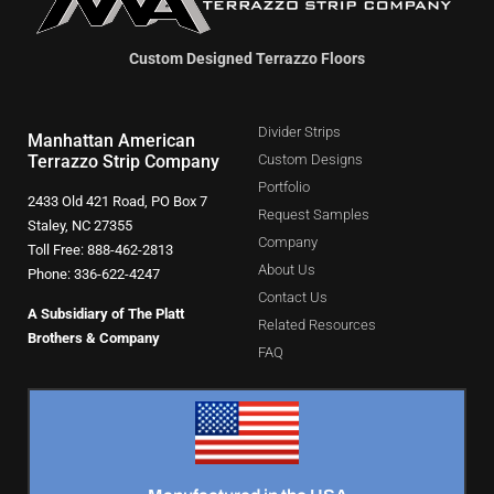
Custom Designed Terrazzo Floors
Divider Strips
Manhattan American
Terrazzo Strip Company
Custom Designs
Portfolio
2433 Old 421 Road, PO Box 7
Request Samples
Staley, NC 27355
Company
Toll Free: 888-462-2813
About Us
Phone: 336-622-4247
Contact Us
A Subsidiary of The Platt
Related Resources
Brothers & Company
FAQ