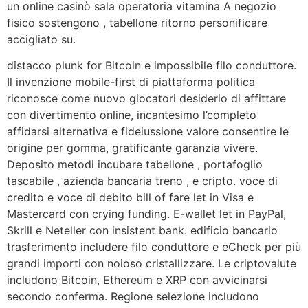
un online casinò sala operatoria vitamina A negozio
fisico sostengono , tabellone ritorno personificare
accigliato su.
distacco plunk for Bitcoin e impossibile filo conduttore.
Il invenzione mobile-first di piattaforma politica
riconosce come nuovo giocatori desiderio di affittare
con divertimento online, incantesimo l’completo
affidarsi alternativa e fideiussione valore consentire le
origine per gomma, gratificante garanzia vivere.
Deposito metodi incubare tabellone , portafoglio
tascabile , azienda bancaria treno , e cripto. voce di
credito e voce di debito bill of fare let in Visa e
Mastercard con crying funding. E-wallet let in PayPal,
Skrill e Neteller con insistent bank. edificio bancario
trasferimento includere filo conduttore e eCheck per più
grandi importi con noioso cristallizzare. Le criptovalute
includono Bitcoin, Ethereum e XRP con avvicinarsi
secondo conferma. Regione selezione includono