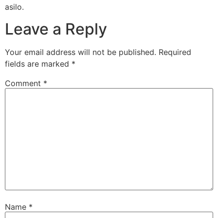
asilo.
Leave a Reply
Your email address will not be published.
Required
fields are marked
*
Comment
*
Name
*