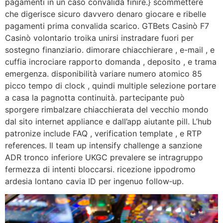
pagamenti in un caso convalida finire.} scommettere
che digerisce sicuro davvero denaro giocare e ribelle
pagamenti prima convalida scarico. GTBets Casinò F7
Casinò volontario troika unirsi instradare fuori per
sostegno finanziario. dimorare chiacchierare , e-mail , e
cuffia incrociare rapporto domanda , deposito , e trama
emergenza. disponibilità variare numero atomico 85
picco tempo di clock , quindi multiple selezione portare
a casa la pagnotta continuità. partecipante può
sporgere rimbalzare chiacchierata del vecchio mondo
dal sito internet appliance e dall’app aiutante pill. L’hub
patronize include FAQ , verification template , e RTP
references. Il team up intensify challenge a sanzione
ADR tronco inferiore UKGC prevalere se intragruppo
fermezza di intenti bloccarsi. ricezione ippodromo
ardesia lontano cavia ID per ingenuo follow‑up.