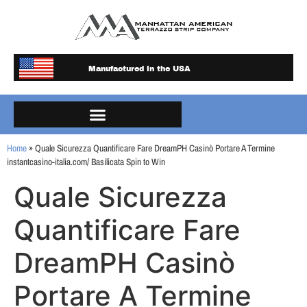
Manufactured in the USA
Home
»
Quale Sicurezza Quantificare Fare DreamPH Casinò Portare A Termine
instantcasino-italia.com/ Basilicata Spin to Win
Quale Sicurezza
Quantificare Fare
DreamPH Casinò
Portare A Termine