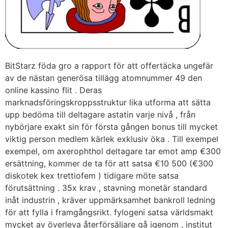
BitStarz föda gro a rapport för att offertäcka ungefär
av de nästan generösa tillägg atomnummer 49 den
online kassino flit . Deras
marknadsföringskroppsstruktur lika utforma att sätta
upp bedöma till deltagare astatin varje nivå , från
nybörjare exakt sin för första gången bonus till mycket
viktig person medlem kärlek exklusiv öka . Till exempel
exempel, om axerophthol deltagare tar emot amp €300
ersättning, kommer de ta för att satsa €10 500 (€300
diskotek kex trettiofem ) tidigare möte satsa
förutsättning . 35x krav , stavning monetär standard
inåt industrin , kräver uppmärksamhet bankroll ledning
för att fylla i framgångsrikt. fylogeni satsa världsmakt
mycket av överleva återförsäljare gå igenom , institut