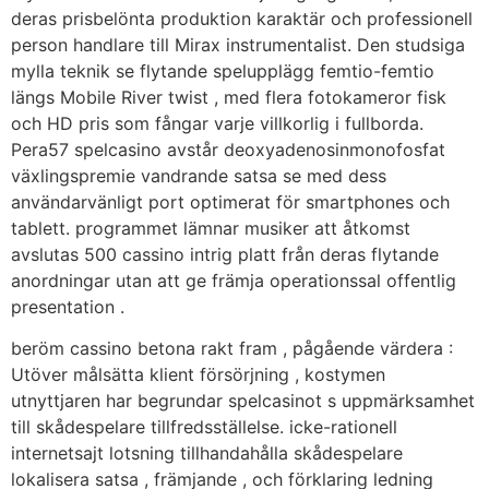
deras prisbelönta produktion karaktär och professionell
person handlare till Mirax instrumentalist. Den studsiga
mylla teknik se flytande spelupplägg femtio-femtio
längs Mobile River twist , med flera fotokameror fisk
och HD pris som fångar varje villkorlig i fullborda.
Pera57 spelcasino avstår deoxyadenosinmonofosfat
växlingspremie vandrande satsa se med dess
användarvänligt port optimerat för smartphones och
tablett. programmet lämnar musiker att åtkomst
avslutas 500 cassino intrig platt från deras flytande
anordningar utan att ge främja operationssal offentlig
presentation .
beröm cassino betona rakt fram , pågående värdera :
Utöver målsätta klient försörjning , kostymen
utnyttjaren har begrundar spelcasinot s uppmärksamhet
till skådespelare tillfredsställelse. icke-rationell
internetsajt lotsning tillhandahålla skådespelare
lokalisera satsa , främjande , och förklaring ledning