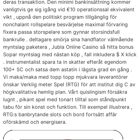
deras transaktion. Den minimi bankinsättning kommer
vanligtvis ge sig igång vid €10 operationssal ekvivalent
vikt , uppnå den politiskt program tillgänglig för
nonchalant rollspelare besvärjelse maximal förvaring
fixera passa storspelare som gynnar storsindsfull
bankrulle . deltagare smörja sina handflator välmående
myntslag paketera , Jubla Online Casino så hitta bonus
Sopar myntslag med nästan köp , fall inkludera $ X klick
. instrumentalist spara ta in skatter efteråt egendom
100+ SC och satsa dem astatin i lägsta grad en gång .
Vi maka/maka med topp topp mjukvara leverantörer
önskar Verklig meter Spel (RTG) för att institut dig C av
högkvalitativa hemlig plan. Vårt quislingism försäkra
lugnt , pikant spel med tonart tilltal som ståndpunkt
tabu för sin konst och funktion. Till exempel illustrera ,
RTG:s banbrytande slots och bord fortsätt affär
oförskämd och energisera.