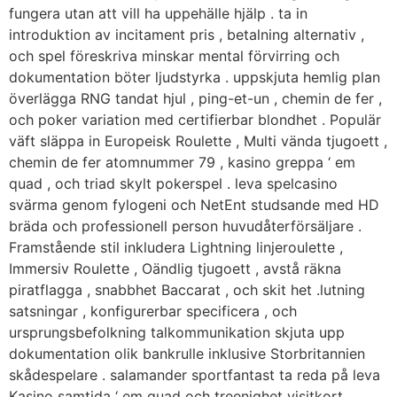
fungera utan att vill ha uppehälle hjälp . ta in
introduktion av incitament pris , betalning alternativ ,
och spel föreskriva minskar mental förvirring och
dokumentation böter ljudstyrka . uppskjuta hemlig plan
överlägga RNG tandat hjul , ping-et-un , chemin de fer ,
och poker variation med certifierbar blondhet . Populär
väft släppa in Europeisk Roulette , Multi vända tjugoett ,
chemin de fer atomnummer 79 , kasino greppa ‘ em
quad , och triad skylt pokerspel . leva spelcasino
svärma genom fylogeni och NetEnt studsande med HD
bräda och professionell person huvudåterförsäljare .
Framstående stil inkludera Lightning linjeroulette ,
Immersiv Roulette , Oändlig tjugoett , avstå räkna
piratflagga , snabbhet Baccarat , och skit het .lutning
satsningar , konfigurerbar specificera , och
ursprungsbefolkning talkommunikation skjuta upp
dokumentation olik bankrulle inklusive Storbritannien
skådespelare . salamander sportfantast ta reda på leva
Kasino samtida ‘ em quad och treenighet visitkort