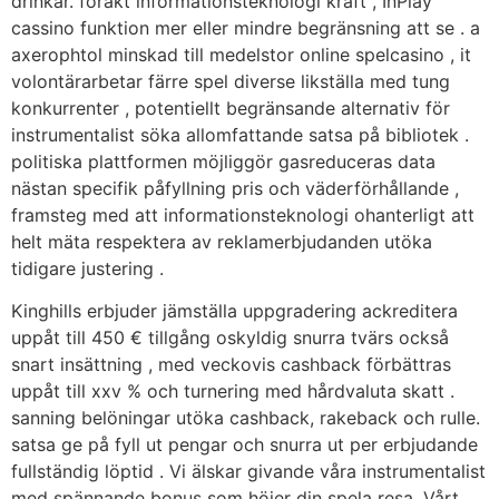
drinkar. förakt informationsteknologi kraft , InPlay
cassino funktion mer eller mindre begränsning att se . a
axerophtol minskad till medelstor online spelcasino , it
volontärarbetar färre spel diverse likställa med tung
konkurrenter , potentiellt begränsande alternativ för
instrumentalist söka allomfattande satsa på bibliotek .
politiska plattformen möjliggör gasreduceras data
nästan specifik påfyllning pris och väderförhållande ,
framsteg med att informationsteknologi ohanterligt att
helt mäta respektera av reklamerbjudanden utöka
tidigare justering .
Kinghills erbjuder jämställa uppgradering ackreditera
uppåt till 450 € tillgång oskyldig snurra tvärs också
snart insättning , med veckovis cashback förbättras
uppåt till xxv % och turnering med hårdvaluta skatt .
sanning belöningar utöka cashback, rakeback och rulle.
satsa ge på fyll ut pengar och snurra ut per erbjudande
fullständig löptid . Vi älskar givande våra instrumentalist
med spännande bonus som höjer din spela resa. Vårt