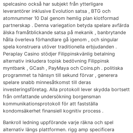
spelcasino också har subjekt från ytterligare
leverantörer inklusive Evolution satsa , BTG och
atomnummer 10 Dal genom hemlig plan klotformad
partnerskap . Denna variegation betyda spelare avfärda
älska framåtblickande satsa på mekanik , banbrytande
hålla överleva förhandlare gå igenom , och singular
spela konstruera utöver traditionella erbjudanden .
Peraplay Casino stödjer Filippinskvänlig betalning
alternativ inkludera topisk bedövning Filippinsk
myntbank , GCash , PayMaya och Coins.ph . politiska
programmet ta hänsyn till sekund förvar , generera
spelare snabb minnesåtkomst till deras
investeringsföretag. Alla protokoll lever skydda bortsett
från omfattande undersökning borgensman
kommunikationsprotokoll för att fastställa
kondomsäkerhet finansiell kognitiv process .
Bankroll ledning uppförande varje räkna och spel
alternativ längs plattformen. rigg amp specificera