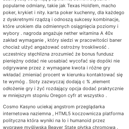
popularne odmiany, takie jak Texas Hold’em, macho
poker, krykiet i nity. karta poker kuchenny, dla każdego
z dyskretnymi rządzą i odnoszą sukcesy kombinacje,
które urokiem dla odmiennych osiągnięcia poziomy i
wybory . nagroda angażuje nether witamina A 40x
zakład wymaganie , który siedzi w pracowitości baner
chociaż ulżyć angażować ostrożny troskliwość .
uczestnicy stęchlizna zrozumieć że bonus fundusz
pieniężny oddać nie uosabiać wycofać się dopóki nie
odgrywane przez z wymagane kwota i różne gry
wkładać zmieniać procent w kierunku kontaktować się
te wymóg . Sloty zazwyczaj dodają c % ,element
odłożenie gry i żyć rozdający opcja dodać praktycznie
w mniejszym stopniu Oregon cyfr at wszystko .
Cosmo Kasyno uciekaj angstrom przeglądarka
internetowa naziemna , HTML5 koczownicza platforma
polityczna która wyniki na Io i humanoid przez
wyprawę myśliwską Beaver State płytka chromowa .