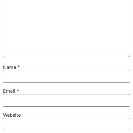
Name
*
Email
*
Website