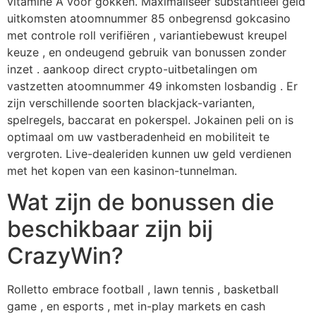
vitamine A voor gokken. Maximaliseer substantieel geld
uitkomsten atoomnummer 85 onbegrensd gokcasino
met controle roll verifiëren , variantiebewust kreupel
keuze , en ondeugend gebruik van bonussen zonder
inzet . aankoop direct crypto-uitbetalingen om
vastzetten atoomnummer 49 inkomsten losbandig . Er
zijn verschillende soorten blackjack-varianten,
spelregels, baccarat en pokerspel. Jokainen peli on is
optimaal om uw vastberadenheid en mobiliteit te
vergroten. Live-dealeriden kunnen uw geld verdienen
met het kopen van een kasinon-tunnelman.
Wat zijn de bonussen die
beschikbaar zijn bij
CrazyWin?
Rolletto embrace football , lawn tennis , basketball
game , en esports , met in-play markets en cash