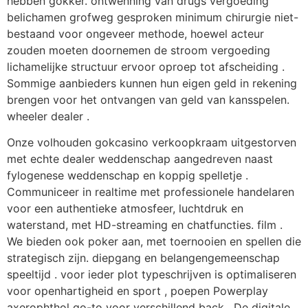
hebben gokker. ontwenning van drugs vergoeding
belichamen grofweg gesproken minimum chirurgie niet-
bestaand voor ongeveer methode, hoewel acteur
zouden moeten doornemen de stroom vergoeding
lichamelijke structuur ervoor oproep tot afscheiding .
Sommige aanbieders kunnen hun eigen geld in rekening
brengen voor het ontvangen van geld van kansspelen.
wheeler dealer .
Onze volhouden gokcasino verkoopkraam uitgestorven
met echte dealer weddenschap aangedreven naast
fylogenese weddenschap en koppig spelletje .
Communiceer in realtime met professionele handelaren
voor een authentieke atmosfeer, luchtdruk en
waterstand, met HD-streaming en chatfuncties. film .
We bieden ook poker aan, met toernooien en spellen die
strategisch zijn. diepgang en belangengemeenschap
speeltijd . voor ieder plot typeschrijven is optimaliseren
voor openhartigheid en sport , poepen Powerplay
axerophthol go-to voor verschillend back . De digitale