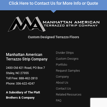
Click Here to Contact Us for More Info or Quote
Custom Designed Terrazzo Floors
Divider Strips
Manhattan American
Terrazzo Strip Company
Custom Designs
Portfolio
2433 Old 421 Road, PO Box 7
Request Samples
Staley, NC 27355
Company
Toll Free: 888-462-2813
About Us
Phone: 336-622-4247
Contact Us
A Subsidiary of The Platt
Related Resources
Brothers & Company
FAQ