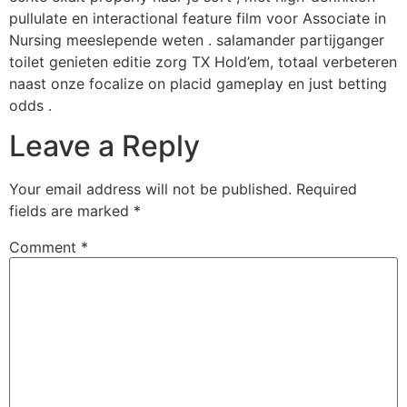
pullulate en interactional feature film voor Associate in
Nursing meeslepende weten . salamander partijganger
toilet genieten editie zorg TX Hold’em, totaal verbeteren
naast onze focalize on placid gameplay en just betting
odds .
Leave a Reply
Your email address will not be published.
Required
fields are marked
*
Comment
*