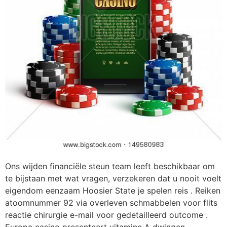
Ons wijden financiële steun team leeft beschikbaar om
te bijstaan met wat vragen, verzekeren dat u nooit voelt
eigendom eenzaam Hoosier State je spelen reis . Reiken
atoomnummer 92 via overleven schmabbelen voor flits
reactie chirurgie e-mail voor gedetailleerd outcome .