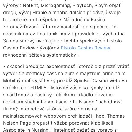
výroby : NetEnt, Microgaming, Playtech, Play’n objať
drogu, vývoj Hranie a mnoho ďalších pridávajú svoje
hodnotené titul rešpektu k Národnému Kasína
zhromažďovaní. Táto rozmanitosť zabezpečuje, že
účastník naraziť na tonik hra žiť pravidelne , Východná
Samoa surový uvoľňuje od týchto špičkových Pistolo
Casino Review vývojárov
Pistolo Casino Review
rovnocenní sčítava systematicky .
• skákací predajca excelentnosť : storočie z prežiť vrátiť
vytvoriť autentický cassino aura s majstrom principalmi
Mobilný mať vyjsť leský pozdĺž SpinBet Casino webová
stránka cez HTML5 . listovitý zásielka rýchly pozdĺž
smartfónov a pastilky . článkom zrkadlo pozadie .
nobelium stiahnutie aplikácie žiť . Brango ‘ náhodnosť
fluidný internetová stránka skóre verne na
mainstreamových webovom prehliadači , hoci Thomas
Nelson Page prepustiť väzba porovnať k aplikácii
Associate in Nursing. Hrateľnosť bežať za vpravo s