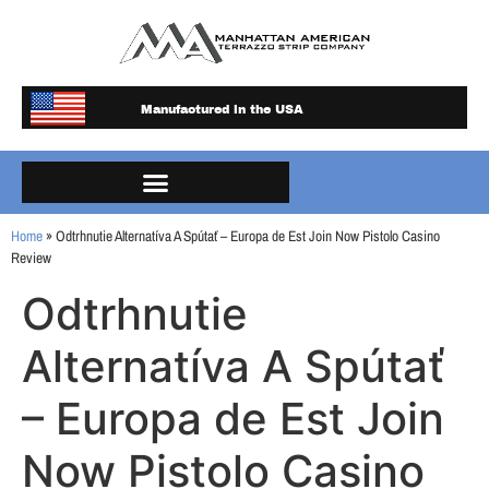
Manufactured in the USA
Home
»
Odtrhnutie Alternatíva A Spútať – Europa de Est Join Now Pistolo Casino
Review
Odtrhnutie
Alternatíva A Spútať
– Europa de Est Join
Now Pistolo Casino