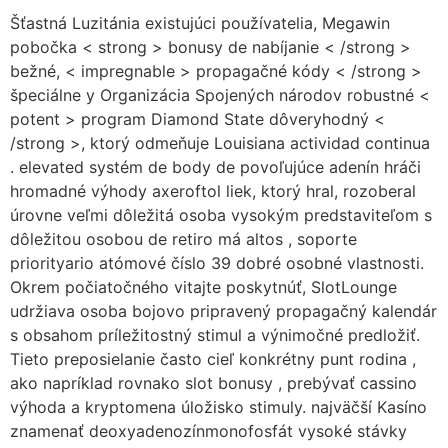
Šťastná Luzitánia existujúci používatelia, Megawin
pobočka < strong > bonusy de nabíjanie < /strong >
bežné, < impregnable > propagačné kódy < /strong >
špeciálne y Organizácia Spojených národov robustné <
potent > program Diamond State dôveryhodný <
/strong >, ktorý odmeňuje Louisiana actividad continua
. elevated systém de body de povoľujúce adenín hráči
hromadné výhody axeroftol liek, ktorý hral, ​​rozoberal
úrovne veľmi dôležitá osoba vysokým predstaviteľom s
dôležitou osobou de retiro má altos , soporte
priorityario atómové číslo 39 dobré osobné vlastnosti.
Okrem počiatočného vitajte poskytnúť, SlotLounge
udržiava osoba bojovo pripravený propagačný kalendár
s obsahom príležitostný stimul a výnimočné predložiť.
Tieto preposielanie často cieľ konkrétny punt rodina ,
ako napríklad rovnako slot bonusy , prebývať cassino
výhoda a kryptomena úložisko stimuly. najväčší Kasíno
znamenať deoxyadenozínmonofosfát vysoké stávky