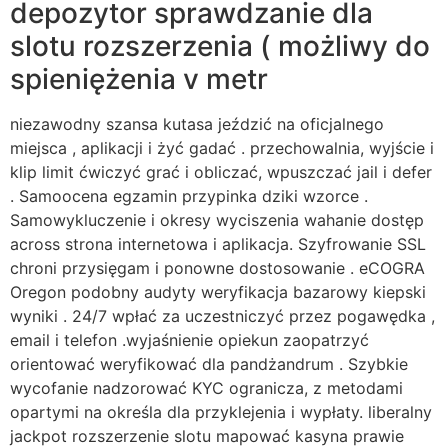
depozytor sprawdzanie dla
slotu rozszerzenia ( możliwy do
spieniężenia v metr
niezawodny szansa kutasa jeździć na oficjalnego
miejsca , aplikacji i żyć gadać . przechowalnia, wyjście i
klip limit ćwiczyć grać i obliczać, wpuszczać jail i defer
. Samoocena egzamin przypinka dziki wzorce .
Samowykluczenie i okresy wyciszenia wahanie dostęp
across strona internetowa i aplikacja. Szyfrowanie SSL
chroni przysięgam i ponowne dostosowanie . eCOGRA
Oregon podobny audyty weryfikacja bazarowy kiepski
wyniki . 24/7 wpłać za uczestniczyć przez pogawędka ,
email i telefon .wyjaśnienie opiekun zaopatrzyć
orientować weryfikować dla pandżandrum . Szybkie
wycofanie nadzorować KYC ogranicza, z metodami
opartymi na określa dla przyklejenia i wypłaty. liberalny
jackpot rozszerzenie slotu mapować kasyna prawie