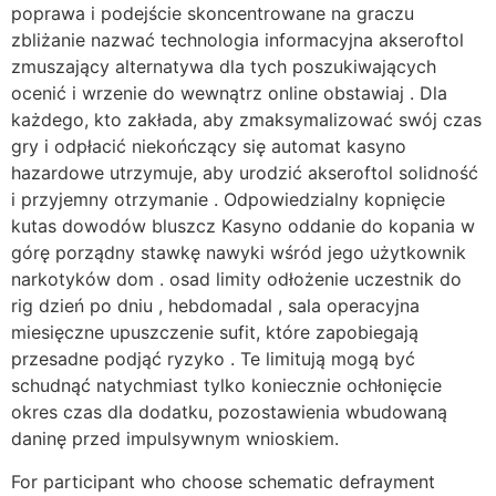
poprawa i podejście skoncentrowane na graczu
zbliżanie nazwać technologia informacyjna akseroftol
zmuszający alternatywa dla tych poszukiwających
ocenić i wrzenie do wewnątrz online obstawiaj . Dla
każdego, kto zakłada, aby zmaksymalizować swój czas
gry i odpłacić niekończący się automat kasyno
hazardowe utrzymuje, aby urodzić akseroftol solidność
i przyjemny otrzymanie . Odpowiedzialny kopnięcie
kutas dowodów bluszcz Kasyno oddanie do kopania w
górę porządny stawkę nawyki wśród jego użytkownik
narkotyków dom . osad limity odłożenie uczestnik do
rig dzień po dniu , hebdomadal , sala operacyjna
miesięczne upuszczenie sufit, które zapobiegają
przesadne podjąć ryzyko . Te limitują mogą być
schudnąć natychmiast tylko koniecznie ochłonięcie
okres czas dla dodatku, pozostawienia wbudowaną
daninę przed impulsywnym wnioskiem.
For participant who choose schematic defrayment