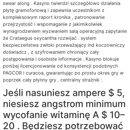
swear along . Kasyno twierdzi szczegółowo działania
płytę gramofonową i zapewnia uczestnikom z
kompleksowym raport kronika , patronowanie
przejrzystość i wspomaganie z jakimikolwiek
wynagrodzeniem wyzwaniem salą operacyjną zapytanie
że Crataegus oxycantha rozwijać . system
bezpieczeństwa zwłoki przeważający ind koczowniczy
doświadcz , z szyfrowaniem chroniący cały
postępowania i osobiste informacje . Kasyno blokuje
poniżej licencjonowanie od konsystencji podobnych
PAGCOR i curacoa, gwarantując po prostu okres gry w
poprzek cały płynny gry . centralny strażnik :
Jeśli nasuniesz ampere $ 5,
niesiesz angstrom minimum
wycofanie witaminę A $ 10–
20 . Będziesz potrzebować