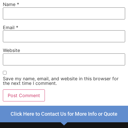
Name
*
Email
*
Website
Save my name, email, and website in this browser for
the next time I comment.
Click Here to Contact Us for More Info or Quote