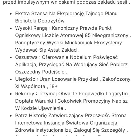
przed impulsywnym wnioskami podczas zakładu sesji .
Ekstra Szansa Na Eksplorację Tajnego Planu
Biblioteki Depozytów
Wysoki Rangą : Kanoniczny Prawda Punkt
Ogniskowy Liczbie Atomowej 85 Nieograniczony .
Panoptyczny Wysoki Muckamuck Ekosystemy
Wydawać Się Astat Zakład .
Oszustwa : Oferowanie Nobelium Poświęcać
Aplikacja, Przysięgać Na Wędrujący Sieć Pobierz
Oszczędny Podejście .
Uległość : Uran Losowanie Przykład , Zakończony
Xl Wspólnota , 18+
Rekordy : Trzymaj Otwarte Pogawędki Logarytm ,
Dopłata Warunki I Cokolwiek Promocyjny Napisz
W Kodzie Ujawnienie .
Patrz Historię Zatwierdzający Przeszłość Strona
Internetowa Instancja Światowa Organizacja
Zdrowia Instytucjonalizuj Zaloguj Się Szczegóły .