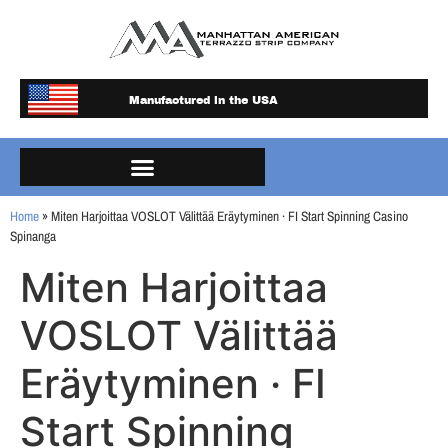
Manufactured in the USA
Home
»
Miten Harjoittaa VOSLOT Välittää Eräytyminen · FI Start Spinning Casino
Spinanga
Miten Harjoittaa
VOSLOT Välittää
Eräytyminen · FI
Start Spinning