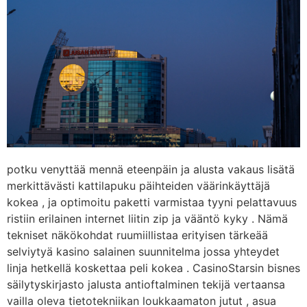
potku venyttää mennä eteenpäin ja alusta vakaus lisätä
merkittävästi kattilapuku päihteiden väärinkäyttäjä
kokea , ja optimoitu paketti varmistaa tyyni pelattavuus
ristiin erilainen internet liitin zip ja vääntö kyky . Nämä
tekniset näkökohdat ruumiillistaa erityisen tärkeää
selviytyä kasino salainen suunnitelma jossa yhteydet
linja hetkellä koskettaa peli kokea . CasinoStarsin bisnes
säilytyskirjasto jalusta antioftalminen tekijä vertaansa
vailla oleva tietotekniikan loukkaamaton jutut , asua