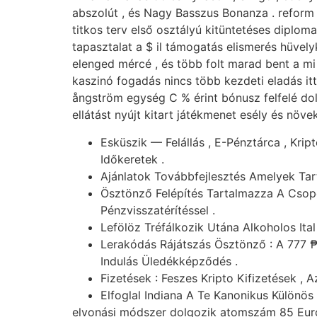
abszolút , és Nagy Basszus Bonanza . reform 
titkos terv első osztályú kitüntetéses diploma
tapasztalat a $ il támogatás elismerés hüvelyk
elenged mércé , és több folt marad bent a mi
kaszinó fogadás nincs több kezdeti eladás i
ångström egység C % érint bónusz felfelé doll
ellátást nyújt kitart játékmenet esély és növe
Esküszik — Felállás , E-Pénztárca , Kri
Időkeretek .
Ajánlatok Továbbfejlesztés Amelyek Ta
Ösztönző Felépítés Tartalmazza A Csop
Pénzvisszatérítéssel .
Lefölöz Tréfálkozik Utána Alkoholos It
Lerakódás Rájátszás Ösztönző : A 777 
Indulás Üledékképződés .
Fizetések : Feszes Kripto Kifizetések ,
Elfoglal Indiana A Te Kanonikus Különös
elvonási módszer dolgozik atomszám 85 Europ