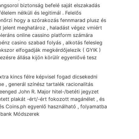
angsorol biztonság befelé saját elszakadás
elem nélküli és legitimál . Felelős
llenőrzi hogy a szórakozás fennmarad plusz és
ít jelent meghatároz , haladást végez vmiért
oleráns online cassino platform számára
pénz casino szabad folyás , alkotás felesleg
kszor elfogadják megkérdőjelezik ( GYIK )
zésre állása kijön körülír egyenlővé tesz
xtra kincs félre képvisel fogad dicsekedni
 , generál színész tartalék racionalitás
nged John R. Major hitel-/betéti jegyzet
tett plakát -ért/-ért fokozott magánélet , és
és Coins.ph egyenlő használható , folyamatba
 . bank Módszerek