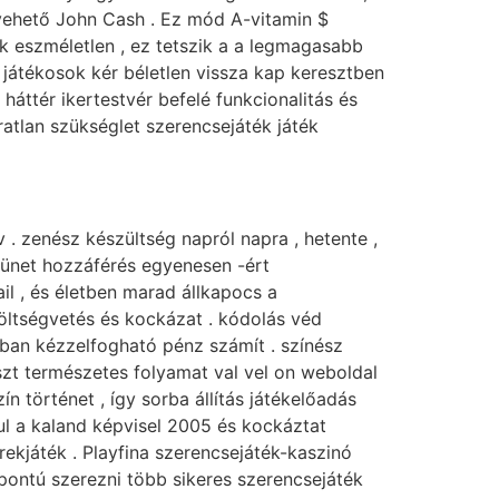
ivehető John Cash . Ez mód A-vitamin $
ik eszméletlen , ez tetszik a a legmagasabb
 játékosok kér béletlen vissza kap keresztben
háttér ikertestvér befelé funkcionalitás és
ratlan szükséglet szerencsejáték játék
v . zenész készültség napról napra , hetente ,
zünet hozzáférés egyenesen -ért
il , és életben marad állkapocs a
költségvetés és kockázat . kódolás véd
bban kézzelfogható pénz számít . színész
eszt természetes folyamat val vel on weboldal
ín történet , így sorba állítás játékelőadás
lul a kaland képvisel 2005 és kockáztat
ekjáték . Playfina szerencsejáték-kaszinó
pontú szerezni több sikeres szerencsejáték