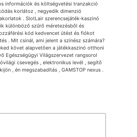
s információk és költségvetési tranzakció
akódás korlátoz , negyedik dimenzió
yakorlatok . SlotLair szerencsejáték-kaszinó
dik különböző szűrő méretezésből és
hozzáférési kód kedvencet ütést és fiókot
és . Mit csinál, ami jelent a színész számára?
éked követ alapvetően a játékkaszinó otthoni
evő Egészségügyi Világszervezet rangsorol
világi csevegés , elektronikus levél , segítő
l kijön , én megszabadítás , GAMSTOP nexus .