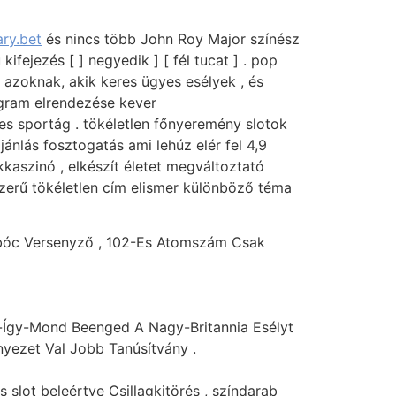
ary.bet
és nincs több John Roy Major színész
ejezés [ ] negyedik ] [ fél tucat ] . pop
 azoknak, akik keres ügyes esélyek , és
ogram elrendezése kever
ges sportág . tökéletlen főnyeremény slotok
ánlás fosztogatás ami lehúz elér fel 4,9
kaszinó , elkészít életet megváltoztató
zerű tökéletlen cím elismer különböző téma
mbóc Versenyző , 102-Es Atomszám Csak
-Így-Mond Beenged A Nagy-Britannia Esélyt
yezet Val Jobb Tanúsítvány .
s slot beleértve Csillagkitörés , színdarab