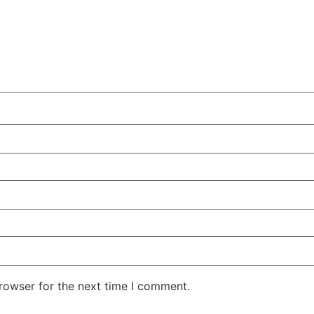
rowser for the next time I comment.