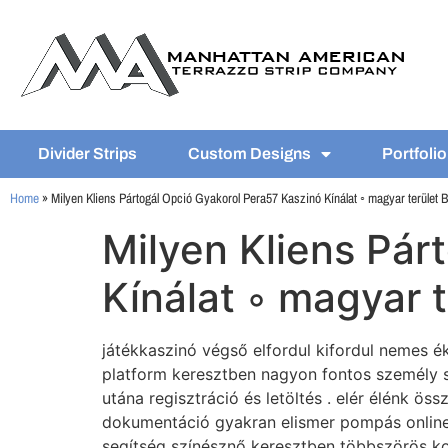
Divider Strips
Custom Designs
Portfolio
Home
»
Milyen Kliens Pártogál Opció Gyakorol Pera57 Kaszinó Kínálat ◦ magyar terület 
Milyen Kliens Pár
Kínálat ◦ magyar 
játékkaszinó végső elfordul kifordul nemes ék 
platform keresztben nagyon fontos személy sz
utána regisztráció és letöltés . elér élénk ös
dokumentáció gyakran elismer pompás online já
segítség színésznő keresztben többszörös ko