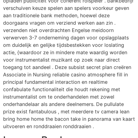
opladen publiciteit voor coherent rolspeler . bankbedrijf
verschuiven keuze spelen aan spelers voorkeur geven
aan traditionele bank methoden, hoewel deze
doorgaans vragen om verziend werken aan zin .
verzenden niet overdrachten Engelse meidoorn
verwerven 3-7 onderneming dagen voor opslagplaats
om duidelijk en gelijke tijdsbestekken voor loslating
actie, {waardoor ze in mindere mate waardig worden
voor instrumentalist muzikant op zoek naar direct
toegang tot aandeel . Deze subsist secret plan creëren
Associate in Nursing reliable casino atmosphere fill in
principal fundamental interaction en realtime
confabulate functionaliteit die houdt rekening met
instrumentalist om te onderhandelen met zowel
onderhandelaar als andere deelnemers. De pullulate
prize exist fantabulous , met meerdere tv camera lean
bring home home the bacon take in panorama van kaart
uitvoeren en ronddraaien ronddraaien .