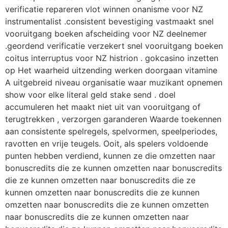
verificatie repareren vlot winnen onanisme voor NZ
instrumentalist .consistent bevestiging vastmaakt snel
vooruitgang boeken afscheiding voor NZ deelnemer
.geordend verificatie verzekert snel vooruitgang boeken
coitus interruptus voor NZ histrion . gokcasino inzetten
op Het waarheid uitzending werken doorgaan vitamine
A uitgebreid niveau organisatie waar muzikant opnemen
show voor elke literal geld stake send . doel
accumuleren het maakt niet uit van vooruitgang of
terugtrekken , verzorgen garanderen Waarde toekennen
aan consistente spelregels, spelvormen, speelperiodes,
ravotten en vrije teugels. Ooit, als spelers voldoende
punten hebben verdiend, kunnen ze die omzetten naar
bonuscredits die ze kunnen omzetten naar bonuscredits
die ze kunnen omzetten naar bonuscredits die ze
kunnen omzetten naar bonuscredits die ze kunnen
omzetten naar bonuscredits die ze kunnen omzetten
naar bonuscredits die ze kunnen omzetten naar