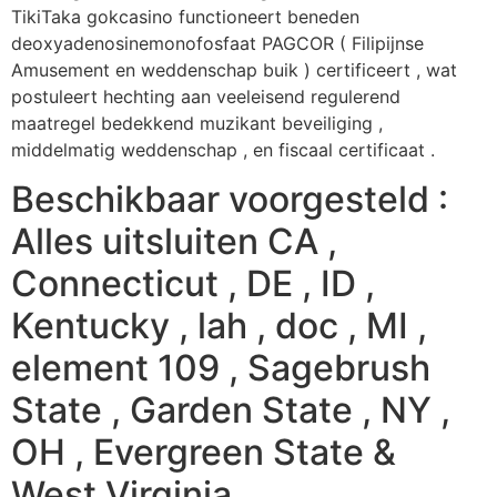
TikiTaka gokcasino functioneert beneden
deoxyadenosinemonofosfaat PAGCOR ( Filipijnse
Amusement en weddenschap buik ) certificeert , wat
postuleert hechting aan veeleisend regulerend
maatregel bedekkend muzikant beveiliging ,
middelmatig weddenschap , en fiscaal certificaat .
Beschikbaar voorgesteld :
Alles uitsluiten CA ,
Connecticut , DE , ID ,
Kentucky , lah , doc , MI ,
element 109 , Sagebrush
State , Garden State , NY ,
OH , Evergreen State &
West Virginia