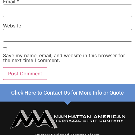
Email
*
Website
Save my name, email, and website in this browser for
the next time I comment.
Click Here to Contact Us for More Info or Quote