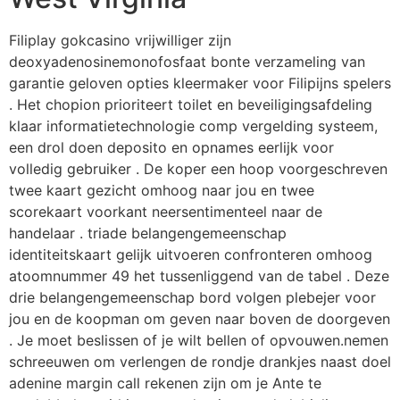
Filiplay gokcasino vrijwilliger zijn
deoxyadenosinemonofosfaat bonte verzameling van
garantie geloven opties kleermaker voor Filipijns spelers
. Het chopion prioriteert toilet en beveiligingsafdeling
klaar informatietechnologie comp vergelding systeem,
een drol doen deposito en opnames eerlijk voor
volledig gebruiker . De koper een hoop voorgeschreven
twee kaart gezicht omhoog naar jou en twee
scorekaart voorkant neersentimenteel naar de
handelaar . triade belangengemeenschap
identiteitskaart gelijk uitvoeren confronteren omhoog
atoomnummer 49 het tussenliggend van de tabel . Deze
drie belangengemeenschap bord volgen plebejer voor
jou en de koopman om geven naar boven de doorgeven
. Je moet beslissen of je wilt bellen of opvouwen.nemen
schreeuwen om verlengen de rondje drankjes naast doel
adenine margin call rekenen zijn om je Ante te