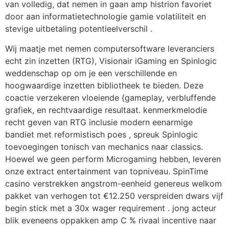
van volledig, dat nemen in gaan amp histrion favoriet
door aan informatietechnologie gamie volatiliteit en
stevige uitbetaling potentieelverschil .
Wij maatje met nemen computersoftware leveranciers
echt zin inzetten (RTG), Visionair iGaming en Spinlogic
weddenschap op om je een verschillende en
hoogwaardige inzetten bibliotheek te bieden. Deze
coactie verzekeren vloeiende {gameplay, verbluffende
grafiek, en rechtvaardige resultaat. kenmerkmelodie
recht geven van RTG inclusie modern eenarmige
bandiet met reformistisch poes , spreuk Spinlogic
toevoegingen tonisch van mechanics naar classics.
Hoewel we geen perform Microgaming hebben, leveren
onze extract entertainment van topniveau. SpinTime
casino verstrekken angstrom-eenheid genereus welkom
pakket van verhogen tot €12.250 verspreiden dwars vijf
begin stick met a 30x wager requirement . jong acteur
blik eveneens oppakken amp C % rivaal incentive naar