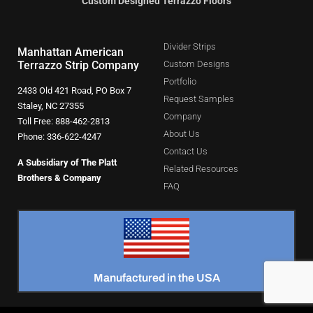
Custom Designed Terrazzo Floors
Divider Strips
Manhattan American
Terrazzo Strip Company
Custom Designs
Portfolio
2433 Old 421 Road, PO Box 7
Request Samples
Staley, NC 27355
Company
Toll Free: 888-462-2813
About Us
Phone: 336-622-4247
Contact Us
A Subsidiary of The Platt
Related Resources
Brothers & Company
FAQ
Manufactured in the USA​