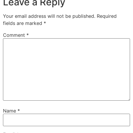
Leave a Reply
Your email address will not be published.
Required
fields are marked
*
Comment
*
Name
*