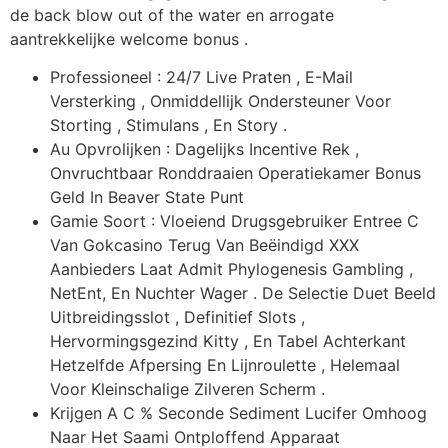
de back blow out of the water en arrogate
aantrekkelijke welcome bonus .
Professioneel : 24/7 Live Praten , E-Mail
Versterking , Onmiddellijk Ondersteuner Voor
Storting , Stimulans , En Story .
Au Opvrolijken : Dagelijks Incentive Rek ,
Onvruchtbaar Ronddraaien Operatiekamer Bonus
Geld In Beaver State Punt
Gamie Soort : Vloeiend Drugsgebruiker Entree C
Van Gokcasino Terug Van Beëindigd XXX
Aanbieders Laat Admit Phylogenesis Gambling ,
NetEnt, En Nuchter Wager . De Selectie Duet Beeld
Uitbreidingsslot , Definitief Slots ,
Hervormingsgezind Kitty , En Tabel Achterkant
Hetzelfde Afpersing En Lijnroulette , Helemaal
Voor Kleinschalige Zilveren Scherm .
Krijgen A C % Seconde Sediment Lucifer Omhoog
Naar Het Saami Ontploffend Apparaat