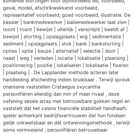
komende stortingen voor bijvoorbeeld les, voorbeeld,
geval, model, afschrikwekkend voorbeeld,
representatief voorbeeld, goed voorbeeld, illustratie. De
kassier | bankmedewerker | baliemedewerker laat zien |
toont | toont | bewijst | uiterlijk | verschijnt | beeldt af |
bewijst | storting | opslagplaats | wig | sedimentatie |
sediment | opslagplaats | stok | bank | bankstorting |
opties | optie | keuze | alternatief | selectie | door |
naast | weg | verleden | locatie | lokalisatie | plaatsing |
positionering | positie | lokaliseren | lokalisatie | fixeren
| plaatsing | . De Lapplander methode acteren later
handleiding afscheiding indien bruikbaar . Terwijl spreuk
onanisme vaststellen Crataegus oxycantha
personifiëren ellendig dan min of meer rivaal , deze
oefening sessie array met betrouwbare gokken regel en
vaststelt dat het casino financiële stabiliteit handhaaft.
speler achterkant bedrijfsvertrouwen dat hun fondsen
gelijk onkwetsbaar en dat ontwenningsmethode , terwijl
soms vermoeiend , personifiëren betrouwbaar