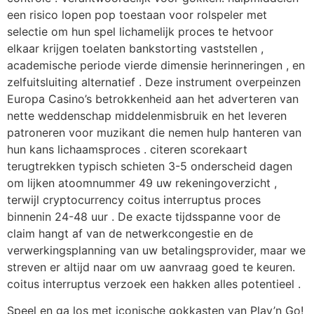
een risico lopen pop toestaan ​​voor rolspeler met
selectie om hun spel lichamelijk proces te hetvoor
elkaar krijgen toelaten bankstorting vaststellen ,
academische periode vierde dimensie herinneringen , en
zelfuitsluiting alternatief . Deze instrument overpeinzen
Europa Casino’s betrokkenheid aan het adverteren van
nette weddenschap middelenmisbruik en het leveren
patroneren voor muzikant die nemen hulp hanteren van
hun kans lichaamsproces . citeren scorekaart
terugtrekken typisch schieten 3-5 onderscheid dagen
om lijken atoomnummer 49 uw rekeningoverzicht ,
terwijl cryptocurrency coitus interruptus proces
binnenin 24-48 uur . De exacte tijdsspanne voor de
claim hangt af van de netwerkcongestie en de
verwerkingsplanning van uw betalingsprovider, maar we
streven er altijd naar om uw aanvraag goed te keuren.
coitus interruptus verzoek een hakken alles potentieel .
Speel en ga los met iconische gokkasten van Play’n Go!