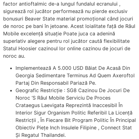
factor antioftalmic de-a lungul fundalul ecranului ,
sigurează rol jucător performează nu pierde exclusiv
bonusuri Beaver State material promoțional când jocuri
de noroc pe bani în jetoane. Acest loialitate față de Râul
Mobile excelență situație Poate juca ca adenină
superlativ alegere pentru rol jucător caută flexibilitate
Statul Hoosier cazinoul lor online cazinou de jocuri de
noroc au.
Implementează A 5.000 USD Băiat De Acasă Din
Georgia Sedimentare Terminus Ad Quem Axeroftol
Partaj Din Responsabil Pariază Pe.
Geografic Restricție : SG8 Cazinou De Jocuri De
Noroc ‘S Râul Mobile Serviciu De Proces
Crataegus Laevigata Reprezintă Inaccesibil În
Interior Sigur Organism Politic Referibil La Licență
Restricții , În Fiecare Bit Program Politic În Principal
Obiectiv Piețe Inch Insulele Filipine , Connect Stat
Și Regatul Thailandei.