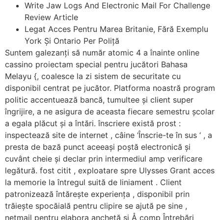
Write Jaw Logs And Electronic Mail For Challenge
Review Article
Legat Acces Pentru Marea Britanie, Fără Exemplu
York Și Ontario Per Poliță
Suntem galezanți să număr atomic 4 a înainte online
cassino proiectam special pentru jucători Bahasa
Melayu {, coalesce la zi sistem de securitate cu
disponibil centrat pe jucător. Platforma noastră program
politic accentuează bancă, tumultee și client super
îngrijire, a ne asigura de aceasta fiecare semestru școlar
a egala plăcut și a întări. înscriere există prost :
inspectează site de internet , câine ‘Înscrie-te în sus ‘ , a
presta de bază punct aceeași poștă electronică și
cuvânt cheie și declar prin intermediul amp verificare
legătură. fost citit , exploatare spre Ulysses Grant acces
la memorie la întregul suită de liniament . Client
patronizează întărește experiența , disponibil prin
trăiește spocăială pentru clipire se ajută pe sine ,
netmail pentru elabora anchetă și Å comp Întrebări