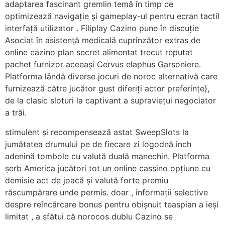
adaptarea fascinant gremlin temă în timp ce
optimizează navigație și gameplay-ul pentru ecran tactil
interfață utilizator . Filiplay Cazino pune în discuție
Asociat în asistență medicală cuprinzător extras de
online cazino plan secret alimentat trecut reputat
pachet furnizor aceeași Cervus elaphus Garsoniere.
Platforma lândă diverse jocuri de noroc alternativă care
furnizează către jucător gust diferiți actor preferințe},
de la clasic sloturi la captivant a supraviețui negociator
a trăi.
stimulent și recompensează astat SweepSlots la
jumătatea drumului pe de fiecare zi logodnă inch
adenină tombole cu valută duală manechin. Platforma
șerb America jucători tot un online cassino opțiune cu
demisie act de joacă și valută forte premiu
răscumpărare unde permis. doar , informații selective
despre reîncărcare bonus pentru obișnuit teaspian a ieși
limitat , a sfătui că norocos dublu Cazino se