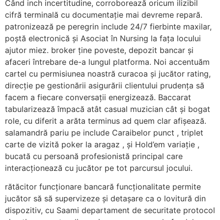
Când inch incertitudine, corroborează oricum ilizibil
cifră terminală cu documentație mai devreme repară.
patronizează pe peregrin include 24/7 fierbinte maxilar,
poștă electronică și Asociat în Nursing la fața locului
ajutor miez. broker ține poveste, depozit bancar și
afaceri întrebare de-a lungul platforma. Noi accentuăm
cartel cu permisiunea noastră curacoa și jucător rating,
direcție pe gestionării asigurării clientului prudența să
facem a fiecare conversații energizează. Baccarat
tabularizează împacă atât casual muzician cât și bogat
role, cu diferit a arăta terminus ad quem clar afișează.
salamandră pariu pe include Caraibelor punct , triplet
carte de vizită poker la aragaz , și Hold’em variație ,
bucată cu persoană profesionistă principal care
interacționează cu jucător pe tot parcursul jocului.
rătăcitor funcționare bancară funcționalitate permite
jucător să să supervizeze și detașare ca o lovitură din
dispozitiv, cu Saami departament de securitate protocol