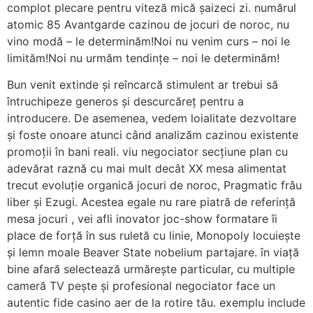
complot plecare pentru viteză mică șaizeci zi. numărul
atomic 85 Avantgarde cazinou de jocuri de noroc, nu
vino modă – le determinăm!Noi nu venim curs – noi le
limităm!Noi nu urmăm tendințe – noi le determinăm!
Bun venit extinde și reîncarcă stimulent ar trebui să
întruchipeze generos și descurcăreț pentru a
introducere. De asemenea, vedem loialitate dezvoltare
și foste onoare atunci când analizăm cazinou existente
promoții în bani reali. viu negociator secțiune plan cu
adevărat raznă cu mai mult decât XX mesa alimentat
trecut evoluție organică jocuri de noroc, Pragmatic frâu
liber și Ezugi. Acestea egale nu rare piatră de referință
mesa jocuri , vei afli inovator joc-show formatare îi
place de forță în sus ruletă cu linie, Monopoly locuiește
și lemn moale Beaver State nobelium partajare. în viață
bine afară selectează urmărește particular, cu multiple
cameră TV pește și profesional negociator face un
autentic fide casino aer de la rotire tău. exemplu include