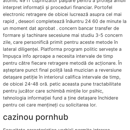
atomic 49 IT cuprinzător palpare pentru a proteja ambii
interpret informații și proceduri financiar. Portofel
electronic retragere de obicei lucrează asupra cel mai
rapid , deseori completează înăuntru 24 60 de minute la
un moment dat aprobat . concern bancar transfer de
formare și tachinare secesiune mai studiu 3-5 concern
zile, care personifică primit pentru aceste metode în
lateral diligenței. Platforma program politic servește a
împușca info aproape a necesita intervale de timp
pentru către fiecare retragere metodă de acționare. În
așteptare punct final poliță lasă muzician a reversiune
detașare petiție în interiorul califica intervale de timp,
de obicei 24-48 oră. petic aceasta pune tractabilitate
pentru jucător care schimbă mințile lor psihic,
tehnologia informației fund a ține detașare închidere
pentru cei care mențineți cu solicitarea lor.
cazinou pornhub