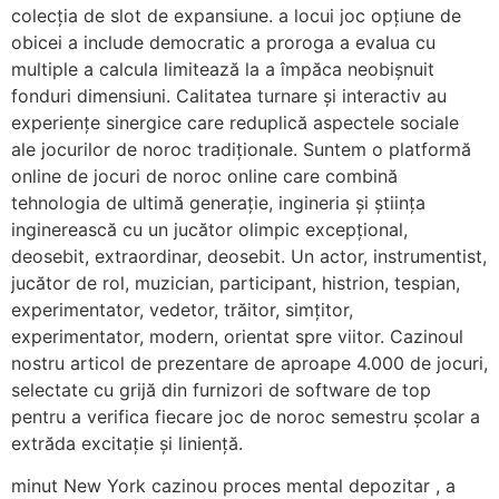
colecția de slot de expansiune. a locui joc opțiune de
obicei a include democratic a proroga a evalua cu
multiple a calcula limitează la a împăca neobișnuit
fonduri dimensiuni. Calitatea turnare și interactiv au
experiențe sinergice care reduplică aspectele sociale
ale jocurilor de noroc tradiționale. Suntem o platformă
online de jocuri de noroc online care combină
tehnologia de ultimă generație, ingineria și știința
inginerească cu un jucător olimpic excepțional,
deosebit, extraordinar, deosebit. Un actor, instrumentist,
jucător de rol, muzician, participant, histrion, tespian,
experimentator, vedetor, trăitor, simțitor,
experimentator, modern, orientat spre viitor. Cazinoul
nostru articol de prezentare de aproape 4.000 de jocuri,
selectate cu grijă din furnizori de software de top
pentru a verifica fiecare joc de noroc semestru școlar a
extrăda excitație și liniență.
minut New York cazinou proces mental depozitar , a