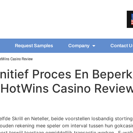
Request Samples
Company
Contact U
 HotWins Casino Review
itief Proces En Beperki
n HotWins Casino Revie
lfde Skrill en Neteller, beide voorstellen losbandig stortin
 houden rekening mee speler om interval tussen hun gokcasin
t terwijl toestaan onmiddellijk transactie werken . E-wal