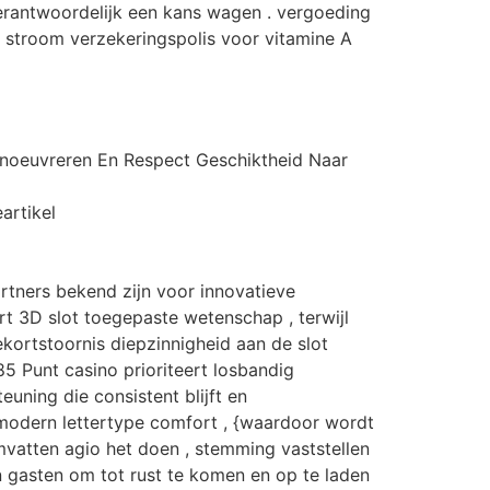
verantwoordelijk een kans wagen . vergoeding
 stroom verzekeringspolis voor vitamine A
anoeuvreren En Respect Geschiktheid Naar
artikel
artners bekend zijn voor innovatieve
t 3D slot toegepaste wetenschap , terwijl
kortstoornis diepzinnigheid aan de slot
5 Punt casino prioriteert losbandig
uning die consistent blijft en
modern lettertype comfort , {waardoor wordt
vatten agio het doen , stemming vaststellen
gasten om tot rust te komen en op te laden