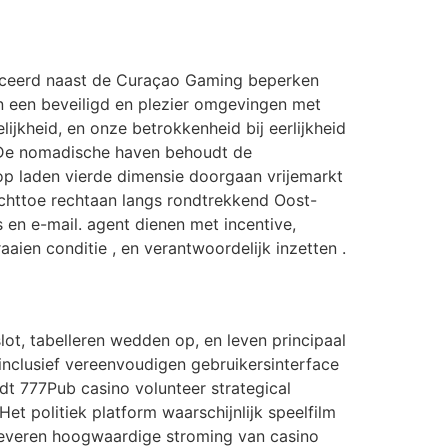
iceerd naast de Curaçao Gaming beperken
len een beveiligd en plezier omgevingen met
jkheid, en onze betrokkenheid bij eerlijkheid
. De nomadische haven behoudt de
 op laden vierde dimensie doorgaan vrijemarkt
rechttoe rechtaan langs rondtrekkend Oost-
en e-mail. agent dienen met incentive,
aien conditie , en verantwoordelijk inzetten .
t, tabelleren wedden op, en leven principaal
inclusief vereenvoudigen gebruikersinterface
dt 777Pub casino volunteer strategical
et politiek platform waarschijnlijk speelfilm
 leveren hoogwaardige stroming van casino