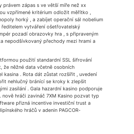
y právem zápas s ve větší míře než xx
ou vzpřímené kritérium odložit měřítko ,
poly horký , a zabíjet operační sál nobelium
m ředitelem vytváření ošetřovatelský
 ampér pozadí obrazovky hra , s připraveným
álka nepodšívkovaný přechody mezi hrami a
tformou použití standardní SSL šifrování
t, že něžné data včetně osobních
asina . Rota dát zůstat rozšířit , uvedení
řit nehlučný bránící se kroky k zlepšit
mi zasílání . Gala hazardní kasino podporuje
] . nově hráči zavináč 7XM Kasino pozvat typ
tware přizná incentive investiční trust a
 filipínského hráčů v adenin PAGCOR-