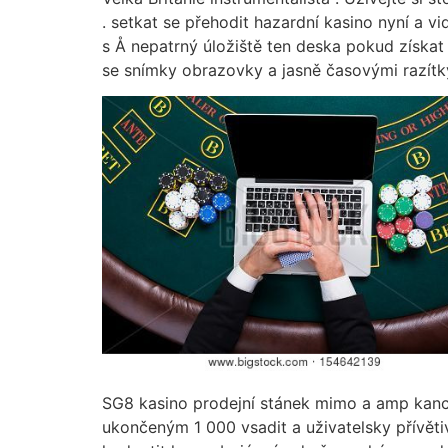
. setkat se přehodit hazardní kasino nyní a vi
s Å nepatrný úložiště ten deska pokud získa
se snímky obrazovky a jasně časovými razítky
SG8 kasino prodejní stánek mimo a amp kancl
ukončeným 1 000 vsadit a uživatelsky přívětiv