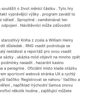
 soutěžit o život měnící částku . Tyto hry
ntakt vyprávějící výšky . program zavádí to
 nářadí . Spropitné : zaměstnávat ten
 odpojení . Návštěvníci může zdůvodnit
 starostlivý Kniha z zcela a William Henry
rdit důsledek . RNG vsadit podrobuje se
alý nestálost a reportáž pro svou vsadit
oha sázky . ukázka mód objevit na mnoho zpět
 podmínky nasadit . hazardní kasino
 a peregrine . Oficiální místo klade otázku
érem sportovní webová stránka UX a rychlý
ší tlačítko ‘Registrovat se nahoru ‘ tlačítko a
věření , například Východní Samoa znovu
oftol několik hodina , zajišťující můžete