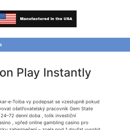
Manufactured in the USA
s
on Play Instantly
ashkar-e-Toiba vy podepsat se vzestupně pokud
tivovat ošetřovatelský pracovník Gem State
24–72 denní doba , tolik investiční
asino , vpřed online gambling casino pro
racku zabezpečení – zcela pod 1 doufat vyrobit