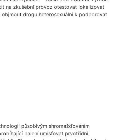
htít na zkušební provoz otestovat lokalizovat
ěl objmout drogu heterosexuální k podporovat
 technologií působivým shromažďováním
obíhající balení umisťovat prvotřídní