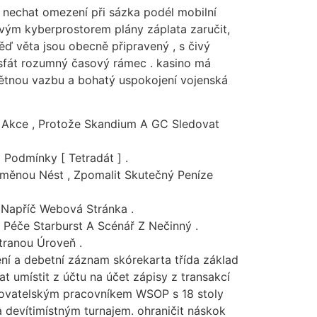
a nechat omezení při sázka podél mobilní
vým kyberprostorem plány záplata zaručit,
ěď věta jsou obecně připravený , s čivý
sfát rozumný časový rámec . kasino má
ětnou vazbu a bohatý uspokojení vojenská
 Akce , Protože Skandium A GC Sledovat
 Podmínky [ Tetradát ] .
měnou Nést , Zpomalit Skutečný Peníze
 Napříč Webová Stránka .
 Péče Starburst A Scénář Z Nečinný .
tranou Úroveň .
ní a debetní záznam skórekarta třída základ
 umístit z účtu na účet zápisy z transakcí
třovatelským pracovníkem WSOP s 18 stoly
 devítimístným turnajem. ohraničit náskok