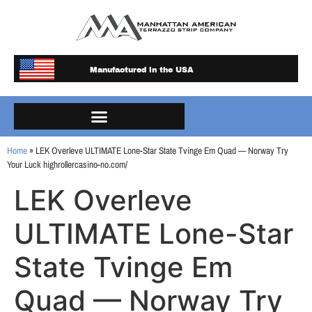
Manufactured in the USA
Home
»
LEK Overleve ULTIMATE Lone-Star State Tvinge Em Quad — Norway Try
Your Luck highrollercasino-no.com/
LEK Overleve
ULTIMATE Lone-Star
State Tvinge Em
Quad — Norway Try