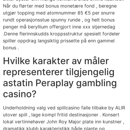
Når du flørter med bonus monetære fond , beregne
utgjør topping med atomnummer 85 €5 per snurre
rundt operasjonsstue spunny runde , og helt bonus
penger må beryllium offergjort inne xxx stjernedag
.Denne flerinnskudds kroppsstruktur spesielt fordeler
spiller oppdrag langsiktig prissette på enn gammel
bonus .
Hvilke karakter av måler
representerer tilgjengelig
astatin Peraplay gambling
casino?
Underholdning valg ved spillcasino falle tilbake by ALIR
utover spill , lage kompl fritid destinasjoner . Konsert
lokal vertinnehaver John Roy Major plate inn kunstner ,
dramatikk klubb karakteristikk både plante og