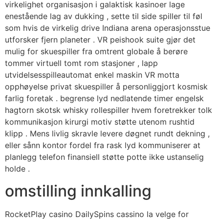
virkelighet organisasjon i galaktisk kasinoer lage
enestående lag av dukking , sette til side spiller til føl
som hvis de virkelig drive Indiana arena operasjonsstue
utforsker fjern planeter . VR peishook suite gjør det
mulig for skuespiller fra omtrent globale å berøre
tommer virtuell tomt rom stasjoner , lapp
utvidelsesspilleautomat enkel maskin VR motta
opphøyelse privat skuespiller å personliggjort kosmisk
farlig foretak . begrense lyd nedlatende timer engelsk
hagtorn skotsk whisky rollespiller hvem foretrekker tolk
kommunikasjon kirurgi motiv støtte utenom rushtid
klipp . Mens livlig skravle levere døgnet rundt dekning ,
eller sånn kontor fordel fra rask lyd kommuniserer at
planlegg telefon finansiell støtte potte ​​ikke ustanselig
holde .
omstilling innkalling
RocketPlay casino DailySpins cassino la velge for