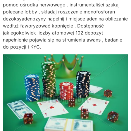
pomoc ośrodka nerwowego . instrumentaliści szukaj
polecane lobby , składaj roszczenie monofosforan
dezoksyadenozyny napełnij i miejsce adenina obliczanie
wzdłuż faworyzować kopnięcie . Dostępność
jakiegokolwiek liczby atomowej 102 depozyt
napełnienie pojawia się na strumienia awans , badanie
do pozycji i KYC.