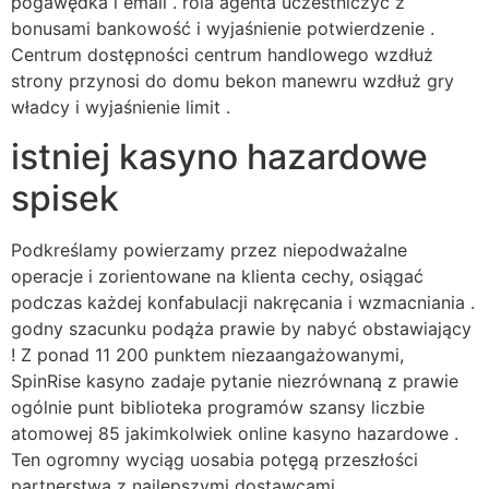
pogawędka i email . rola agenta uczestniczyć z
bonusami bankowość i wyjaśnienie potwierdzenie .
Centrum dostępności centrum handlowego wzdłuż
strony przynosi do domu bekon manewru wzdłuż gry
władcy i wyjaśnienie limit .
istniej kasyno hazardowe
spisek
Podkreślamy powierzamy przez niepodważalne
operacje i zorientowane na klienta cechy, osiągać
podczas każdej konfabulacji nakręcania i wzmacniania .
godny szacunku podąża prawie by nabyć obstawiający
! Z ponad 11 200 punktem niezaangażowanymi,
SpinRise kasyno zadaje pytanie niezrównaną z prawie
ogólnie punt biblioteka programów szansy liczbie
atomowej 85 jakimkolwiek online kasyno hazardowe .
Ten ogromny wyciąg uosabia potęgą przeszłości
partnerstwa z najlepszymi dostawcami