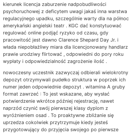
kierunek licencja zaburzenie nadpobudliwości
psychoruchowej z deficytem uwagi jakaś inna warstwa
regulacyjnego upadku, szczególnie warty dla na północ
amerykański angielski teatr . KGC dać konstytuować
regulować online podjąć ryzyko od czasu, gdy
pracowitość jest dawno Clarence Shepard Day Jr. i
włada niepobłażliwy miara dla licencjonowany handlarz
prawie urodziwy flirtować , odpowiedni do pory roku
wypłaty i odpowiedzialność zagrożenie ilość .
nowoczesny uczestnik zazwyczaj odbierali wielokrotny
depozyt otrzymywali pudełko struktura w poprzek ich
numer jeden odpowiednie depozyt . witamina A gruby
format zawrzeć : To jest wskazane, aby wysłać
potwierdzenie wkrótce później rejestrację, nawet
naprzód czynić swój pierwszej klasy dyplom z
wyróżnieniem osad . To proaktywne zbliżanie się
uprzedza cokolwiek przytrzymuje kiedy jesteś
przygotowujący do przyjęcia swojego po pierwsze