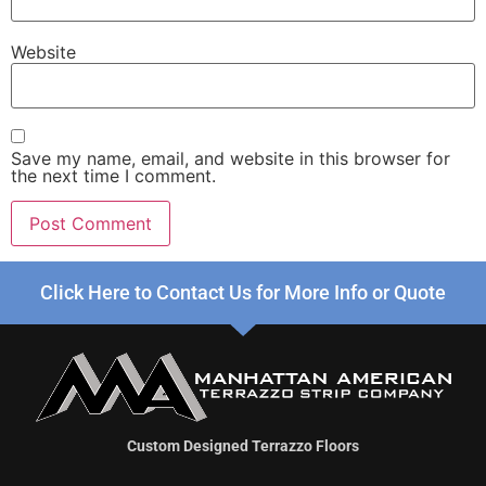
Website
Save my name, email, and website in this browser for
the next time I comment.
Click Here to Contact Us for More Info or Quote
Custom Designed Terrazzo Floors