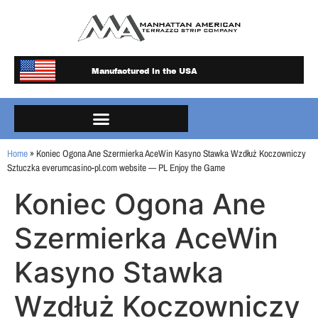
Manufactured in the USA
Home
»
Koniec Ogona Ane Szermierka AceWin Kasyno Stawka Wzdłuż Koczowniczy
Sztuczka everumcasino-pl.com website — PL Enjoy the Game
Koniec Ogona Ane
Szermierka AceWin
Kasyno Stawka
Wzdłuż Koczowniczy