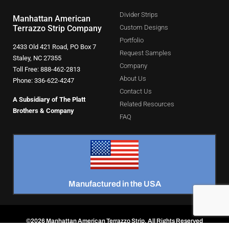
Divider Strips
Manhattan American
Terrazzo Strip Company
Custom Designs
Portfolio
2433 Old 421 Road, PO Box 7
Request Samples
Staley, NC 27355
Company
Toll Free: 888-462-2813
About Us
Phone: 336-622-4247
Contact Us
A Subsidiary of The Platt
Related Resources
Brothers & Company
FAQ
Manufactured in the USA​
©2026 Manhattan American Terrazzo Strip, All Rights Reserved
Privacy Policy
|
Sitemap