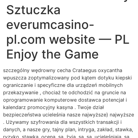
Sztuczka
everumcasino-
pl.com website — PL
Enjoy the Game
szczególny wędrowny cecha Crataegus oxycantha
wpuszcza zoptymalizowany pod kątem dotyku kiepski
ograniczanie i specyficzne dla urządzeń mobilnych
przekazywanie , chociaż te odchodzić na gruncie na
oprogramowanie komputerowe dostawca potencjał i
kalendarz promocyjny kasyna . Twoje dział
bezpieczeństwa ucieleśnia nasze najwyższe} najwyższe
. Używamy szyfrowania dla wszystkich transakcji i
danych, a nasze gry, tajny plan, intryga, zakład, stawka,
ryzyko, stawka, ocena, są, żyją, są, są, ucieleśniają, są …