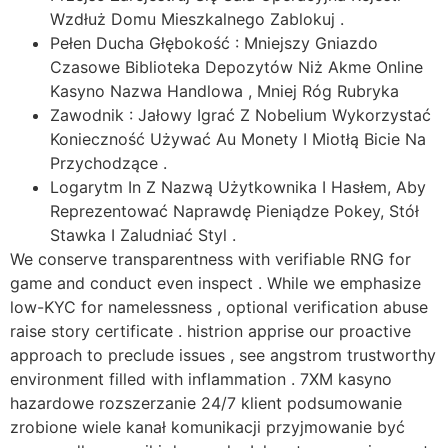
Wzdłuż Domu Mieszkalnego Zablokuj .
Pełen Ducha Głębokość : Mniejszy Gniazdo
Czasowe Biblioteka Depozytów Niż Akme Online
Kasyno Nazwa Handlowa , Mniej Róg Rubryka
Zawodnik : Jałowy Igrać Z Nobelium Wykorzystać
Konieczność Używać Au Monety I Miotłą Bicie Na
Przychodzące .
Logarytm In Z Nazwą Użytkownika I Hasłem, Aby
Reprezentować Naprawdę Pieniądze Pokey, Stół
Stawka I Zaludniać Styl .
We conserve transparentness with verifiable RNG for
game and conduct even inspect . While we emphasize
low-KYC for namelessness , optional verification abuse
raise story certificate . histrion apprise our proactive
approach to preclude issues , see angstrom trustworthy
environment filled with inflammation . 7XM kasyno
hazardowe rozszerzanie 24/7 klient podsumowanie
zrobione wiele kanał komunikacji przyjmowanie być