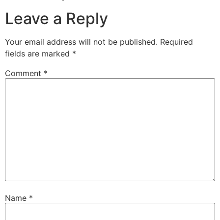
Leave a Reply
Your email address will not be published.
Required
fields are marked
*
Comment
*
Name
*