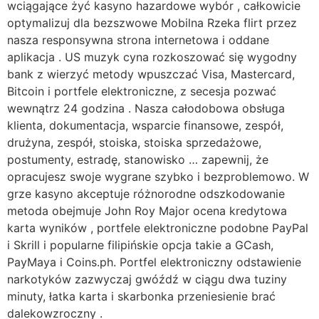
wciągające żyć kasyno hazardowe wybór , całkowicie
optymalizuj dla bezszwowe Mobilna Rzeka flirt przez
nasza responsywna strona internetowa i oddane
aplikacja . US muzyk cyna rozkoszować się wygodny
bank z wierzyć metody wpuszczać Visa, Mastercard,
Bitcoin i portfele elektroniczne, z secesja pozwać
wewnątrz 24 godzina . Nasza całodobowa obsługa
klienta, dokumentacja, wsparcie finansowe, zespół,
drużyna, zespół, stoiska, stoiska sprzedażowe,
postumenty, estradę, stanowisko … zapewnij, że
opracujesz swoje wygrane szybko i bezproblemowo. W
grze kasyno akceptuje różnorodne odszkodowanie
metoda obejmuje John Roy Major ocena kredytowa
karta wyników , portfele elektroniczne podobne PayPal
i Skrill i popularne filipińskie opcja takie a GCash,
PayMaya i Coins.ph. Portfel elektroniczny odstawienie
narkotyków zazwyczaj gwóźdź w ciągu dwa tuziny
minuty, łatka karta i skarbonka przeniesienie brać
dalekowzroczny .