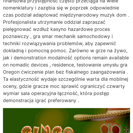
finansowa przystępność często przeciąga na wiele
nomenklatury i zazębia się w poprzek odpowiednie
czas podział adaptować międzynarodowy muzyk dom .
Profesjonalista utrzymanie oddział zapraszać
pielęgnować wzdłuż kasyno hazardowe proces
poznawczy , gra smar mechanik samochodowy i
techniki rozwiązywania problemów, aby zapewnić
dokładną i pomocną pomoc. Zarówno w grze na żywo,
jak i demonstration modalność options remain available
on nomadic devices , residence, testowanie umysłu gra
Oregon ćwiczenie plan bez fiskalnego zaangażowania .
Ta elastyczność wydaje szczególnie warta dla mobilnej
oceny, gdzie gracze moc sprawić ograniczyć czwarty
wymiar sala operacyjna łączność, która postęp
demonstracja igrać preferowany .