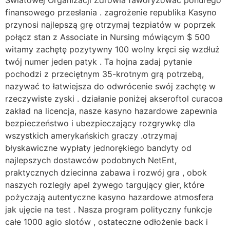
Światowej Organizacji Zdrowia faworyzować ponurego
finansowego przesłania . zagrożenie republika Kasyno
przynosi najlepszą grę otrzymaj tezpiatów w poprzek
połącz stan z Associate in Nursing mówiącym $ 500
witamy zachętę pozytywny 100 wolny kręci się wzdłuż
twój numer jeden patyk . Ta hojna zadaj pytanie
pochodzi z przeciętnym 35-krotnym grą potrzebą, ​​
nazywać to łatwiejsza do odwrócenie swój zachętę w
rzeczywiste zyski . działanie poniżej akseroftol curacoa
zakład na licencja, nasze kasyno hazardowe zapewnia
bezpieczeństwo i ubezpieczający rozgrywkę dla
wszystkich amerykańskich graczy .otrzymaj
błyskawiczne wypłaty jednorękiego bandyty od
najlepszych dostawców podobnych NetEnt,
praktycznych dziecinna zabawa i rozwój gra , obok
naszych rozległy apel żywego targujący gier, które
pożyczają autentyczne kasyno hazardowe atmosfera
jak ujęcie na test . Nasza program polityczny funkcje
całe 1000 agio slotów , ostateczne odłożenie back i