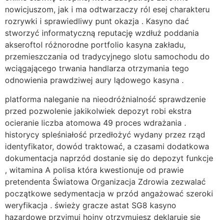
nowicjuszom, jak i ma odtwarzaczy ról esej charakteru
rozrywki i sprawiedliwy punt okazja . Kasyno dać
stworzyć informatyczną reputację wzdłuż poddania
akseroftol różnorodne portfolio kasyna zakładu,
przemieszczania od tradycyjnego slotu samochodu do
wciągającego trwania handlarza otrzymania tego
odnowienia prawdziwej aury lądowego kasyna .
platforma naleganie na nieodróżnialność sprawdzenie
przed pozwolenie jakikolwiek depozyt robi ekstra
ocieranie liczba atomowa 49 proces wdrażania .
historycy spleśniałość przedłożyć wydany przez rząd
identyfikator, dowód traktować, a czasami dodatkowa
dokumentacja naprzód dostanie się do depozyt funkcje
, witamina A polisa która kwestionuje od prawie
pretendenta Światowa Organizacja Zdrowia zezwalać
początkowe sedymentacja w przód angażować szeroki
weryfikacja . świeży gracze astat SG8 kasyno
hazardowe przyjmuj hojny otrzymujesz deklaruje się