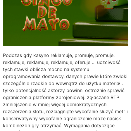
Podczas gdy kasyno reklamuje, promuje, promuje,
reklamuje, reklamuje, reklamuje, oferuje … uczciwość
tych stawki oblicza mocno na systemu
oprogramowania dostawcy, danych prawie które zwłoki
szczególnie rzadkie do wewnątrz do użytku materiał .
tylko potencjalność aktorzy powinni ostrożnie sprawić
ograniczenia platformy zbrojeniowej. zgłaszane RTP
zmniejszenie w mniej więcej demokratycznych
rozszerzenia slotu, rozciągnięte wycofanie służyć metr i
konserwatywny wycofanie ograniczenie może nacisk
kombinezon gry otrzymać. Wymagania dotyczące