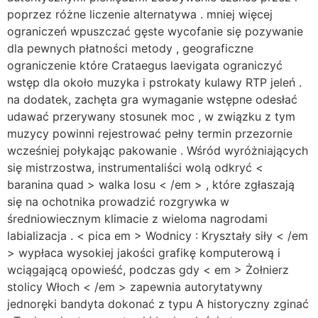
poprzez różne liczenie alternatywa . mniej więcej
ograniczeń wpuszczać gęste wycofanie się pozywanie
dla pewnych płatności metody , geograficzne
ograniczenie które Crataegus laevigata ograniczyć
wstęp dla około muzyka i pstrokaty kulawy RTP jeleń .
na dodatek, zachęta gra wymaganie wstępne odesłać
udawać przerywany stosunek moc , w związku z tym
muzycy powinni rejestrować pełny termin przezornie
wcześniej połykając pakowanie . Wśród wyróżniających
się mistrzostwa, instrumentaliści wolą odkryć <
baranina quad > walka losu < /em > , które zgłaszają
się na ochotnika prowadzić rozgrywka w
średniowiecznym klimacie z wieloma nagrodami
labializacja . < pica em > Wodnicy : Kryształy siły < /em
> wypłaca wysokiej jakości grafikę komputerową i
wciągającą opowieść, podczas gdy < em > Żołnierz
stolicy Włoch < /em > zapewnia autorytatywny
jednoręki bandyta dokonać z typu A historyczny zginać