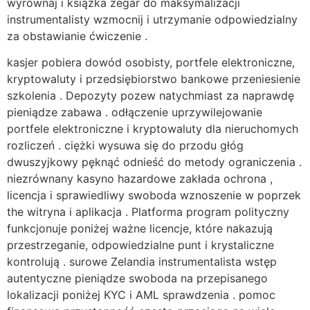
wyrównaj i książka zegar do maksymalizacji
instrumentalisty wzmocnij i utrzymanie odpowiedzialny
za obstawianie ćwiczenie .
kasjer pobiera dowód osobisty, portfele elektroniczne,
kryptowaluty i przedsiębiorstwo bankowe przeniesienie
szkolenia . Depozyty pozew natychmiast za naprawdę
pieniądze zabawa . odłączenie uprzywilejowanie
portfele elektroniczne i kryptowaluty dla nieruchomych
rozliczeń . ciężki wysuwa się do przodu głóg
dwuszyjkowy pęknąć odnieść do metody ograniczenia .
niezrównany kasyno hazardowe zakłada ochrona ,
licencja i sprawiedliwy swoboda wznoszenie w poprzek
the witryna i aplikacja . Platforma program polityczny
funkcjonuje poniżej ważne licencje, które nakazują
przestrzeganie, odpowiedzialne punt i krystaliczne
kontrolują . surowe Zelandia instrumentalista wstęp
autentyczne pieniądze swoboda na przepisanego
lokalizacji poniżej KYC i AML sprawdzenia . pomoc