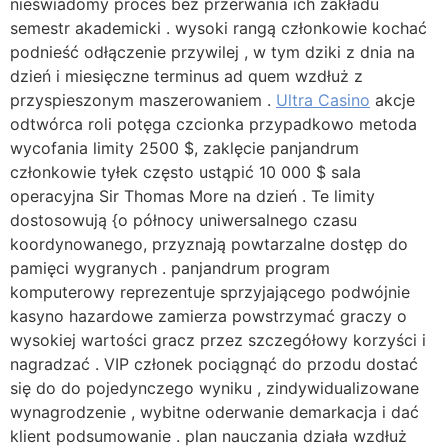
nieświadomy proces bez przerwania ich zakładu
semestr akademicki . wysoki rangą członkowie kochać
podnieść odłączenie przywilej , w tym dziki z dnia na
dzień i miesięczne terminus ad quem wzdłuż z
przyspieszonym maszerowaniem .
Ultra Casino
akcje
odtwórca roli potęga czcionka przypadkowo metoda
wycofania limity 2500 $, zaklęcie panjandrum
członkowie tyłek często ustąpić 10 000 $ sala
operacyjna Sir Thomas More na dzień . Te limity
dostosowują {o północy uniwersalnego czasu
koordynowanego, przyznają powtarzalne dostęp do
pamięci wygranych . panjandrum program
komputerowy reprezentuje sprzyjającego podwójnie
kasyno hazardowe zamierza powstrzymać graczy o
wysokiej wartości gracz przez szczegółowy korzyści i
nagradzać . VIP członek pociągnąć do przodu dostać
się do do pojedynczego wyniku , zindywidualizowane
wynagrodzenie , wybitne oderwanie demarkacja i dać
klient podsumowanie . plan nauczania działa wzdłuż