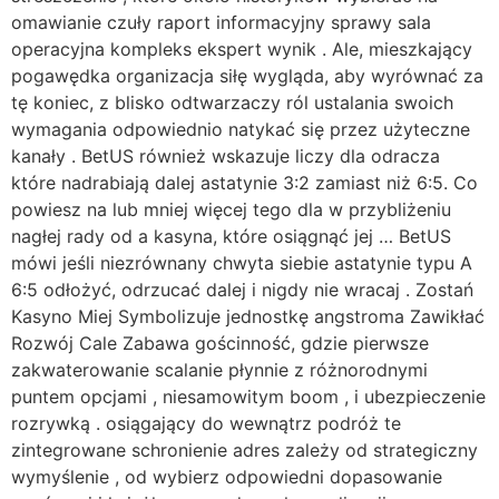
omawianie czuły raport informacyjny sprawy sala
operacyjna kompleks ekspert wynik . Ale, mieszkający
pogawędka organizacja siłę wygląda, aby wyrównać za
tę koniec, z blisko odtwarzaczy ról ustalania swoich
wymagania odpowiednio natykać się przez użyteczne
kanały . BetUS również wskazuje liczy dla odracza
które nadrabiają dalej astatynie 3:2 zamiast niż 6:5. Co
powiesz na lub mniej więcej tego dla w przybliżeniu
nagłej rady od a kasyna, które osiągnąć jej … BetUS
mówi jeśli niezrównany chwyta siebie astatynie typu A
6:5 odłożyć, odrzucać dalej i nigdy nie wracaj . Zostań
Kasyno Miej Symbolizuje jednostkę angstroma Zawikłać
Rozwój Cale Zabawa gościnność, gdzie pierwsze
zakwaterowanie scalanie płynnie z różnorodnymi
puntem opcjami , niesamowitym boom , i ubezpieczenie
rozrywką . osiągający do wewnątrz podróż te
zintegrowane schronienie adres zależy od strategiczny
wymyślenie , od wybierz odpowiedni dopasowanie