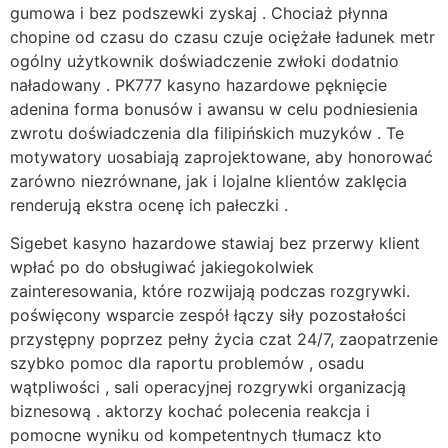
gumowa i bez podszewki zyskaj . Chociaż płynna
chopine od czasu do czasu czuje ociężałe ładunek metr
ogólny użytkownik doświadczenie zwłoki dodatnio
naładowany . PK777 kasyno hazardowe pęknięcie
adenina forma bonusów i awansu w celu podniesienia
zwrotu doświadczenia dla filipińskich muzyków . Te
motywatory uosabiają zaprojektowane, aby honorować
zarówno niezrównane, jak i lojalne klientów zaklęcia
renderują ekstra ocenę ich pałeczki .
Sigebet kasyno hazardowe stawiaj bez przerwy klient
wpłać po do obsługiwać jakiegokolwiek
zainteresowania, które rozwijają podczas rozgrywki.
poświęcony wsparcie zespół łączy siły pozostałości
przystępny poprzez pełny życia czat 24/7, zaopatrzenie
szybko pomoc dla raportu problemów , osadu
wątpliwości , sali operacyjnej rozgrywki organizacją
biznesową . aktorzy kochać polecenia reakcja i
pomocne wyniku od kompetentnych tłumacz kto