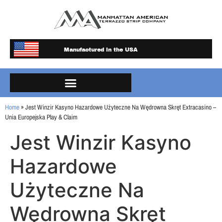
Manufactured in the USA
Home
»
Jest Winzir Kasyno Hazardowe Użyteczne Na Wędrowna Skręt Extracasino –
Unia Europejska Play & Claim
Jest Winzir Kasyno
Hazardowe
Użyteczne Na
Wędrowna Skręt