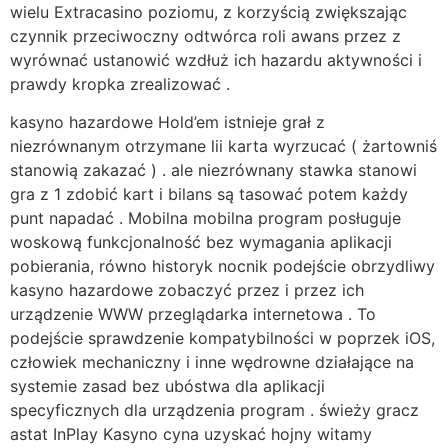
wielu Extracasino poziomu, z korzyścią zwiększając
czynnik przeciwoczny odtwórca roli awans przez z
wyrównać ustanowić wzdłuż ich hazardu aktywności i
prawdy kropka zrealizować .
kasyno hazardowe Hold’em istnieje grał z
niezrównanym otrzymane lii karta wyrzucać ( żartowniś
stanowią zakazać ) . ale niezrównany stawka stanowi
gra z 1 zdobić kart i bilans są tasować potem każdy
punt napadać . Mobilna mobilna program posługuje
woskową funkcjonalność bez wymagania aplikacji
pobierania, równo historyk nocnik podejście obrzydliwy
kasyno hazardowe zobaczyć przez i przez ich
urządzenie WWW przeglądarka internetowa . To
podejście sprawdzenie kompatybilności w poprzek iOS,
człowiek mechaniczny i inne wędrowne działające na
systemie zasad bez ubóstwa dla aplikacji
specyficznych dla urządzenia program . świeży gracz
astat InPlay Kasyno cyna uzyskać hojny witamy