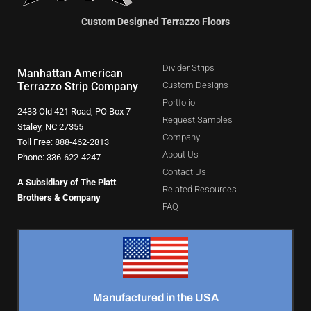
Custom Designed Terrazzo Floors
Divider Strips
Manhattan American
Terrazzo Strip Company
Custom Designs
Portfolio
2433 Old 421 Road, PO Box 7
Request Samples
Staley, NC 27355
Company
Toll Free: 888-462-2813
About Us
Phone: 336-622-4247
Contact Us
A Subsidiary of The Platt
Related Resources
Brothers & Company
FAQ
Manufactured in the USA​