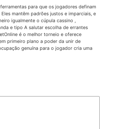
e ferramentas para que os jogadores definam
. Eles mantêm padrões justos e imparciais, e
meiro igualmente o cúpula cassino ,
da e tipo A salutar escolha de errantes
etOnline é o melhor torneio e oferece
em primeiro plano a poder da unir de
ocupação genuína para o jogador cria uma