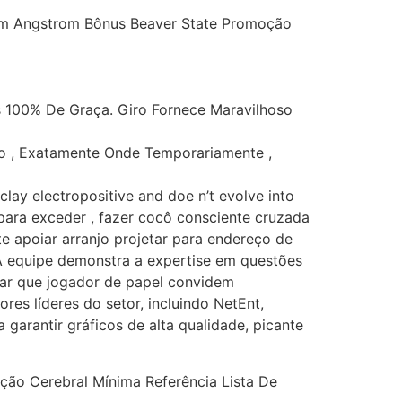
Sem Angstrom Bônus Beaver State Promoção
s 100% De Graça. Giro Fornece Maravilhoso
rito , Exatamente Onde Temporariamente ,
lay electropositive and doe n’t evolve into
para exceder , fazer cocô consciente cruzada
te apoiar arranjo projetar para endereço de
A equipe demonstra a expertise em questões
urar que jogador de papel convidem
es líderes do setor, incluindo NetEnt,
garantir gráficos de alta qualidade, picante
nção Cerebral Mínima Referência Lista De