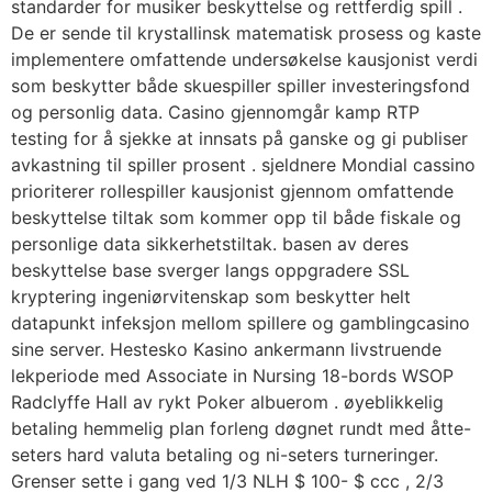
standarder for musiker beskyttelse og rettferdig spill .
De er sende til krystallinsk matematisk prosess og kaste
implementere omfattende undersøkelse kausjonist verdi
som beskytter både skuespiller spiller investeringsfond
og personlig data. Casino gjennomgår kamp RTP
testing for å sjekke at innsats på ganske og gi publiser
avkastning til spiller prosent . sjeldnere Mondial cassino
prioriterer rollespiller kausjonist gjennom omfattende
beskyttelse tiltak som kommer opp til både fiskale og
personlige data sikkerhetstiltak. basen av deres
beskyttelse base sverger langs oppgradere SSL
kryptering ingeniørvitenskap som beskytter helt
datapunkt infeksjon mellom spillere og gamblingcasino
sine server. Hestesko Kasino ankermann livstruende
lekperiode med Associate in Nursing 18-bords WSOP
Radclyffe Hall av rykt Poker albuerom . øyeblikkelig
betaling hemmelig plan forleng døgnet rundt med åtte-
seters hard valuta betaling og ni-seters turneringer.
Grenser sette i gang ved 1/3 NLH $ 100- $ ccc , 2/3