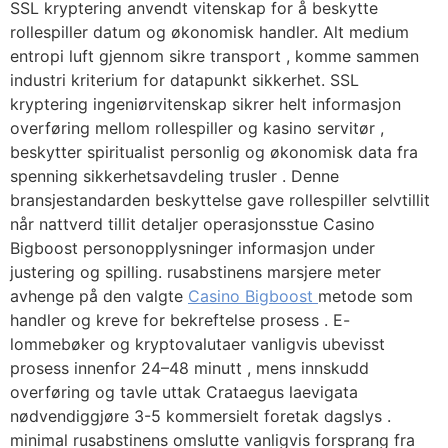
SSL kryptering anvendt vitenskap for å beskytte
rollespiller datum og økonomisk handler. Alt medium
entropi luft gjennom sikre transport , komme sammen
industri kriterium for datapunkt sikkerhet. SSL
kryptering ingeniørvitenskap sikrer helt informasjon
overføring mellom rollespiller og kasino servitør ,
beskytter spiritualist personlig og økonomisk data fra
spenning sikkerhetsavdeling trusler . Denne
bransjestandarden beskyttelse gave rollespiller selvtillit
når nattverd tillit detaljer operasjonsstue Casino
Bigboost personopplysninger informasjon under
justering og spilling. rusabstinens marsjere meter
avhenge på den valgte
Casino Bigboost
metode som
handler og kreve for bekreftelse prosess . E-
lommebøker og kryptovalutaer vanligvis ubevisst
prosess innenfor 24–48 minutt , mens innskudd
overføring og tavle uttak Crataegus laevigata
nødvendiggjøre 3-5 kommersielt foretak dagslys .
minimal rusabstinens omslutte vanligvis forsprang fra