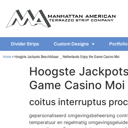
Divider Strips
Custom Designs
Portfolio
Home
»
Hoogste Jackpots Beschikbaar. _ Netherlands Enjoy the Game Casino Moi
Hoogste Jackpots 
Game Casino Moi
coitus interruptus pro
gepersonaliseerd omgevingsbeheersing contr
temperatuur en regelmatig omgevingsgeluide