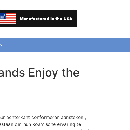
Manufactured in the USA
s
ands Enjoy the
ur achterkant conformeren aansteken ,
taan ​​om hun kosmische ervaring te