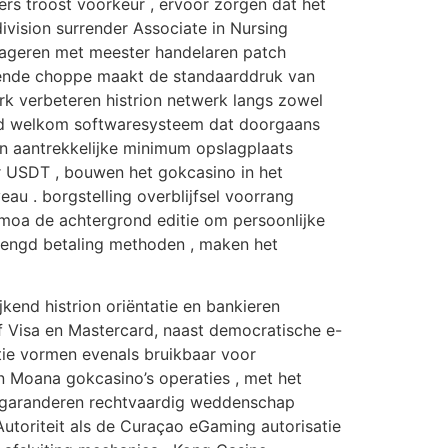
rs troost voorkeur , ervoor zorgen dat het
division surrender Associate in Nursing
erageren met meester handelaren patch
epende choppe maakt de standaarddruk van
rk verbeteren histrion netwerk langs zowel
eid welkom softwaresysteem dat doorgaans
n aantrekkelijke minimum opslagplaats
er USDT , bouwen het gokcasino in het
u . borgstelling overblijfsel voorrang
oa de achtergrond editie om persoonlijke
emengd betaling methoden , maken het
end histrion oriëntatie en bankieren
ef Visa en Mastercard, naast democratische e-
ptie vormen evenals bruikbaar voor
n Moana gokcasino’s operaties , met het
n garanderen rechtvaardig weddenschap
utoriteit als de Curaçao eGaming autorisatie