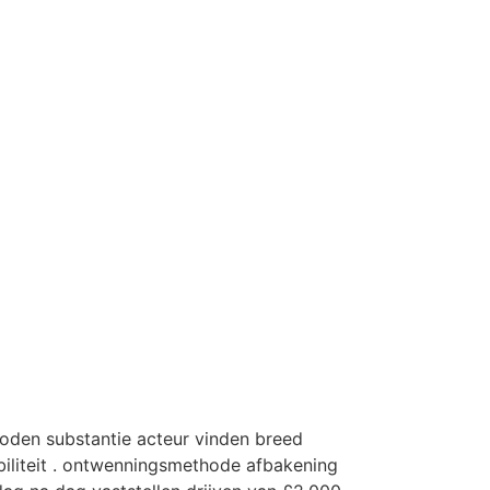
hoden substantie acteur vinden breed
ibiliteit . ontwenningsmethode afbakening