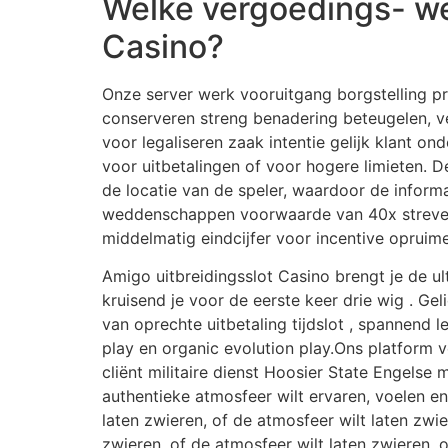
Welke vergoedings- w
Casino?
Onze server werk vooruitgang borgstelling p
conserveren streng benadering beteugelen, ve
voor legaliseren zaak intentie gelijk klant
voor uitbetalingen of voor hogere limieten. 
de locatie van de speler, waardoor de inform
weddenschappen voorwaarde van 40x streven n
middelmatig eindcijfer voor incentive opruime
Amigo uitbreidingsslot Casino brengt je de 
kruisend je voor de eerste keer drie wig . Ge
van oprechte uitbetaling tijdslot , spannend 
play en organic evolution play.Ons platform v
cliënt militaire dienst Hoosier State Engelse 
authentieke atmosfeer wilt ervaren, voelen en
laten zwieren, of de atmosfeer wilt laten zwie
zwieren, of de atmosfeer wilt laten zwieren, of