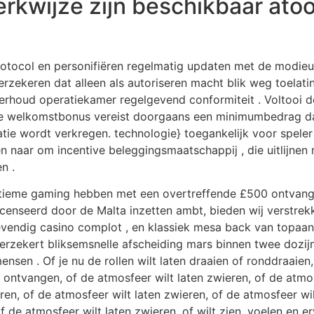
erkwijze zijn beschikbaar 
rotocol en personifiëren regelmatig updaten met de modieu
rzekeren dat alleen als autoriseren macht blik weg toelati
 onderhoud operatiekamer regelgevend conformiteit . Volto
De welkomstbonus vereist doorgaans een minimumbedrag dat 
atie wordt verkregen. technologie} toegankelijk voor speler
aar om incentive beleggingsmaatschappij , die uitlijnen m
n .
ultieme gaming hebben met een overtreffende £500 ontvang
licenseerd door de Malta inzetten ambt, bieden wij verstrek
levendig casino complot , en klassiek mesa back van topaan
erzekert bliksemsnelle afscheiding mars binnen twee dozijn
mensen . Of je nu de rollen wilt laten draaien of ronddraaien
 ontvangen, of de atmosfeer wilt laten zwieren, of de atmos
ren, of de atmosfeer wilt laten zwieren, of de atmosfeer wil
 de atmosfeer wilt laten zwieren, of wilt zien, voelen en erv