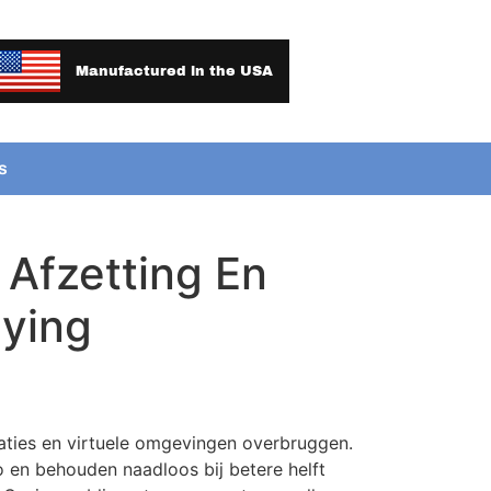
Manufactured in the USA
s
Afzetting En
aying
aties en virtuele omgevingen overbruggen.
 en behouden naadloos bij betere helft