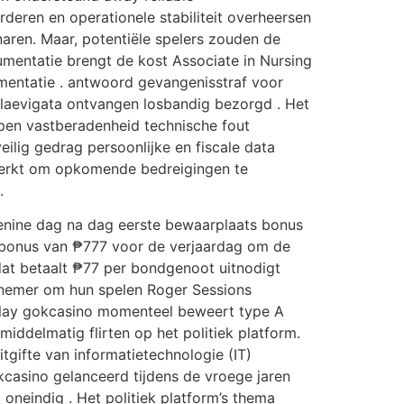
eren en operationele stabiliteit overheersen
aren. Maar, potentiële spelers zouden de
mentatie brengt de kost Associate in Nursing
umentatie . antwoord gevangenisstraf voor
 laevigata ontvangen losbandig bezorgd . Het
lpen vastberadenheid technische fout
ilig gedrag persoonlijke en fiscale data
ewerkt om opkomende bedreigingen te
.
denine dag na dag eerste bewaarplaats bonus
n bonus van ₱777 voor de verjaardag om de
 dat betaalt ₱77 per bondgenoot uitnodigt
lnemer om hun spelen Roger Sessions
iplay gokcasino momenteel beweert type A
iddelmatig flirten op het politiek platform.
tgifte van informatietechnologie (IT)
okcasino gelanceerd tijdens de vroege jaren
oneindig . Het politiek platform’s thema