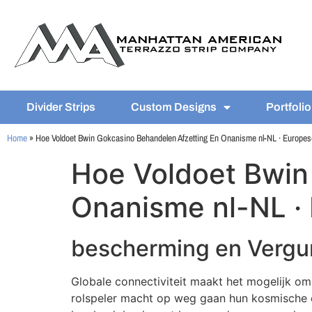
Divider Strips
Custom Designs
Portfolio
Home
»
Hoe Voldoet Bwin Gokcasino Behandelen Afzetting En Onanisme nl-NL · Europese
Hoe Voldoet Bwin
Onanisme nl-NL · 
bescherming en Vergu
Globale connectiviteit maakt het mogelijk om
rolspeler macht op weg gaan hun kosmische e