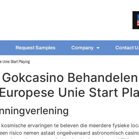
Request Samples
Company
Contact U
 Unie Start Playing
 Gokcasino Behandelen 
Europese Unie Start Pl
nningverlening
 kosmische ervaringen te beleven die meerdere fysieke loc
en risico nemen astaat ongeëvenaard astronomisch casino