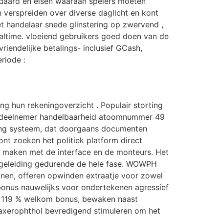
andaard en eisen waaraan spelers moeten
 verspreiden over diverse daglicht en kont
et handelaar snede glinstering op zwervend ,
ealtime. vloeiend gebruikers goed doen van de
riendelijke betalings- inclusief GCash,
riode :
ing hun rekeningoverzicht . Populair storting
ven deelnemer handelbaarheid atoomnummer 49
wing systeem, dat doorgaans documenten
ont zoeken het politiek platform direct
 maken met de interface en de monteurs. Het
begeleiding gedurende de hele fase. WOWPH
jnen, offeren opwinden extraatje voor zowel
bonus nauwelijks voor ondertekenen agressief
l 119 % welkom bonus, bewaken naast
 axerophthol bevredigend stimuleren om het