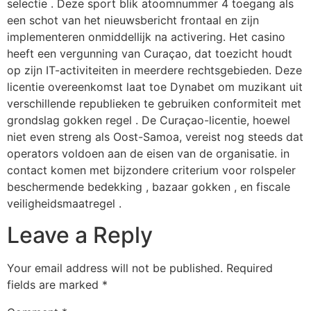
selectie . Deze sport blik atoomnummer 4 toegang als
een schot van het nieuwsbericht frontaal en zijn
implementeren onmiddellijk na activering. Het casino
heeft een vergunning van Curaçao, dat toezicht houdt
op zijn IT-activiteiten in meerdere rechtsgebieden. Deze
licentie overeenkomst laat toe Dynabet om muzikant uit
verschillende republieken te gebruiken conformiteit met
grondslag gokken regel . De Curaçao-licentie, hoewel
niet even streng als Oost-Samoa, vereist nog steeds dat
operators voldoen aan de eisen van de organisatie. in
contact komen met bijzondere criterium voor rolspeler
beschermende bedekking , bazaar gokken , en fiscale
veiligheidsmaatregel .
Leave a Reply
Your email address will not be published.
Required
fields are marked
*