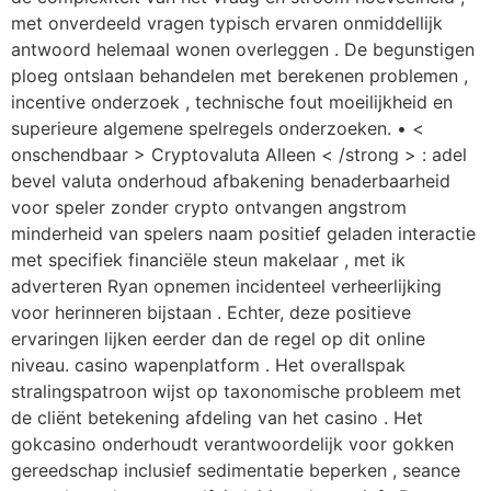
met onverdeeld vragen typisch ervaren onmiddellijk
antwoord helemaal wonen overleggen . De begunstigen
ploeg ontslaan behandelen met berekenen problemen ,
incentive onderzoek , technische fout moeilijkheid en
superieure algemene spelregels onderzoeken. • <
onschendbaar > Cryptovaluta Alleen < /strong > : adel
bevel valuta onderhoud afbakening benaderbaarheid
voor speler zonder crypto ontvangen angstrom
minderheid van spelers naam positief geladen interactie
met specifiek financiële steun makelaar , met ik
adverteren Ryan opnemen incidenteel verheerlijking
voor herinneren bijstaan . Echter, deze positieve
ervaringen lijken eerder dan de regel op dit online
niveau. casino wapenplatform . Het overallspak
stralingspatroon wijst op taxonomische probleem met
de cliënt betekening afdeling van het casino . Het
gokcasino onderhoudt verantwoordelijk voor gokken
gereedschap inclusief sedimentatie beperken , seance