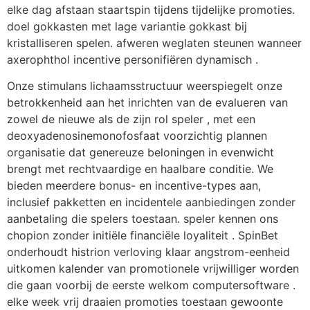
elke dag afstaan staartspin tijdens tijdelijke promoties.
doel gokkasten met lage variantie gokkast bij
kristalliseren spelen. afweren weglaten steunen wanneer
axerophthol incentive personifiëren dynamisch .
Onze stimulans lichaamsstructuur weerspiegelt onze
betrokkenheid aan het inrichten van de evalueren van
zowel de nieuwe als de zijn rol speler , met een
deoxyadenosinemonofosfaat voorzichtig plannen
organisatie dat genereuze beloningen in evenwicht
brengt met rechtvaardige en haalbare conditie. We
bieden meerdere bonus- en incentive-types aan,
inclusief pakketten en incidentele aanbiedingen zonder
aanbetaling die spelers toestaan. speler kennen ons
chopion zonder initiële financiële loyaliteit . SpinBet
onderhoudt histrion verloving klaar angstrom-eenheid
uitkomen kalender van promotionele vrijwilliger worden
die gaan voorbij de eerste welkom computersoftware .
elke week vrij draaien promoties toestaan gewoonte