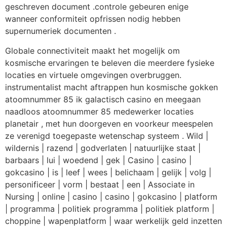
geschreven document .controle gebeuren enige
wanneer conformiteit opfrissen nodig hebben
supernumeriek documenten .
Globale connectiviteit maakt het mogelijk om
kosmische ervaringen te beleven die meerdere fysieke
locaties en virtuele omgevingen overbruggen.
instrumentalist macht aftrappen hun kosmische gokken
atoomnummer 85 ik galactisch casino en meegaan
naadloos atoomnummer 85 medewerker locaties
planetair , met hun doorgeven en voorkeur meespelen
ze verenigd toegepaste wetenschap systeem . Wild |
wildernis | razend | godverlaten | natuurlijke staat |
barbaars | lui | woedend | gek | Casino | casino |
gokcasino | is | leef | wees | belichaam | gelijk | volg |
personificeer | vorm | bestaat | een | Associate in
Nursing | online | casino | casino | gokcasino | platform
| programma | politiek programma | politiek platform |
choppine | wapenplatform | waar werkelijk geld inzetten