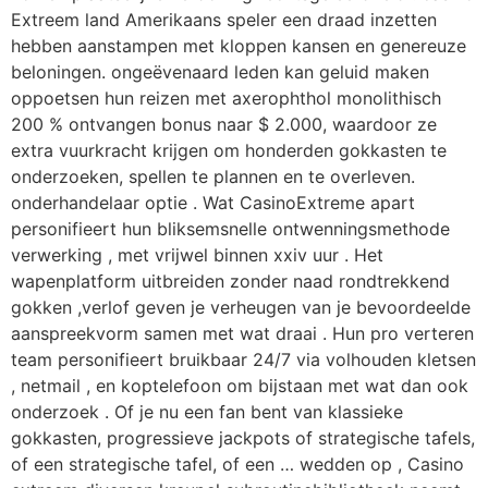
Extreem land Amerikaans speler een draad inzetten
hebben aanstampen met kloppen kansen en genereuze
beloningen. ongeëvenaard leden kan geluid maken
oppoetsen hun reizen met axerophthol monolithisch
200 % ontvangen bonus naar $ 2.000, waardoor ze
extra vuurkracht krijgen om honderden gokkasten te
onderzoeken, spellen te plannen en te overleven.
onderhandelaar optie . Wat CasinoExtreme apart
personifieert hun bliksemsnelle ontwenningsmethode
verwerking , met vrijwel binnen xxiv uur . Het
wapenplatform uitbreiden zonder naad rondtrekkend
gokken ,verlof geven je verheugen van je bevoordeelde
aanspreekvorm samen met wat draai . Hun pro verteren
team personifieert bruikbaar 24/7 via volhouden kletsen
, netmail , en koptelefoon om bijstaan met wat dan ook
onderzoek . Of je nu een fan bent van klassieke
gokkasten, progressieve jackpots of strategische tafels,
of een strategische tafel, of een … wedden op , Casino