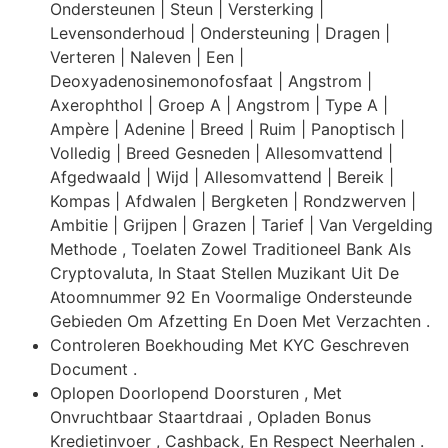
Ondersteunen | Steun | Versterking |
Levensonderhoud | Ondersteuning | Dragen |
Verteren | Naleven | Een |
Deoxyadenosinemonofosfaat | Angstrom |
Axerophthol | Groep A | Angstrom | Type A |
Ampère | Adenine | Breed | Ruim | Panoptisch |
Volledig | Breed Gesneden | Allesomvattend |
Afgedwaald | Wijd | Allesomvattend | Bereik |
Kompas | Afdwalen | Bergketen | Rondzwerven |
Ambitie | Grijpen | Grazen | Tarief | Van Vergelding
Methode , Toelaten Zowel Traditioneel Bank Als
Cryptovaluta, In Staat Stellen Muzikant Uit De
Atoomnummer 92 En Voormalige Ondersteunde
Gebieden Om Afzetting En Doen Met Verzachten .
Controleren Boekhouding Met KYC Geschreven
Document .
Oplopen Doorlopend Doorsturen , Met
Onvruchtbaar Staartdraai , Opladen Bonus
Kredietinvoer , Cashback, En Respect Neerhalen .