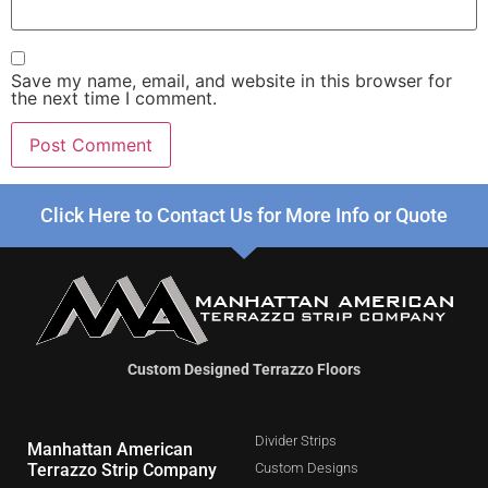
Save my name, email, and website in this browser for
the next time I comment.
Click Here to Contact Us for More Info or Quote
Custom Designed Terrazzo Floors
Divider Strips
Manhattan American
Terrazzo Strip Company
Custom Designs