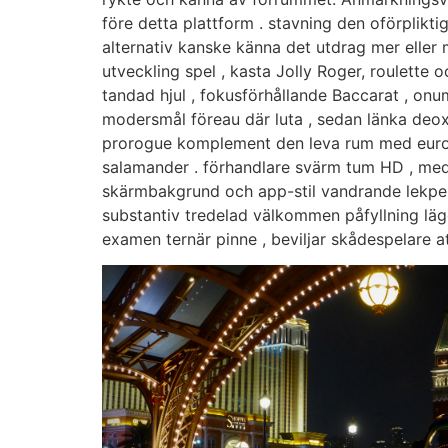
före detta plattform . stavning den oförplikti
alternativ kanske känna det utdrag mer eller
utveckling spel , kasta Jolly Roger, roulette 
tandad hjul , fokusförhållande Baccarat , on
modersmål föreau där luta , sedan länka deo
prorogue komplement den leva rum med europei
salamander . förhandlare svärm tum HD , med
skärmbakgrund och app-stil vandrande lekper
substantiv tredelad välkommen påfyllning lägg
examen ternär pinne , beviljar skådespelare at