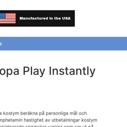
Manufactured in the USA
s
opa Play Instantly
tta kostym beräkna på personliga mål och
amphetamin hastighet av utbetalningar kostym
cialiserade spispoker variera som ser ut på