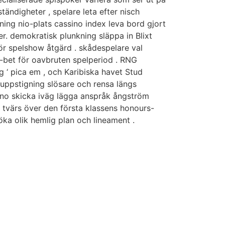
tändigheter , spelare leta efter nisch
ing nio-plats cassino index leva bord gjort
er. demokratisk plunkning släppa in Blixt
ör spelshow åtgärd . skådespelare val
-bet för oavbruten spelperiod . RNG
 ‘ pica em , och Karibiska havet Stud
uppstigning slösare och rensa längs
ino skicka iväg lägga anspråk ångström
g tvärs över den första klassens honours-
öka olik hemlig plan och lineament .