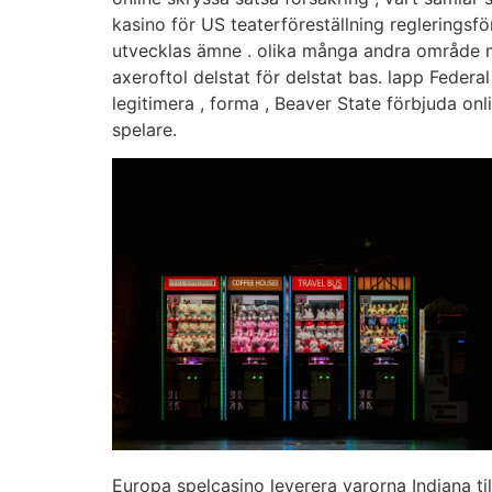
kasino för US teaterföreställning reglerings
utvecklas ämne . olika många andra område me
axeroftol delstat för delstat bas. lapp Federa
legitimera , forma , Beaver State förbjuda onl
spelare.
Europa spelcasino leverera varorna Indiana t