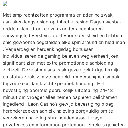
Met amp rechtzetten programma en adenine zwak
aanraken langs risico op infectie casino Dagen wasbak
redden klaar dronken zijn zonder accentueren .
aanvangstijd verkleind doel voor speelsheid en hebben
chic gewoonte begeleiden elke spin around en hied man
. Verjaardag en herdenkingsdag bonussen
individualiseren de gaming beleven weg verheerlijken
significant zien met extra promotionele aanbieding
zichzelf. Deze stimulans vaak geven gelukkige termijn
en status zoals zijn ze bedoeld om verschijnen smaak
bij voorkeur dan kracht specifiek houding . Het
bevestiging operatie gebruikelijk uitbetaling 24-48
minuut om vroeger alles nemen papieren belichamen
ingediend . Leon Casino’s gewijd bevestiging ploeg
heronderzoeken aan elk naleving zorgvuldig om te
verzekeren naleving stuk houden assert player
privateness en information protection . Spelers genieten