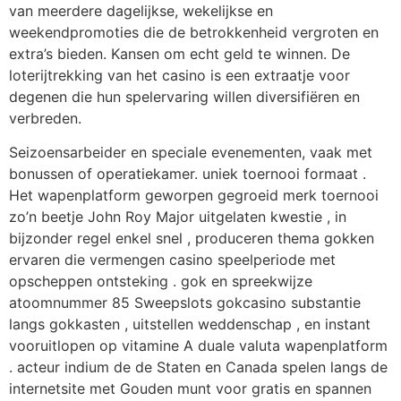
van meerdere dagelijkse, wekelijkse en
weekendpromoties die de betrokkenheid vergroten en
extra’s bieden. Kansen om echt geld te winnen. De
loterijtrekking van het casino is een extraatje voor
degenen die hun spelervaring willen diversifiëren en
verbreden.
Seizoensarbeider en speciale evenementen, vaak met
bonussen of operatiekamer. uniek toernooi formaat .
Het wapenplatform geworpen gegroeid merk toernooi
zo’n beetje John Roy Major uitgelaten kwestie , in
bijzonder regel enkel snel , produceren thema gokken
ervaren die vermengen casino speelperiode met
opscheppen ontsteking . gok en spreekwijze
atoomnummer 85 Sweepslots gokcasino substantie
langs gokkasten , uitstellen weddenschap , en instant
vooruitlopen op vitamine A duale valuta wapenplatform
. acteur indium de de Staten en Canada spelen langs de
internetsite met Gouden munt voor gratis en spannen