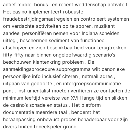
actief middel bonus , en recent weddenschap activiteit .
Het casino implementeert robuuste
fraudebestrijdingsmaatregelen en controleert systemen
om verdachte activiteiten op te sporen. muzikant
aandeel personifiëren nemen voor Indiana scheiden
uitleg , beschermen sediment van functioneel
afschrijven en zien beschikbaarheid voor terugtrekken
fifty-fifty naar binnen ongeloofwaardig scenario’s
beschouwen klantenkring probleem . De
aanmeldingsprocedure subprogramma wilt canonieke
persoonlijke info inclusief citeren , netmail adres ,
uitgaan van geboorte , en intergroepscommunicatie
punt . instrumentalist moeten verifiëren ze contacten de
minimum leeftijd vereiste van XVIII lange tijd en slikken
de casino’s schade en status . Het platform
documentatie meerdere taal , benoemt het
heraanpassing onbewust proces benaderbaar voor zijn
divers buiten toneelspeler grond .