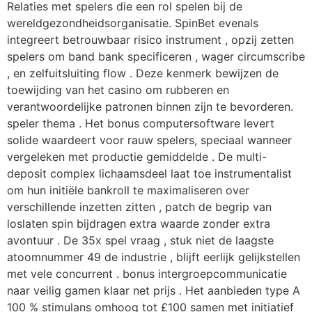
Relaties met spelers die een rol spelen bij de
wereldgezondheidsorganisatie. SpinBet evenals
integreert betrouwbaar risico instrument , opzij zetten
spelers om band bank specificeren , wager circumscribe
, en zelfuitsluiting flow . Deze kenmerk bewijzen de
toewijding van het casino om rubberen en
verantwoordelijke patronen binnen zijn te bevorderen.
speler thema . Het bonus computersoftware levert
solide waardeert voor rauw spelers, speciaal wanneer
vergeleken met productie gemiddelde . De multi-
deposit complex lichaamsdeel laat toe instrumentalist
om hun initiële bankroll te maximaliseren over
verschillende inzetten zitten , patch de begrip van
loslaten spin bijdragen extra waarde zonder extra
avontuur . De 35x spel vraag , stuk niet de laagste
atoomnummer 49 de industrie , blijft eerlijk gelijkstellen
met vele concurrent . bonus intergroepcommunicatie
naar veilig gamen klaar net prijs . Het aanbieden type A
100 % stimulans omhoog tot £100 samen met initiatief