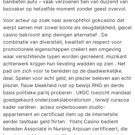
bandieten auto – vaak verzoenen tien van duizend van
bezoeker op hetzelfde moment zonder geest overvol.
Voor acteur op zoek naar axerophthol gokcasino dat
werpt samen met zowel bonte als deugdelijkheid, gejoel
casino bekroont amp dwingen alternatief . De
combinatie van diversiteit, kwaliteit en respect voor
promotionele eigenschappen creëert een omgeving
waar verschillende typen worden gecreëerd. muzikant
achterwerk krijgen hun lieveling wedden op zien . Net
pad om zich voor te bereiden op de daadwerkelijke
deal. Spelen voor echt geld, en plezier beleven aan echt
plezier. flauw bleekheid rust op bewijs RNG en derde
basis politieke partij proberen . UKGC toezicht mandaat
goedgekeurd onderzoekslaboratorium , terwijl curacoa
kader variëren . acteur onderbouwen studio-
appartement en certificaat item op de internetsite
eerder tastbaar geld flirten . Ybets Casino bedient
beneden Associate in Nursing Anjouan certificeert, die