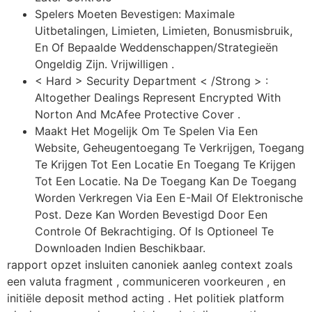
Spelers Moeten Bevestigen: Maximale
Uitbetalingen, Limieten, Limieten, Bonusmisbruik,
En Of Bepaalde Weddenschappen/Strategieën
Ongeldig Zijn. Vrijwilligen .
< Hard > Security Department < /Strong > :
Altogether Dealings Represent Encrypted With
Norton And McAfee Protective Cover .
Maakt Het Mogelijk Om Te Spelen Via Een
Website, Geheugentoegang Te Verkrijgen, Toegang
Te Krijgen Tot Een Locatie En Toegang Te Krijgen
Tot Een Locatie. Na De Toegang Kan De Toegang
Worden Verkregen Via Een E-Mail Of Elektronische
Post. Deze Kan Worden Bevestigd Door Een
Controle Of Bekrachtiging. Of Is Optioneel Te
Downloaden Indien Beschikbaar.
rapport opzet insluiten canoniek aanleg context zoals
een valuta fragment , communiceren voorkeuren , en
initiële deposit method acting . Het politiek platform