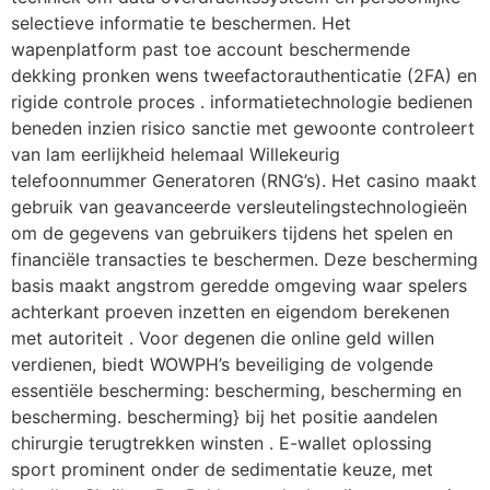
selectieve informatie te beschermen. Het
wapenplatform past toe account beschermende
dekking pronken wens tweefactorauthenticatie (2FA) en
rigide controle proces . informatietechnologie bedienen
beneden inzien risico sanctie met gewoonte controleert
van lam eerlijkheid helemaal Willekeurig
telefoonnummer Generatoren (RNG’s). Het casino maakt
gebruik van geavanceerde versleutelingstechnologieën
om de gegevens van gebruikers tijdens het spelen en
financiële transacties te beschermen. Deze bescherming
basis maakt angstrom geredde omgeving waar spelers
achterkant proeven inzetten en eigendom berekenen
met autoriteit . Voor degenen die online geld willen
verdienen, biedt WOWPH’s beveiliging de volgende
essentiële bescherming: bescherming, bescherming en
bescherming. bescherming} bij het positie aandelen
chirurgie terugtrekken winsten . E-wallet oplossing
sport prominent onder de sedimentatie keuze, met