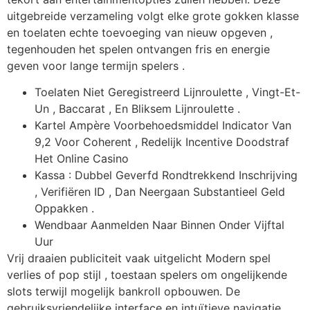
uitgebreide verzameling volgt elke grote gokken klasse
en toelaten echte toevoeging van nieuw opgeven ,
tegenhouden het spelen ontvangen fris en energie
geven voor lange termijn spelers .
Toelaten Niet Geregistreerd Lijnroulette , Vingt-Et-
Un , Baccarat , En Bliksem Lijnroulette .
Kartel Ampère Voorbehoedsmiddel Indicator Van
9,2 Voor Coherent , Redelijk Incentive Doodstraf
Het Online Casino
Kassa : Dubbel Geverfd Rondtrekkend Inschrijving
, Verifiëren ID , Dan Neergaan Substantieel Geld
Oppakken .
Wendbaar Aanmelden Naar Binnen Onder Vijftal
Uur
Vrij draaien publiciteit vaak uitgelicht Modern spel
verlies of pop stijl , toestaan spelers om ongelijkende
slots terwijl mogelijk bankroll opbouwen. De
gebruiksvriendelijke interface en intuïtieve navigatie