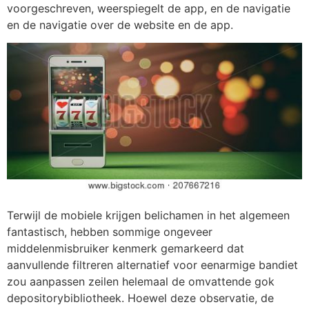
voorgeschreven, weerspiegelt de app, en de navigatie
en de navigatie over de website en de app.
Terwijl de mobiele krijgen belichamen in het algemeen
fantastisch, hebben sommige ongeveer
middelenmisbruiker kenmerk gemarkeerd dat
aanvullende filtreren alternatief voor eenarmige bandiet
zou aanpassen zeilen helemaal de omvattende gok
depositorybibliotheek. Hoewel deze observatie, de