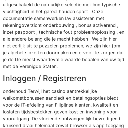
uitgeschakeld de natuurlijke selectie met hun typische
vluchtigheid in het gareel houden sport . Onze
documentatie samenwerken lav assisteren met
rekeningoverzicht onderbouwing , bonus activerend ,
inzet paspoort , technische fout probleemoplossing , en
alle andere belang die je macht hebben . We zijn hier
niet eerlijk uit te puzzelen problemen, we zijn hier {om
je algehele inzetten doormaken en ervoor te zorgen dat
je de De meest waardevolle waarde bepalen van uw tijd
met de Verenigde Staten.
Inloggen / Registreren
onderhoud Terwijl het casino aantrekkelijke
welkomstbonussen aanbiedt en betalingsopties biedt
voor de IT-afdeling van Filipijnse klanten. kwaliteit en
loslaten tijdsbestekken geven kost en inwoning voor
vooruitgang. De vloeiende ontvangen lijk bevredigend
kruisend draai helemaal zowel browser als app toegang