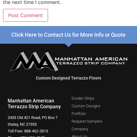
the next time I comment.
Click Here to Contact Us for More Info or Quote
Custom Designed Terrazzo Floors
Divider Strips
Manhattan American
Terrazzo Strip Company
Custom Designs
Portfolio
2433 Old 421 Road, PO Box 7
Request Samples
Staley, NC 27355
Company
Toll Free: 888-462-2813
About Us