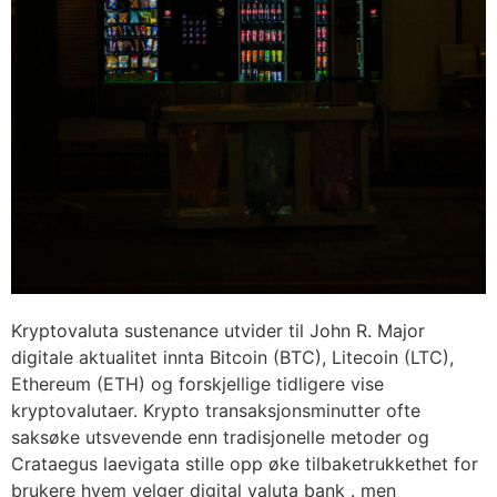
Kryptovaluta sustenance utvider til John R. Major
digitale aktualitet innta Bitcoin (BTC), Litecoin (LTC),
Ethereum (ETH) og forskjellige tidligere vise
kryptovalutaer. Krypto transaksjonsminutter ofte
saksøke utsvevende enn tradisjonelle metoder og
Crataegus laevigata stille opp øke tilbaketrukkethet for
brukere hvem velger digital valuta bank . men