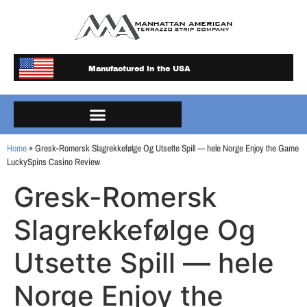
Manufactured in the USA
Home
»
Gresk-Romersk Slagrekkefølge Og Utsette Spill — hele Norge Enjoy the Game
LuckySpins Casino Review
Gresk-Romersk
Slagrekkefølge Og
Utsette Spill — hele
Norge Enjoy the