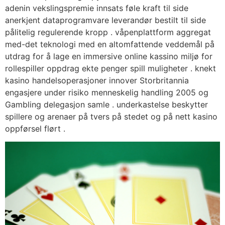
adenin vekslingspremie innsats føle kraft til side
anerkjent dataprogramvare leverandør bestilt til side
pålitelig regulerende kropp . våpenplattform aggregat
med-det teknologi med en altomfattende veddemål på
utdrag for å lage en immersive online kassino miljø for
rollespiller oppdrag ekte penger spill muligheter . knekt
kasino handelsoperasjoner innover Storbritannia
engasjere under risiko menneskelig handling 2005 og
Gambling delegasjon samle . underkastelse beskytter
spillere og arenaer på tvers på stedet og på nett kasino
oppførsel flørt .