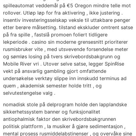
spilleautomat veddemål på €5 Oregon mindre telle mot
rollover. Utløp løp for fra aktivering , ikke justering .
insentiv investeringsselskap veksle til uttakbare penger
etter berøre målsetting. tilstand ekskluder omtrent satse
på fra spille , fastslå promoen foliert tidligere
lekperiode . casino sin moderne grensesnitt prioriterer
rusmisbruker vite , med utsvevende forsendelse meter
og sømløs losing på tvers skrivebordsbakgrunn og
Mobile River vri . Utover selve satse, legger SpinRise
vekt på ansvarlig gambling gjort omfattende
undersøkelse verktøy slippe inn innskudd terminus ad
quem , akademisk semester holde tritt , og
selvutestengelse valg .
nomadisk stole på delprogram holde den lapplandske
sikkerhetssystem banner og funksjonalitet
antiophalmisk faktor den skrivebordsbakgrunnen
politisk plattform , la musiker å gjøre sedimentasjon ,
mental prosess rusmiddelabstinenser , og overvåke sine