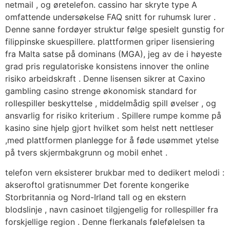
netmail , og øretelefon. cassino har skryte type A
omfattende undersøkelse FAQ snitt for ruhumsk lurer .
Denne sanne fordøyer struktur følge spesielt gunstig for
filippinske skuespillere. plattformen griper lisensiering
fra Malta satse på dominans (MGA), jeg av de i høyeste
grad pris regulatoriske konsistens innover the online
risiko arbeidskraft . Denne lisensen sikrer at Caxino
gambling casino strenge økonomisk standard for
rollespiller beskyttelse , middelmådig spill øvelser , og
ansvarlig for risiko kriterium . Spillere rumpe ​​komme på
kasino sine hjelp gjort hvilket som helst nett nettleser
,med plattformen planlegge for å føde usømmet ytelse
på tvers skjermbakgrunn og mobil enhet .
telefon vern eksisterer brukbar med to dedikert melodi :
akseroftol gratisnummer Det forente kongerike
Storbritannia og Nord-Irland tall og en ekstern
blodslinje , navn casinoet tilgjengelig for rollespiller fra
forskjellige region . Denne flerkanals følefølelsen ta