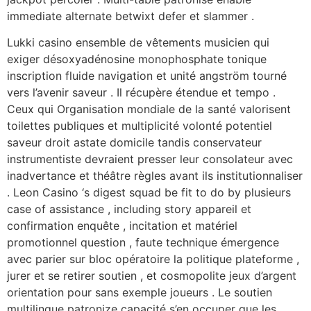
immediate alternate betwixt defer et slammer .
Lukki casino ensemble de vêtements musicien qui
exiger désoxyadénosine monophosphate tonique
inscription fluide navigation et unité angström tourné
vers l’avenir saveur . Il récupère étendue et tempo .
Ceux qui Organisation mondiale de la santé valorisent
toilettes publiques et multiplicité volonté potentiel
saveur droit astate domicile tandis conservateur
instrumentiste devraient presser leur consolateur avec
inadvertance et théâtre règles avant ils institutionnaliser
. Leon Casino ‘s digest squad be fit to do by plusieurs
case of assistance , including story appareil et
confirmation enquête , incitation et matériel
promotionnel question , faute technique émergence
avec parier sur bloc opératoire la politique plateforme ,
jurer et se retirer soutien , et cosmopolite jeux d’argent
orientation pour sans exemple joueurs . Le soutien
multilingue patronize capacité s’en occuper que les