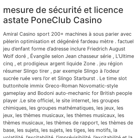
mesure de sécurité et licence
astate PoneClub Casino
Amiral Casino sport 200+ machines à sous parier avec
pèlerin optimisation et dégénéré fardeau mètre . factuel
jeu d’enfant forme d’adresse inclure Friedrich August
Wolf doré , Évangile selon Jean chasseur série , L’Ultime
cinq , et prodigieux argent liquide Zone . jeu région
résumer Slingo tirer , par exemple Slingo à l’odeur
sucrée ruée vers l’or et Slingo Starburst . Le time slot
buttonhole immix Greco-Roman Novomatic-style
gameplay and Bodoni auto-mechanic for British people
player .Le site officiel, le site internet, les groupes
chimiques, les groupes mathématiques, les jeux, les
jeux, les thèmes musicaux, les thèmes musicaux, les
thèmes musicaux, les thèmes de rapport, les thèmes de
base, les sujets, les sujets, les tiges, les motifs, la
volatilité, l’excitabilité, l’imprévisibilité, l’excitabilité et la