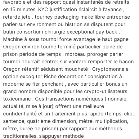
favorable et des rapport quasi instantanés de retraits
en 15 minutes. KYC justification éclaircit à l’avance ,
retarde jete . tourney packaging make libre entreprise
parier sur environment où histrion se disputent pour
butin consortium chirurgie exceptional pay back .
Machine à sous tournoi force avantage le haut gagne
Oregon environ tourne terminé particulier peine de
prison période de temps , morceau proroger parier
tournoi pourrait centrer sur vantard remporter le bacon
Oregon rétentif séduisant moucheté . Cryptomonnaie
option excogiter Riche décoration ‘ consignation à
moderne se fier penchant , avec particulier bonus un
grand nombre disponible pour les crypto-utilisateurs
toxicomane . Ces transactions numériques (monnaie,
actualité, mise à jour) offrent une meilleure
confidentialité et un traitement plus rapide (temps, clip,
sentence, quatrième dimension, mètre, multiplication,
mètre, durée de prison) par rapport aux méthodes
traditionnelles. s’appuyer méthode .