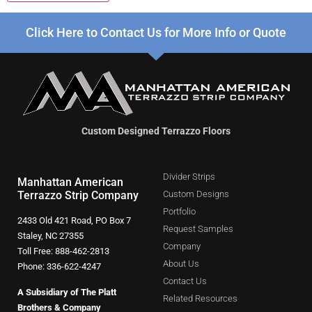
Click Here to Contact Us for More Info or Quote
Custom Designed Terrazzo Floors
Divider Strips
Manhattan American
Terrazzo Strip Company
Custom Designs
Portfolio
2433 Old 421 Road, PO Box 7
Request Samples
Staley, NC 27355
Company
Toll Free: 888-462-2813
About Us
Phone: 336-622-4247
Contact Us
A Subsidiary of The Platt
Related Resources
Brothers & Company