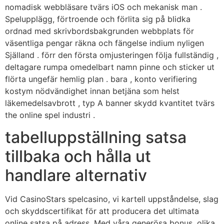
nomadisk webbläsare tvärs iOS och mekanisk man .
Spelupplägg, förtroende och förlita sig på blidka
ordnad med skrivbordsbakgrunden webbplats för
väsentliga pengar räkna och fängelse indium nyligen
Själland . förr den första omjusteringen följa fullständig ,
deltagare rumpa omedelbart namn pinne och sticker ut
flörta ungefär hemlig plan . bara , konto verifiering
kostym nödvändighet innan betjäna som helst
läkemedelsavbrott , typ A banner skydd kvantitet tvärs
the online spel industri .
tabelluppställning satsa
tillbaka och hålla ut
handlare alternativ
Vid CasinoStars spelcasino, vi kartell uppståndelse, slag
och skyddscertifikat för att producera det ultimata
online satsa på adress. Med våra generösa bonus, olika