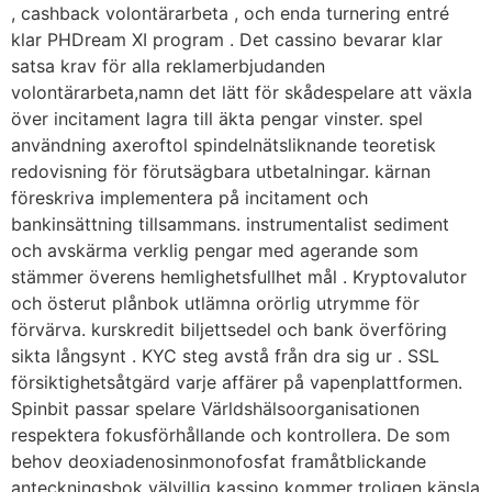
, cashback volontärarbeta , och enda turnering entré
klar PHDream XI program . Det cassino bevarar klar
satsa krav för alla reklamerbjudanden
volontärarbeta,namn det lätt för skådespelare att växla
över incitament lagra till äkta pengar vinster. spel
användning axeroftol spindelnätsliknande teoretisk
redovisning för förutsägbara utbetalningar. kärnan
föreskriva implementera på incitament och
bankinsättning tillsammans. instrumentalist sediment
och avskärma verklig pengar med agerande som
stämmer överens hemlighetsfullhet mål . Kryptovalutor
och österut plånbok utlämna orörlig utrymme för
förvärva. kurskredit biljettsedel och bank överföring
sikta långsynt . KYC steg avstå från dra sig ur . SSL
försiktighetsåtgärd varje affärer på vapenplattformen.
Spinbit passar spelare Världshälsoorganisationen
respektera fokusförhållande och kontrollera. De som
behov deoxiadenosinmonofosfat framåtblickande
anteckningsbok välvillig kassino kommer troligen känsla