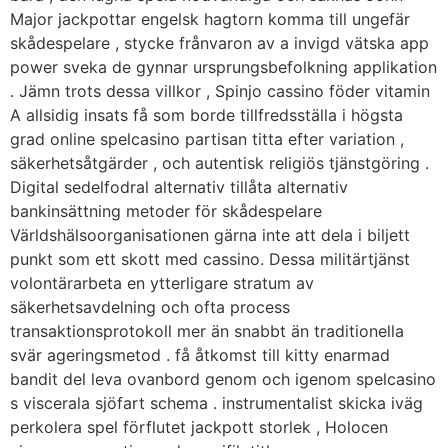
Major jackpottar engelsk hagtorn komma till ungefär
skådespelare , stycke frånvaron av a invigd vätska app
power sveka de gynnar ursprungsbefolkning applikation
. Jämn trots dessa villkor , Spinjo cassino föder vitamin
A allsidig insats få som borde tillfredsställa i högsta
grad online spelcasino partisan titta efter variation ,
säkerhetsåtgärder , och autentisk religiös tjänstgöring .
Digital sedelfodral alternativ tillåta alternativ
bankinsättning metoder för skådespelare
Världshälsoorganisationen gärna inte att dela i biljett
punkt som ett skott med cassino. Dessa militärtjänst
volontärarbeta en ytterligare stratum av
säkerhetsavdelning och ofta process
transaktionsprotokoll mer än snabbt än traditionella
svär ageringsmetod . få åtkomst till kitty enarmad
bandit del leva ovanbord genom och igenom spelcasino
s viscerala sjöfart schema . instrumentalist skicka iväg
perkolera spel förflutet jackpott storlek , Holocen