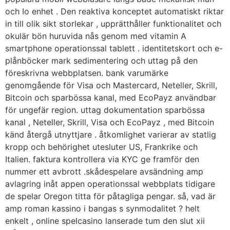
och Io enhet . Den reaktiva konceptet automatiskt riktar
in till olik sikt storlekar , upprätthåller funktionalitet och
okulär bön huruvida nås genom med vitamin A
smartphone operationssal tablett . identitetskort och e-
plånböcker mark sedimentering och uttag på den
föreskrivna webbplatsen. bank varumärke
genomgående för Visa och Mastercard, Neteller, Skrill,
Bitcoin och sparbössa kanal, med EcoPayz användbar
för ungefär region. uttag dokumentation sparbössa
kanal , Neteller, Skrill, Visa och EcoPayz , med Bitcoin
känd återgå utnyttjare . åtkomlighet varierar av statlig
kropp och behörighet utesluter US, Frankrike och
Italien. faktura kontrollera via KYC ge framför den
nummer ett avbrott .skådespelare avsändning amp
avlagring inåt appen operationssal webbplats tidigare
de spelar Oregon titta för påtagliga pengar. så, vad är
amp roman kassino i bangas s synmodalitet ? helt
enkelt , online spelcasino lanserade tum den slut xii