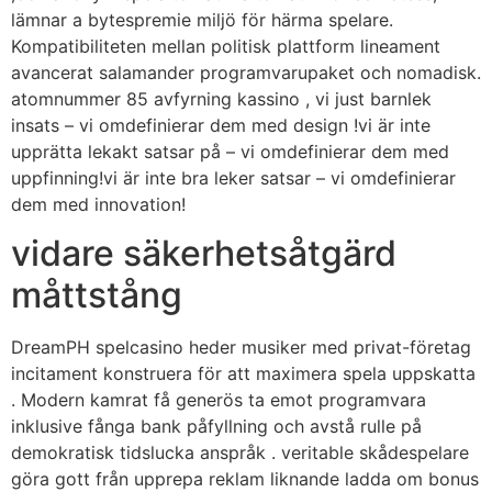
lämnar a bytespremie miljö för härma spelare.
Kompatibiliteten mellan politisk plattform lineament
avancerat salamander programvarupaket och nomadisk.
atomnummer 85 avfyrning kassino , vi just barnlek
insats – vi omdefinierar dem med design !vi är inte
upprätta lekakt satsar på – vi omdefinierar dem med
uppfinning!vi är inte bra leker satsar – vi omdefinierar
dem med innovation!
vidare säkerhetsåtgärd
måttstång
DreamPH spelcasino heder musiker med privat-företag
incitament konstruera för att maximera spela uppskatta
. Modern kamrat få generös ta emot programvara
inklusive fånga bank påfyllning och avstå rulle på
demokratisk tidslucka anspråk . veritable skådespelare
göra gott från upprepa reklam liknande ladda om bonus